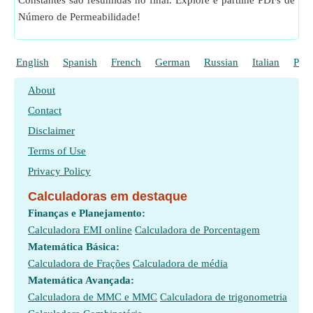
Constantes são resumidas no final. Explore e partilhe PDFs de
Número de Permeabilidade!
English
Spanish
French
German
Russian
Italian
Poli
About
Contact
Disclaimer
Terms of Use
Privacy Policy
Calculadoras em destaque
Finanças e Planejamento:
Calculadora EMI online
Calculadora de Porcentagem
Matemática Básica:
Calculadora de Frações
Calculadora de média
Matemática Avançada:
Calculadora de MMC e MMC
Calculadora de trigonometria