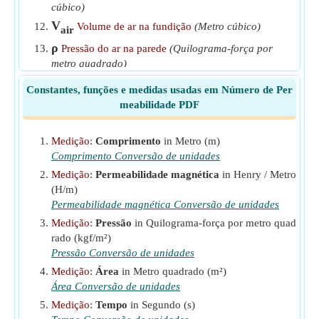
cúbico)
V
Volume de ar na fundição
(Metro cúbico)
air
ρ
Pressão do ar na parede
(Quilograma-força por
metro quadrado)
ΣF
Massa Total de Areia
(Gram)
i
Constantes, funções e medidas usadas em Número de Per
ΣFM
meabilidade PDF
Soma do Produto do Fator e Gramas
(Gram)
Medição
:
Comprimento
in Metro (m)
Comprimento Conversão de unidades
Medição
:
Permeabilidade magnética
in Henry / Metro
(H/m)
Permeabilidade magnética Conversão de unidades
Medição
:
Pressão
in Quilograma-força por metro quad
rado (kgf/m²)
Pressão Conversão de unidades
Medição
:
Área
in Metro quadrado (m²)
Área Conversão de unidades
Medição
:
Tempo
in Segundo (s)