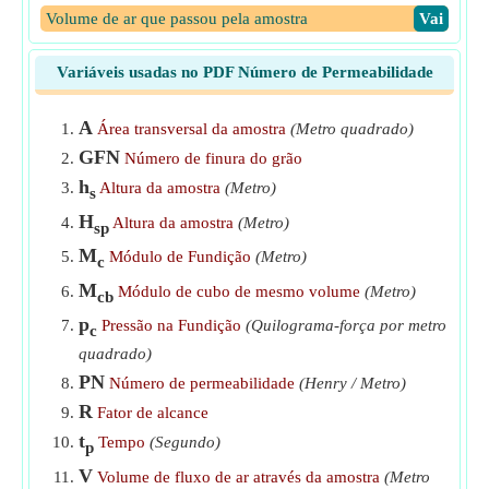
Volume de ar que passou pela amostra
​Vai
Variáveis usadas no PDF Número de Permeabilidade
A
Área transversal da amostra
(Metro quadrado)
GFN
Número de finura do grão
h
Altura da amostra
(Metro)
s
H
Altura da amostra
(Metro)
sp
M
Módulo de Fundição
(Metro)
c
M
Módulo de cubo de mesmo volume
(Metro)
cb
p
Pressão na Fundição
(Quilograma-força por metro
c
quadrado)
PN
Número de permeabilidade
(Henry / Metro)
R
Fator de alcance
t
Tempo
(Segundo)
p
V
Volume de fluxo de ar através da amostra
(Metro