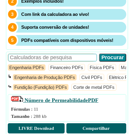
Exemplos incluídos!
Com link da calculadora ao vivo!
Suporta conversão de unidades!
PDFs compatíveis com dispositivos móveis!
Engenharia PDFs
Financeiro PDFs
Física PDFs
Matem
↳
Engenharia de Produção PDFs
Civil PDFs
Elétrico PDF
⤿
Fundição (Fundição) PDFs
Corte de metal PDFs
Número de Permeabilidade
PDF
Fórmulas :
11
Tamanho :
288 kb
LIVRE Download
Compartilhar