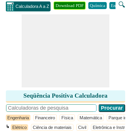
🔍
Download PDF
Química
Engenhari
Calculadora A a Z
Seqüência Positiva Calculadora
Engenharia
Financeiro
Física
Matemática
Parque infan
↳
Elétrico
Ciência de materiais
Civil
Eletrônica e Instru