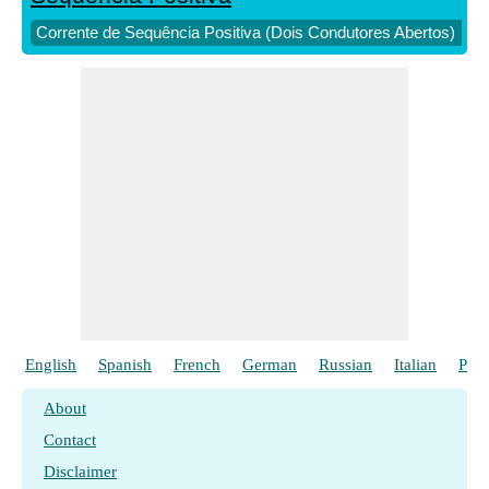
Corrente de Sequência Positiva (Dois Condutores Abertos)
English
Spanish
French
German
Russian
Italian
Poli
About
Contact
Disclaimer