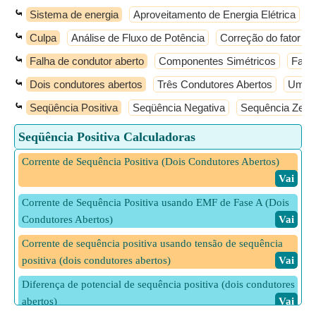
⤿
Sistema de energia
Aproveitamento de Energia Elétrica
C
⤿
Culpa
Análise de Fluxo de Potência
Correção do fator de
⤿
Falha de condutor aberto
Componentes Simétricos
Falha
⤿
Dois condutores abertos
Três Condutores Abertos
Um co
⤿
Seqüência Positiva
Seqüência Negativa
Sequência Zero
Seqüência Positiva Calculadoras
Corrente de Sequência Positiva (Dois Condutores Abertos)
​ Vai
Corrente de Sequência Positiva usando EMF de Fase A (Dois
Condutores Abertos)
​ Vai
Corrente de sequência positiva usando tensão de sequência
positiva (dois condutores abertos)
​ Vai
Diferença de potencial de sequência positiva (dois condutores
abertos)
​ Vai