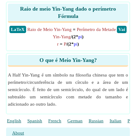
Raio de meio Yin-Yang dado o perímetro
Fórmula
​LaTeX
Raio de Meio Yin-Yang
=
Perímetro da Metade
​Vai
Yin-Yang
/(2*
pi
)
r
=
P
/(2*
pi
)
O que é Meio Yin-Yang?
A Half Yin-Yang é um símbolo na filosofia chinesa que tem o
perímetro/circunferência de um círculo e a área de um
semicírculo. É feito de um semicírculo, do qual de um lado é
subtraído um semicírculo com metade do tamanho e
adicionado ao outro lado.
English
Spanish
French
German
Russian
Italian
Poli
About