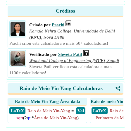
Créditos
Criado por
Prachi
Kamala Nehru College, Universidade de Delhi
(KNC)
,
Nova Delhi
Prachi criou esta calculadora e mais 50+ calculadoras!
Verificado por
Shweta Patil
Walchand College of Engineering
(WCE)
,
Sangli
Shweta Patil verificou esta calculadora e mais
1100+ calculadoras!
Raio de Meio Yin Yang Calculadoras
<
Raio de Meio Yin-Yang Área dada
Raio de meio Yin-Ya
​ LaTeX
Raio de Meio Yin-Yang
=
​ Vai
​ LaTeX
Raio de Me
sqrt
(2/
pi
*
Área do Meio Yin-Yang
)
Perímetro da Meta