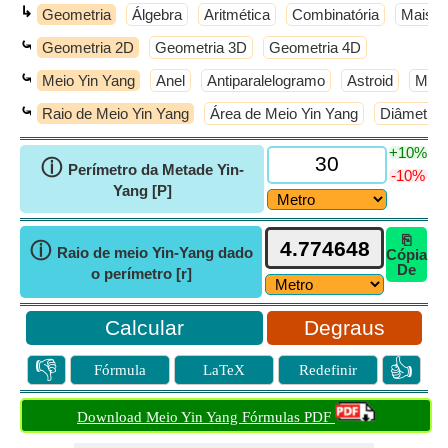
↳
Geometria
Álgebra
Aritmética
Combinatória
​Mais 
⤿
Geometria 2D
Geometria 3D
Geometria 4D
⤿
Meio Yin Yang
Anel
Antiparalelogramo
Astroid
​Mai
⤿
Raio de Meio Yin Yang
Área de Meio Yin Yang
Diâmetro 
+10%
ⓘ
Perímetro da Metade Yin-
-10%
Yang [P]
⎘
ⓘ
Raio de meio Yin-Yang dado
Cópia
De
o perímetro [r]
Degraus
👎
👍
Fórmula
LaTeX
Redefinir
Download Meio Yin Yang Fórmulas PDF