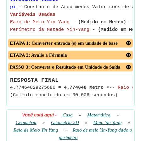
pi
- Constante de Arquimedes Valor considerado
Variáveis Usadas
Raio de Meio Yin-Yang
-
(Medido em Metro)
- Rai
Perímetro da Metade Yin-Yang
-
(Medido em Metr
ETAPA 1: Converter entrada (s) em unidade de base
ETAPA 2: Avalie a Fórmula
PASSO 3: Converta o Resultado em Unidade de Saída
RESPOSTA FINAL
4.77464829275686
≈
4.774648 Metro
<--
Raio de 
(Cálculo concluído em 00.006 segundos)
Você está aqui
-
Casa
»
Matemática
»
Geometria
»
Geometria 2D
»
Meio Yin Yang
»
Raio de Meio Yin Yang
»
Raio de meio Yin-Yang dado o
perímetro