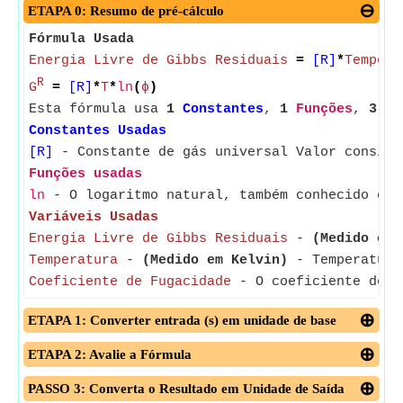
ETAPA 0: Resumo de pré-cálculo
Fórmula Usada
Energia Livre de Gibbs Residuais
=
[R]
*
Tempera
R
G
=
[R]
*
T
*
ln
(
ϕ
)
Esta fórmula usa
1
Constantes
,
1
Funções
,
3
Va
Constantes Usadas
[R]
- Constante de gás universal Valor conside
Funções usadas
ln
- O logaritmo natural, também conhecido com
Variáveis Usadas
Energia Livre de Gibbs Residuais
-
(Medido em 
Temperatura
-
(Medido em Kelvin)
- Temperatura 
Coeficiente de Fugacidade
- O coeficiente de f
ETAPA 1: Converter entrada (s) em unidade de base
ETAPA 2: Avalie a Fórmula
PASSO 3: Converta o Resultado em Unidade de Saída