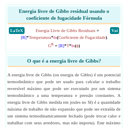
Energia livre de Gibbs residual usando o
coeficiente de fugacidade Fórmula
​LaTeX
Energia Livre de Gibbs Residuais
=
​Vai
[R]
*
Temperatura
*
ln
(
Coeficiente de Fugacidade
)
R
G
=
[R]
*
T
*
ln
(
ϕ
)
O que é a energia livre de Gibbs?
A energia livre de Gibbs (ou energia de Gibbs) é um potencial
termodinâmico que pode ser usado para calcular o trabalho
reversível máximo que pode ser executado por um sistema
termodinâmico a uma temperatura e pressão constantes. A
energia livre de Gibbs medida em joules no SI) é a quantidade
máxima de trabalho de não expansão que pode ser extraída de
um sistema termodinamicamente fechado (pode trocar calor e
trabalhar com seus arredores, mas não importa). Este máximo