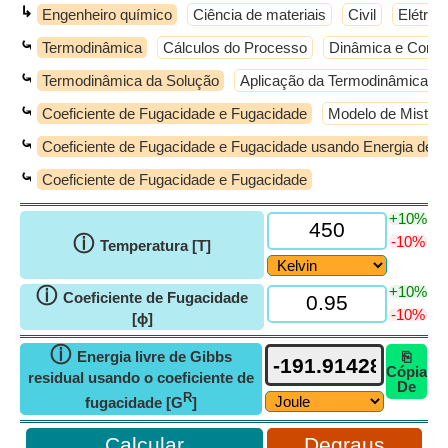
↳
Engenheiro químico
Ciência de materiais
Civil
Elétrico
⤿
Termodinâmica
Cálculos do Processo
Dinâmica e Contr
⤿
Termodinâmica da Solução
Aplicação da Termodinâmica a 
⤿
Coeficiente de Fugacidade e Fugacidade
Modelo de Mistura
⤿
Coeficiente de Fugacidade e Fugacidade usando Energia de G
⤿
Coeficiente de Fugacidade e Fugacidade
+10%
ⓘ
-10%
Temperatura [T]
+10%
ⓘ
Coeficiente de Fugacidade
-10%
[ϕ]
ⓘ
Energia livre de Gibbs
⎘
Cópia
residual usando o coeficiente de
De
R
fugacidade [G
]
Degraus