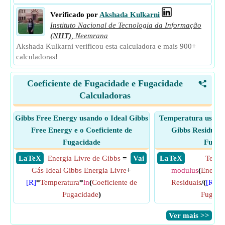
Verificado por
Akshada Kulkarni
Instituto Nacional de Tecnologia da Informação
(NIIT)
,
Neemrana
Akshada Kulkarni verificou esta calculadora e mais 900+
calculadoras!
Coeficiente de Fugacidade e Fugacidade
<
Calculadoras
Gibbs Free Energy usando o Ideal Gibbs
Temperatura usando
Free Energy e o Coeficiente de
Gibbs Residual e
Fugacidade
Fugac
​ LaTeX
Energia Livre de Gibbs
=
​ Vai
​ LaTeX
Tempe
Gás Ideal Gibbs Energia Livre
+
modulus
(
Energia
[R]
*
Temperatura
*
ln
(
Coeficiente de
Residuais
/(
[R]
*
l
Fugacidade
)
Fugaci
​Ver mais >>