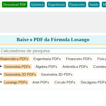
Download PDF
Química
Engenharia
Financeiro
Saúde
M
Baixe o PDF da Fórmula Losango
Matemática PDFs
Engenharia PDFs
Financeiro PDFs
Físi
↳
Geometria PDFs
Álgebra PDFs
Aritmética PDFs
Combina
⤿
Geometria 2D PDFs
Geometria 3D PDFs
⤿
Losango PDFs
Anel PDFs
Círculo PDFs
Decágono PDF