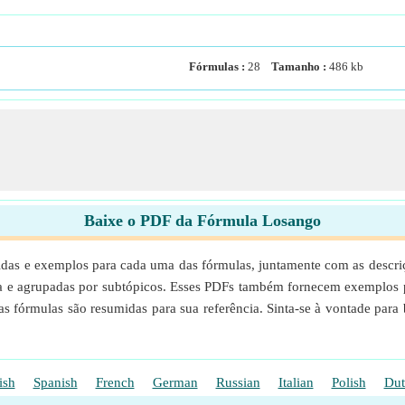
Fórmulas :
28
Tamanho :
486
kb
Baixe o PDF da Fórmula Losango
as e exemplos para cada uma das fórmulas, juntamente com as descriçõ
a e agrupadas por subtópicos. Esses PDFs também fornecem exemplos 
nas fórmulas são resumidas para sua referência. Sinta-se à vontade pa
ish
Spanish
French
German
Russian
Italian
Polish
Dut