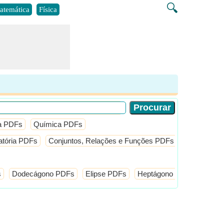
🔍
atemática
Física
ca PDFs
Química PDFs
tória PDFs
Conjuntos, Relações e Funções PDFs
Estatistica
s
Dodecágono PDFs
Elipse PDFs
Heptágono PDFs
Hexa