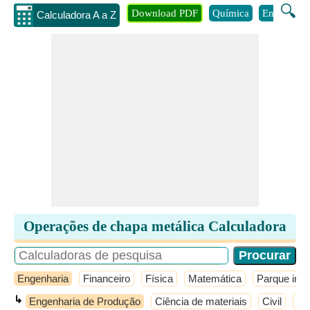
🔍
Download PDF
Química
Engenhari
Calculadora A a Z
Operações de chapa metálica Calculadora
Engenharia
Financeiro
Física
Matemática
Parque infan
↳
Engenharia de Produção
Ciência de materiais
Civil
Elé