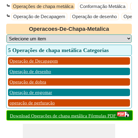
⤿
Operações de chapa metálica
Conformação Metálica
Co
⤿
Operação de Decapagem
Operação de desenho
Operaç
Operacoes-De-Chapa-Metalica
5 Operações de chapa metálica Categorias
Operação de Decapagem
Operação de desenho
Operação de dobra
Operação de engomar
operação de perfuração
Download Operações de chapa metálica Fórmulas PDF