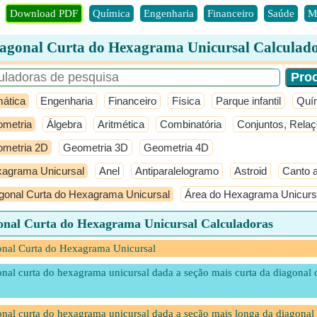
Download PDF
Química
Engenharia
Financeiro
Saúde
M
agonal Curta do Hexagrama Unicursal Calculad
ática
Engenharia
Financeiro
Física
Parque infantil
Quí
metria
Álgebra
Aritmética
Combinatória
Conjuntos, Rela
metria 2D
Geometria 3D
Geometria 4D
agrama Unicursal
Anel
Antiparalelogramo
Astroid
Canto 
gonal Curta do Hexagrama Unicursal
Área do Hexagrama Unicurs
onal Curta do Hexagrama Unicursal Calculadoras
nal Curta do Hexagrama Unicursal
nal curta do hexagrama unicursal dada a seção mais curta da diagonal 
nal curta do hexagrama unicursal dada a seção mais longa da diagonal 