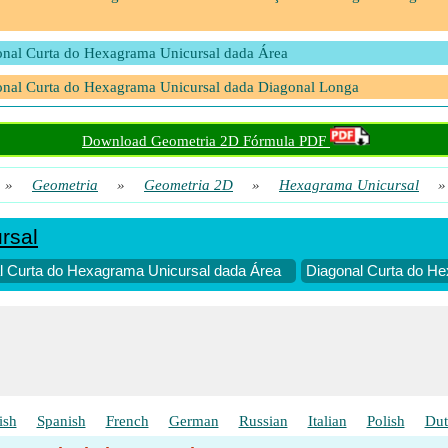
nal Curta do Hexagrama Unicursal dada Área
nal Curta do Hexagrama Unicursal dada Diagonal Longa
nal curta do hexagrama unicursal dado perímetro
Download Geometria 2D Fórmula PDF
»
Geometria
»
Geometria 2D
»
Hexagrama Unicursal
rsal
l Curta do Hexagrama Unicursal dada Área
Diagonal Curta do H
ish
Spanish
French
German
Russian
Italian
Polish
Dut