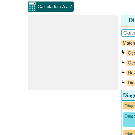
Calculadora A a Z
Di
Matem
↳
Geo
⤿
Geo
⤿
Hex
⤿
Dia
Diag
Diago
Diago
Diago