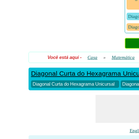
Diago
Diago
Diago
Você está aqui
-
Casa
»
Matemática
Diagonal Curta do Hexagrama Unicu
Diagonal Curta do Hexagrama Unicursal
Diagona
Engl