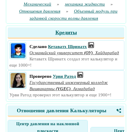
Механический
»
механика жидкости
»
Отношения давления
»
Объемный модуль при
заданной скорости волны давления
Кредиты
Сделано
Кетаватх Шринатх
Османийский университет
(ОУ)
,
Хайдарабад
Кетаватх Шринатх создал этот калькулятор и
еще 1000+!
Проверено
Урви Ратод
Государственный инженерный колледж
Вишвакармы
(VGEC)
,
Ахмадабад
Урви Ратод проверил этот калькулятор и еще 1900+!
Отношения давления Калькуляторы
<
Центр давления на наклонной
плоскости
Центр д