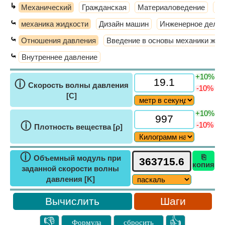
↳
Механический
Гражданская
Материаловедение
Те
⤿
механика жидкости
Дизайн машин
Инженерное дело
⤿
Отношения давления
Введение в основы механики жид
⤿
Внутреннее давление
+10%
ⓘ
Скорость волны давления
-10%
[C]
+10%
ⓘ
-10%
Плотность вещества [ρ]
ⓘ
⎘
Объемный модуль при
копия
заданной скорости волны
давления [K]
Шаги
👎
👍
Формула
сбросить