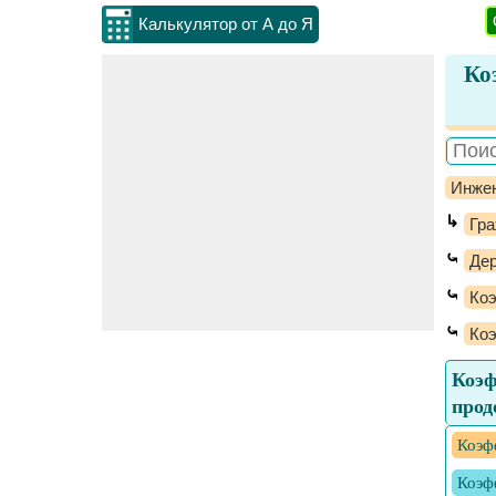
Калькулятор от А до Я
Ко
Инжен
↳
Гр
⤿
Де
⤿
Коэ
⤿
Коэ
Коэф
прод
Коэф
Коэф