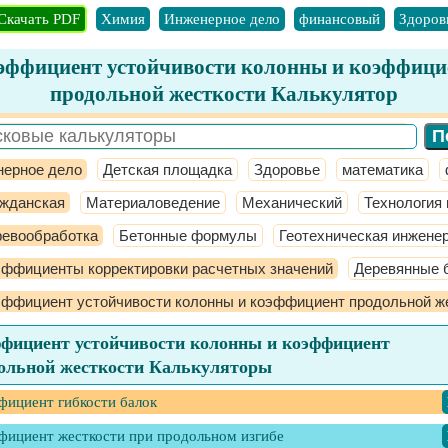
Скачать PDF
Химия
Инженерное дело
финансовый
Здоров
эффициент устойчивости колонны и коэффици
продольной жесткости Калькулятор
ерное дело
Детская площадка
Здоровье
математика
ажданская
Материаловедение
Механический
Технология
ревообработка
Бетонные формулы
Геотехническая инжене
ффициенты корректировки расчетных значений
Деревянные 
ффициент устойчивости колонны и коэффициент продольной ж
фициент устойчивости колонны и коэффициент
ольной жесткости Калькуляторы
фициент гибкости балок
фициент жесткости при продольном изгибе