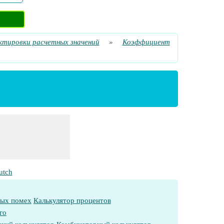
тировки расчетных значений
»
Коэффициент
utch
ных помех
Калькулятор процентов
го