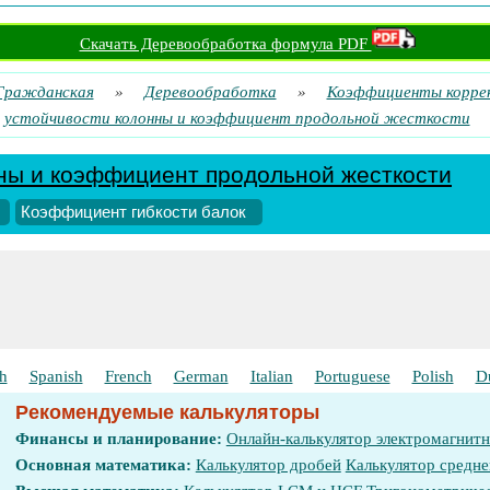
Скачать Деревообработка формула PDF
Гражданская
»
Деревообработка
»
Коэффициенты коррек
устойчивости колонны и коэффициент продольной жесткости
ны и коэффициент продольной жесткости
Коэффициент гибкости балок
h
Spanish
French
German
Italian
Portuguese
Polish
D
Рекомендуемые калькуляторы
Финансы и планирование:
Онлайн-калькулятор электромагнит
Основная математика:
Калькулятор дробей
Калькулятор средне