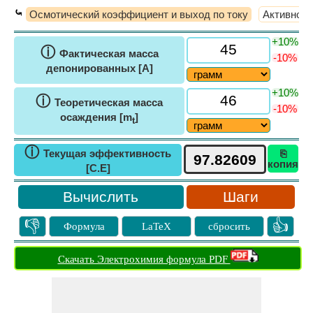
⤿
Осмотический коэффициент и выход по току
Активност
+10%
ⓘ
Фактическая масса
-10%
депонированных [A]
+10%
ⓘ
Теоретическая масса
-10%
осаждения [m
]
t
ⓘ
Текущая эффективность
⎘
копия
[C.E]
Шаги
👎
👍
Формула
LaTeX
сбросить
Скачать Электрохимия формула PDF