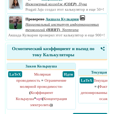
Инженерный колледж
(COEP)
,
Пуна
Pragati Jaju создал этот калькулятор и еще 50+!
Проверено
Акшада Кулкарни
Национальный институт информационных
технологий
(НИИТ)
,
Neemrana
Акшада Кулкарни проверил этот калькулятор и еще 900+!
Осмотический коэффициент и выход по
<
току Калькуляторы
Закон Кольрауша
Текущая эфф
​ LaTeX
Молярная
​ Идти
проводимость
=
Ограничение
​ LaTeX
Текущая эф
молярной проводимости
-
= (
Фактиче
(
Коэффициент
депонированных
/
Те
Кольрауша
*
sqrt
(
Концентрация
осажден
электролита
))