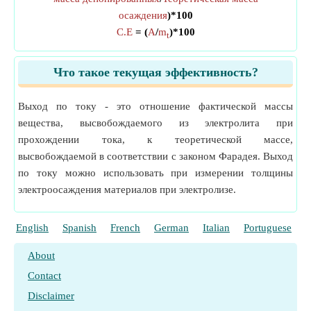
осаждения
)*100
C.E
= (
A
/
m
)*100
t
Что такое текущая эффективность?
Выход по току - это отношение фактической массы
вещества, высвобождаемого из электролита при
прохождении тока, к теоретической массе,
высвобождаемой в соответствии с законом Фарадея. Выход
по току можно использовать при измерении толщины
электроосаждения материалов при электролизе.
English
Spanish
French
German
Italian
Portuguese
P
About
Contact
Disclaimer