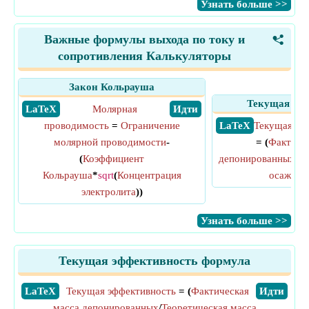
​Узнать больше >>
Важные формулы выхода по току и
<
сопротивления Калькуляторы
Закон Кольрауша
Текущая эфф
​ LaTeX
Молярная
​ Идти
проводимость
=
Ограничение
​ LaTeX
Текущая эф
молярной проводимости
-
= (
Фактиче
(
Коэффициент
депонированных
/
Те
Кольрауша
*
sqrt
(
Концентрация
осажден
электролита
))
​Узнать больше >>
Текущая эффективность формула
​LaTeX
Текущая эффективность
= (
Фактическая
​Идти
масса депонированных
/
Теоретическая масса