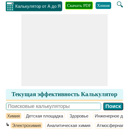
🔍
Скачать PDF
Химия
Инжене
Калькулятор от А до Я
Текущая эффективность Калькулятор
Химия
Детская площадка
Здоровье
Инженерное дел
↳
Электрохимия
Аналитическая химия
Атмосферная х