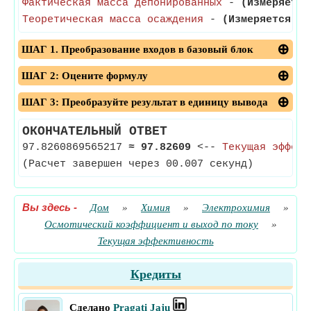
Фактическая масса депонированных
-
(Измеряется
Теоретическая масса осаждения
-
(Измеряется в 
ШАГ 1. Преобразование входов в базовый блок
ШАГ 2: Оцените формулу
ШАГ 3: Преобразуйте результат в единицу вывода
ОКОНЧАТЕЛЬНЫЙ ОТВЕТ
97.8260869565217
≈
97.82609
<--
Текущая эффект
(Расчет завершен через 00.007 секунд)
Вы здесь
-
Дом
»
Химия
»
Электрохимия
»
Осмотический коэффициент и выход по току
»
Текущая эффективность
Кредиты
Сделано
Pragati Jaju