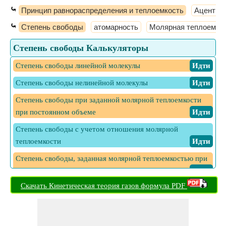
⤿
Принцип равнораспределения и теплоемкость
Ацентри
⤿
Степень свободы
атомарность
Молярная теплоемко
Степень свободы Калькуляторы
Степень свободы линейной молекулы
​ Идти
Степень свободы нелинейной молекулы
​ Идти
Степень свободы при заданной молярной теплоемкости
при постоянном объеме
​ Идти
Степень свободы с учетом отношения молярной
теплоемкости
​ Идти
Степень свободы, заданная молярной теплоемкостью при
постоянном давлении
​ Идти
Скачать Кинетическая теория газов формула PDF
Степень свободы, заданная молярной теплоемкостью при
постоянном объеме и давлении
​ Идти