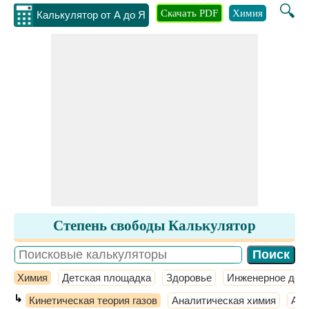
🔍
Скачать PDF
Химия
Инжене
Калькулятор от А до Я
Степень свободы Калькулятор
Химия
Детская площадка
Здоровье
Инженерное дел
↳
Кинетическая теория газов
Аналитическая химия
Атм