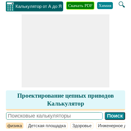
🔍
Скачать PDF
Химия
Инжене
Калькулятор от А до Я
Проектирование цепных приводов
Калькулятор
физика
Детская площадка
Здоровье
Инженерное де