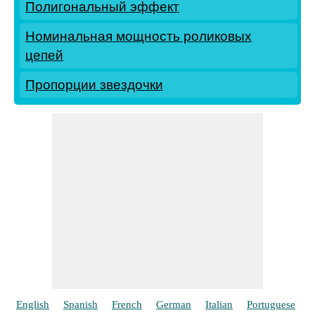
Полигональный эффект
Номинальная мощность роликовых
цепей
Пропорции звездочки
English
Spanish
French
German
Italian
Portuguese
P