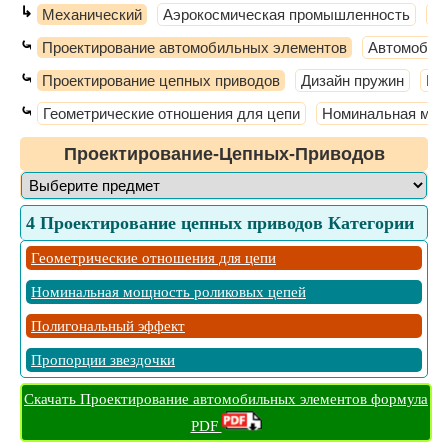
↳
Механический
Аэрокосмическая промышленность
Ба
⤿
Проектирование автомобильных элементов
Автомобил
⤿
Проектирование цепных приводов
Дизайн пружин
Ко
⤿
Геометрические отношения для цепи
Номинальная мощ
Проектирование-Цепных-Приводов
4 Проектирование цепных приводов Категории
Геометрические отношения для цепи
Номинальная мощность роликовых цепей
Полигональный эффект
Пропорции звездочки
Скачать Проектирование автомобильных элементов формула
PDF