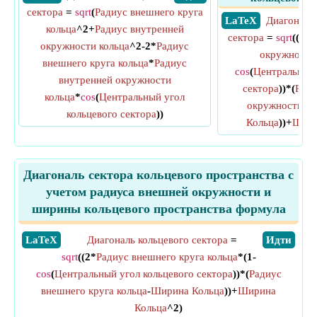
сектора
=
sqrt
(
Радиус внешнего круга
​ LaTeX
Диагональ 
кольца
^2+
Радиус внутренней
сектора
=
sqrt
((2*
Р
окружности кольца
^2-2*
Радиус
окружности
внешнего круга кольца
*
Радиус
cos
(
Центральный 
внутренней окружности
сектора
))*(
Ради
кольца
*
cos
(
Центральный угол
окружности ко
кольцевого сектора
))
Кольца
))+
Шири
Диагональ сектора кольцевого пространства с
учетом радиуса внешней окружности и
ширины кольцевого пространства формула
​LaTeX
Диагональ кольцевого сектора
=
​Идти
sqrt
((2*
Радиус внешнего круга кольца
*(1-
cos
(
Центральный угол кольцевого сектора
))*(
Радиус
внешнего круга кольца
-
Ширина Кольца
))+
Ширина
Кольца
^2)