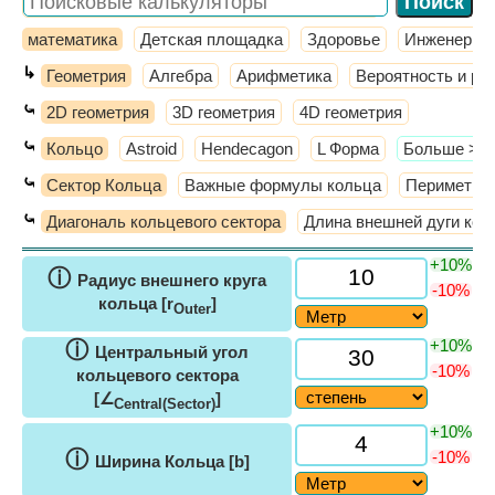
математика
Детская площадка
Здоровье
Инженерное
↳
Геометрия
Алгебра
Арифметика
Вероятность и ра
⤿
2D геометрия
3D геометрия
4D геометрия
⤿
Кольцо
Astroid
Hendecagon
L Форма
​Больше >>
⤿
Сектор Кольца
Важные формулы кольца
Периметр к
⤿
Диагональ кольцевого сектора
Длина внешней дуги кол
+10%
ⓘ
Радиус внешнего круга
-10%
кольца [r
]
Outer
+10%
ⓘ
Центральный угол
-10%
кольцевого сектора
[∠
]
Central(Sector)
+10%
ⓘ
-10%
Ширина Кольца [b]