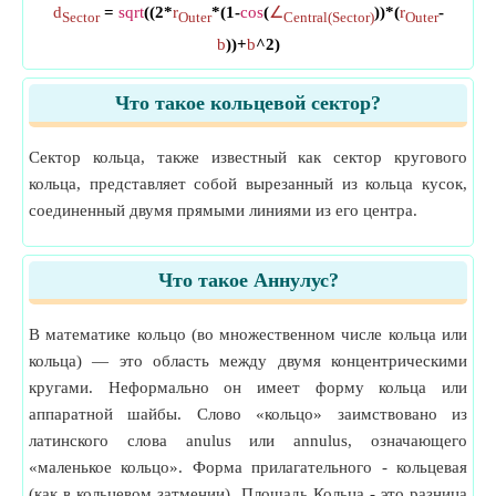
d
=
sqrt
((2*
r
*(1-
cos
(
∠
))*(
r
-
Sector
Outer
Central(Sector)
Outer
b
))+
b
^2)
Что такое кольцевой сектор?
Сектор кольца, также известный как сектор кругового
кольца, представляет собой вырезанный из кольца кусок,
соединенный двумя прямыми линиями из его центра.
Что такое Аннулус?
В математике кольцо (во множественном числе кольца или
кольца) — это область между двумя концентрическими
кругами. Неформально он имеет форму кольца или
аппаратной шайбы. Слово «кольцо» заимствовано из
латинского слова anulus или annulus, означающего
«маленькое кольцо». Форма прилагательного - кольцевая
(как в кольцевом затмении). Площадь Кольца - это разница