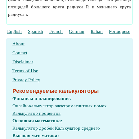
площадей большего круга радиуса R и меньшего круга
радиуса r.
English
Spanish
French
German
Italian
Portuguese
P
About
Contact
Disclaimer
Terms of Use
Privacy Policy
Рекомендуемые калькуляторы
Финансы и планирование:
Онлайн-калькулятор электромагнитных помех
Калькулятор процентов
Основная математика:
Калькулятор дробей
Калькулятор среднего
Высшая математика: