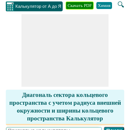
🔍
Скачать PDF
Химия
Инжене
Калькулятор от А до Я
Диагональ сектора кольцевого
пространства с учетом радиуса внешней
окружности и ширины кольцевого
пространства Калькулятор