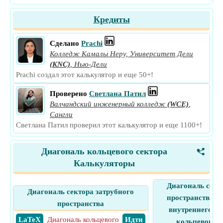
Кредиты
Сделано
Prachi
Колледж Камалы Неру, Университет Дели
(KNC)
,
Нью-Дели
Prachi создал этот калькулятор и еще 50+!
Проверено
Светлана Патил
Валчандский инженерный колледж
(WCE)
,
Сангли
Светлана Патил проверил этот калькулятор и еще 1100+!
Диагональ кольцевого сектора
<
Калькуляторы
Диагональ сект
Диагональ сектора затрубного
пространства с 
пространства
внутреннего к
​ LaTeX
Диагональ кольцевого
​ Идти
кольцевого п