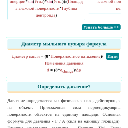
инерции
*
sin
(
Угол
)*
sin
(
Угол
))/(
Площад
влажной поверх
ь влажной поверхности
*
Глубина
центр
центроида
)
​Узнать больше >>
Диаметр мыльного пузыря формула
Диаметр капли
= (8*
Поверхностное натяжение
)/
​Идти
Изменения давления
d
= (8*
σ
)/
Δp
change
Определить давление?
Давление определяется как физическая сила, действующая
на объект. Приложенная сила перпендикулярна
поверхности объектов на единицу площади. Основная
формула для давления - F / A (сила на единицу площади).