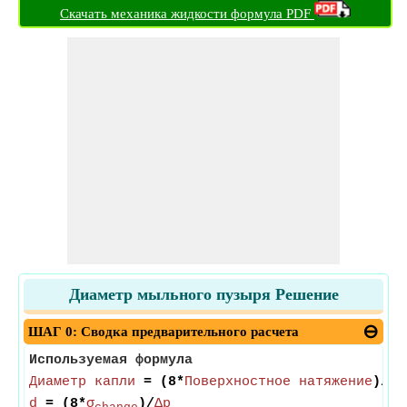
Скачать механика жидкости формула PDF
Диаметр мыльного пузыря Решение
ШАГ 0: Сводка предварительного расчета
Используемая формула
Диаметр капли
= (8*
Поверхностное натяжение
)/
Из
d
= (8*
σ
)/
Δp