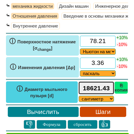
⤿
механика жидкости
Дизайн машин
Инженерное дело
⤿
Отношения давления
Введение в основы механики жид
⤿
Внутреннее давление
+10%
ⓘ
Поверхностное натяжение
-10%
[σ
]
change
+10%
ⓘ
-10%
Изменения давления [Δp]
⎘
ⓘ
Диаметр мыльного
копия
пузыря [d]
Шаги
👎
👍
Формула
сбросить