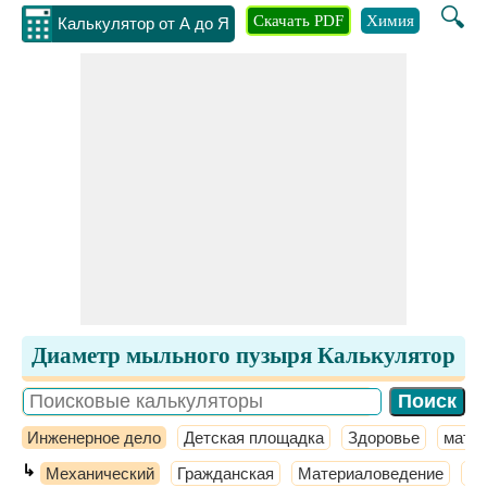
🔍
Скачать PDF
Химия
Инжене
Калькулятор от А до Я
Диаметр мыльного пузыря Калькулятор
Инженерное дело
Детская площадка
Здоровье
мате
↳
Механический
Гражданская
Материаловедение
Те