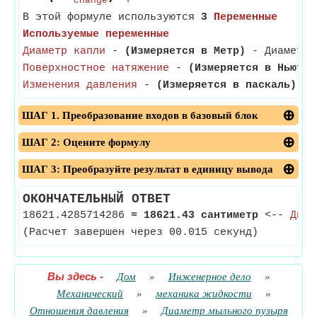
change
В этой формуле используются
3
Переменные
Используемые переменные
Диаметр капли
-
(Измеряется в Метр)
- Диаметр к
Поверхностное натяжение
-
(Измеряется в Ньютон
Изменения давления
-
(Измеряется в паскаль)
- И
ШАГ 1. Преобразование входов в базовый блок
ШАГ 2: Оцените формулу
ШАГ 3: Преобразуйте результат в единицу вывода
ОКОНЧАТЕЛЬНЫЙ ОТВЕТ
18621.4285714286
≈
18621.43 сантиметр
<--
Диам
(Расчет завершен через 00.015 секунд)
Вы здесь
-
Дом
»
Инженерное дело
»
Механический
»
механика жидкости
»
Отношения давления
»
Диаметр мыльного пузыря