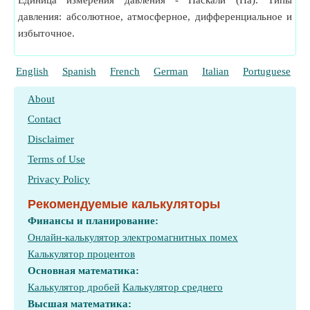
Единица измерения давления - Паскали (Па). Типы
давления: абсолютное, атмосферное, дифференциальное и
избыточное.
English
Spanish
French
German
Italian
Portuguese
P
About
Contact
Disclaimer
Terms of Use
Privacy Policy
Рекомендуемые калькуляторы
Финансы и планирование:
Онлайн-калькулятор электромагнитных помех
Калькулятор процентов
Основная математика:
Калькулятор дробей
Калькулятор среднего
Высшая математика: