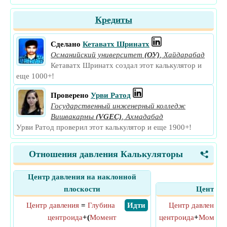
Кредиты
Сделано
Кетаватх Шринатх
Османийский университет
(ОУ)
,
Хайдарабад
Кетаватх Шринатх создал этот калькулятор и
еще 1000+!
Проверено
Урви Ратод
Государственный инженерный колледж
Вишвакармы
(VGEC)
,
Ахмадабад
Урви Ратод проверил этот калькулятор и еще 1900+!
Отношения давления Калькуляторы
<
Центр давления на наклонной
плоскости
Центр д
Центр давления
=
Глубина
​ Идти
Центр давления
центроида
+(
Момент
центроида
+
Момент 