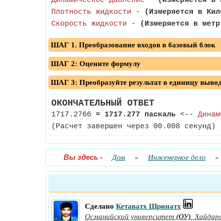
Динамическое давление
-
(Измеряется в 
Плотность жидкости
-
(Измеряется в Кил
Скорость жидкости
-
(Измеряется в метр
ШАГ 1. Преобразование входов в базовый блок
ШАГ 2: Оцените формулу
ШАГ 3: Преобразуйте результат в единицу выво
ОКОНЧАТЕЛЬНЫЙ ОТВЕТ
1717.2766
≈
1717.277 паскаль
<--
Динам
(Расчет завершен через 00.008 секунд)
Вы здесь
-
Дом
»
Инженерное дело
»
Сделано
Кетаватх Шринатх
Османийский университет
(ОУ)
,
Хайдар