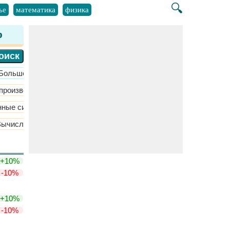
🔍
ье
математика
физика
р
​Больше >>
 производства
​Больше >>
нные системы
​Больше >>
Вычислительная динамика жидкости
Гидростатическая жидко
+10%
-10%
+10%
-10%