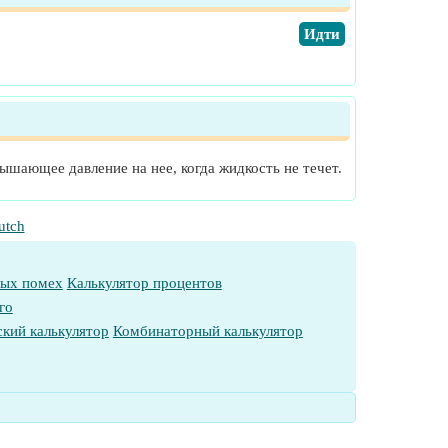
​Идти
ышающее давление на нее, когда жидкость не течет.
utch
ных помех
Калькулятор процентов
го
кий калькулятор
Комбинаторный калькулятор