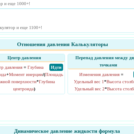
ор и еще 1000+!
кулятор и еще 1100+!
Отношения давления Калькуляторы
Центр давления
Перепад давления между д
точками
тр давления
=
Глубина
​ Идти
ида
+
Момент инерции
/(
Площадь
Изменения давления
=
ажной поверхности
*
Глубина
Удельный вес 1
*
Высота столб
центроида
)
Удельный вес 2
*
Высота столб
Динамическое давление жидкости формула