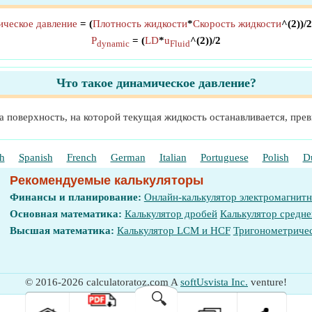
ческое давление
= (
Плотность жидкости
*
Скорость жидкости
^(2))/2
P
= (
LD
*
u
^(2))/2
dynamic
Fluid
Что такое динамическое давление?
а поверхность, на которой текущая жидкость останавливается, прев
h
Spanish
French
German
Italian
Portuguese
Polish
D
Рекомендуемые калькуляторы
Финансы и планирование:
Онлайн-калькулятор электромагнит
Основная математика:
Калькулятор дробей
Калькулятор средне
Высшая математика:
Калькулятор LCM и HCF
Тригонометричес
© 2016-2026 calculatoratoz.com A
softUsvista Inc.
venture!
🔍