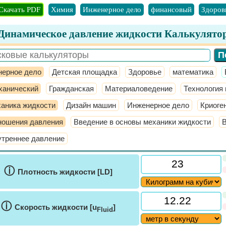
Скачать PDF
Химия
Инженерное дело
финансовый
Здоров
Динамическое давление жидкости Калькулято
ерное дело
Детская площадка
Здоровье
математика
ханический
Гражданская
Материаловедение
Технология
аника жидкости
Дизайн машин
Инженерное дело
Криоге
ношения давления
Введение в основы механики жидкости
утреннее давление
ⓘ
Плотность жидкости [LD]
ⓘ
Скорость жидкости [u
]
Fluid