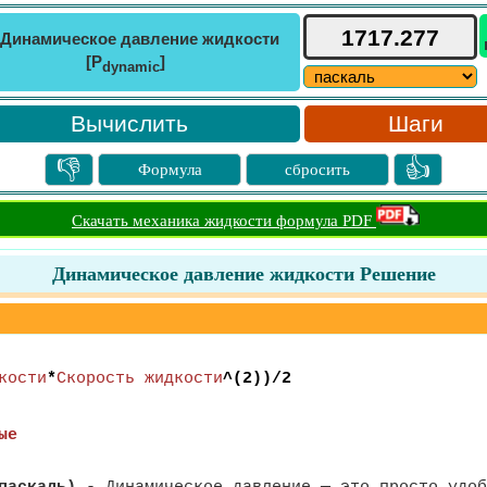
Динамическое давление жидкости
[P
]
dynamic
Шаги
👎
👍
Формула
сбросить
Скачать механика жидкости формула PDF
Динамическое давление жидкости Решение
кости
*
Скорость жидкости
^(2))/2
ые