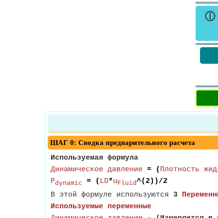
ⓘ
ШАГ 0: Сводка предварительного расчета
Используемая формула
Динамическое давление
= (
Плотность жид
P
= (
LD
*
u
^(2))/2
dynamic
Fluid
В этой формуле используются
3
Переменн
Используемые переменные