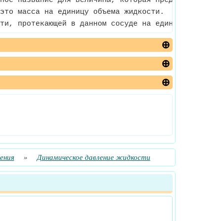
ное название для величины, которая представляет сн
это масса на единицу объема жидкости.
ти, протекающей в данном сосуде на единицу площад
ения
»
Динамическое давление жидкости