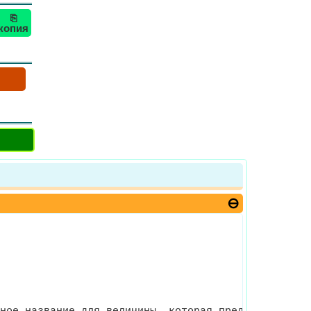
⎘
копия