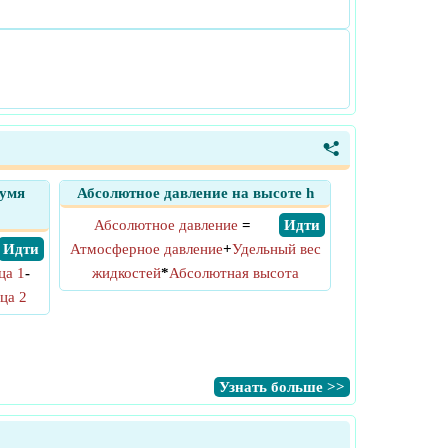
<
вумя
Абсолютное давление на высоте h
Абсолютное давление
=
​ Идти
​ Идти
Атмосферное давление
+
Удельный вес
ца 1
-
жидкостей
*
Абсолютная высота
ца 2
​Узнать больше >>