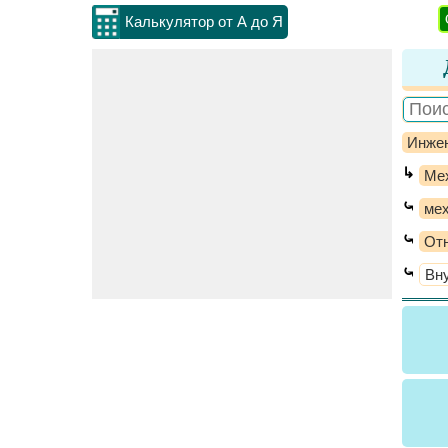
Калькулятор от А до Я
Инжен
↳
Ме
⤿
мех
⤿
От
⤿
Вн