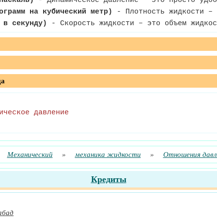
паскаль)
- Динамическое давление — это просто удоб
ограмм на кубический метр)
- Плотность жидкости – 
 в секунду)
- Скорость жидкости – это объем жидкос
да
ическое давление
Механический
»
механика жидкости
»
Отношения давл
Кредиты
абад