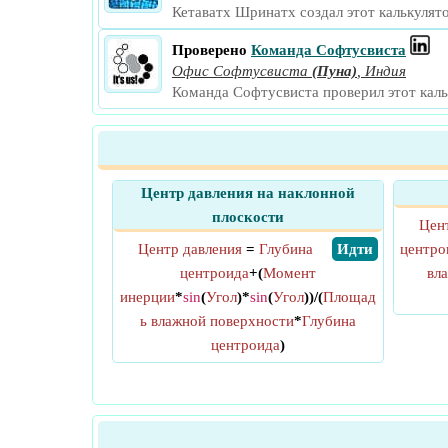
Кетаватх Шринатх создал этот калькулят
Проверено
Команда Софтусвиста
Офис Софтусвиста
(Пуна)
,
Индия
Команда Софтусвиста проверил этот каль
Центр давления на наклонной
плоскости
Цен
Центр давления
=
Глубина
​ Идти
центро
центроида
+(
Момент
вл
инерции
*
sin
(
Угол
)*
sin
(
Угол
))/(
Площад
ь влажной поверхности
*
Глубина
центроида
)