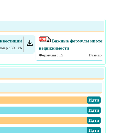
нвестиций
Важные формулы ипотеки и
змер :
391
kb
недвижимости
Формулы :
15
Размер :
353
kb
​Идти
​Идти
​Идти
​Идти