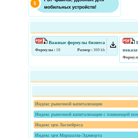
мобильных устройств!
Важные формулы бизнеса
В
Формулы :
18
Размер :
369
kb
показа
Формул
Индекс рыночной капитализации
Индекс рыночной капитализации с плавающей по
Индекс цен Ласпейреса
Индекс цен Маршалла-Эджворта