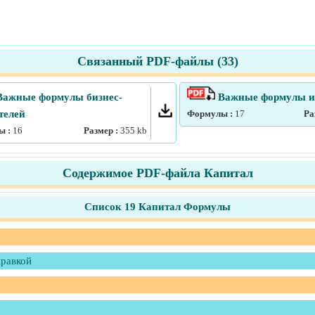
Связанный PDF-файлы (
33
)
ажные формулы бизнес-
Важные формулы и
телей
Формулы :
17
Ра
ы :
16
Размер :
355
kb
Содержимое PDF-файла Капитал
Список 19 Капитал Формулы
правкой