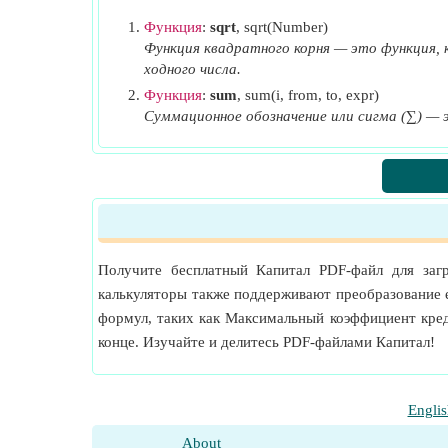
ER
Ожидаемый возврат акций
S
Функция
:
sqrt
, sqrt(Number)
ER
Ожидаемая доходность казначейских в
Функция квадратного корня — это функция, 
tb
ходного числа.
Ev to EB
Соотношение стоимости пред
itda
Функция
:
sum
, sum(i, from, to, expr)
f
Доля акций в обращении
i
Суммационное обозначение или сигма (∑) — 
FPI
Индекс цен Фишера
g
Темпы роста
IMR
Первоначальные маржинальные требов
JF
Обоснованное соотношение форвардно
PE
LPI
Индекс цен Ласпейреса
Получите бесплатный Капитал PDF-файл для заг
M
Индикатор импульса
i
калькуляторы также поддерживают преобразование е
MAV
Стоимость маржинального счета
формул, таких как Максимальный коэффициент кре
MCP
Цена маржинального требования
конце. Изучайте и делитесь PDF-файлами Капитал!
MEI
Индекс цен Маршалла Эджворта
ML
Маржинальный кредит
Englis
MLR
Максимальный коэффициент кредитног
MM
About
Поддерживаемая маржа