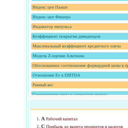
Индекс цен Пааше
Индекс цен Фишера
Индикатор импульса
Коэффициент покрытия дивидендов
Максимальный коэффициент кредитного плеча
Модель Z-оценки Альтмана
Обоснованное соотношение форвардной цены к 
Отношение Ev к EBITDA
Равный вес
Соотношение цены и денежного потока
Стоимость маржинального счета
Строка распределения капитала
A
Рабочий капитал
Темпы роста дивидендов
C
Прибыль до вычета процентов и налогов