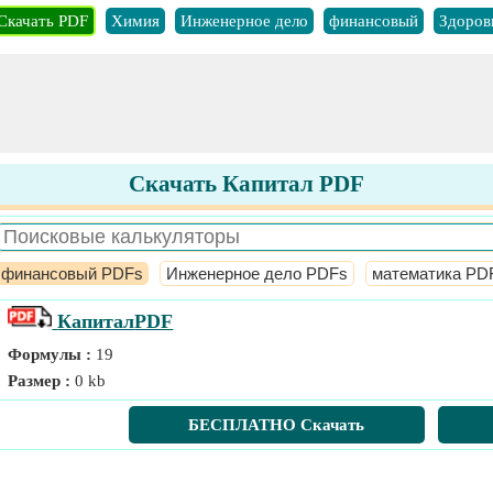
Скачать PDF
Химия
Инженерное дело
финансовый
Здоров
Скачать Капитал PDF
финансовый PDFs
Инженерное дело PDFs
математика PD
Капитал
PDF
Формулы :
19
Размер :
0 kb
БЕСПЛАТНО Скачать