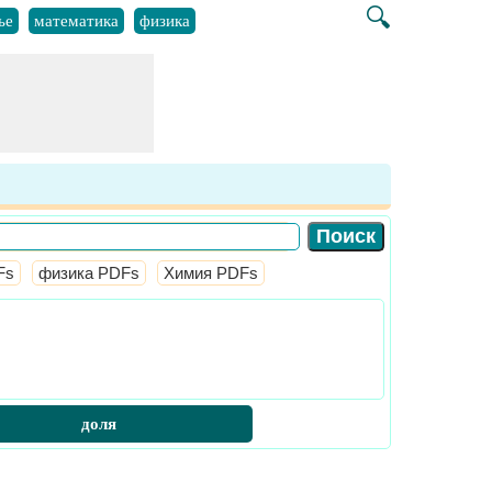
🔍
ье
математика
физика
Fs
физика PDFs
Химия PDFs
доля