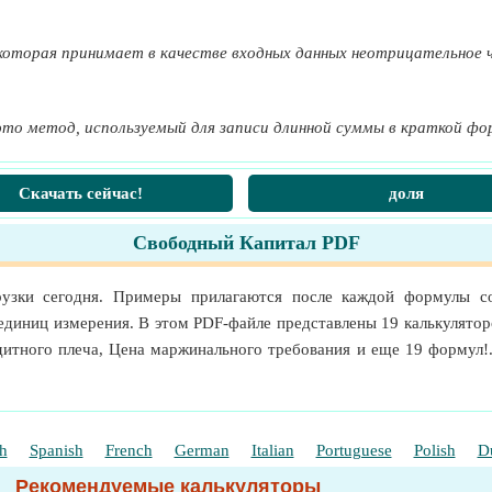
екселей
которая принимает в качестве входных данных неотрицательное ч
приятия к EBITDA
это метод, используемый для записи длинной суммы в краткой фо
Скачать сейчас!
доля
ания
Свободный Капитал PDF
й цены к прибыли
рузки сегодня. Примеры прилагаются после каждой формулы с
диниц измерения. В этом PDF-файле представлены 19 калькулятор
дитного плеча, Цена маржинального требования и еще 19 формул!
h
Spanish
French
German
Italian
Portuguese
Polish
D
о плеча
Рекомендуемые калькуляторы