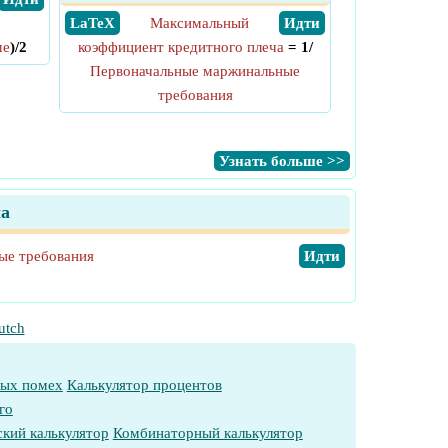
​ LaTeX
Максимальный
​ Идти
ше
)/2
коэффициент кредитного плеча
= 1/
Первоначальные маржинальные
требования
​Узнать больше >>
а
ые требования
​Идти
utch
ных помех
Калькулятор процентов
го
кий калькулятор
Комбинаторный калькулятор