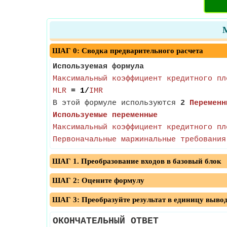
ШАГ 0: Сводка предварительного расчета
Используемая формула
Максимальный коэффициент кредитного пл
MLR
= 1/
IMR
В этой формуле используются
2
Переменн
Используемые переменные
Максимальный коэффициент кредитного пл
Первоначальные маржинальные требования
ШАГ 1. Преобразование входов в базовый блок
ШАГ 2: Оцените формулу
ШАГ 3: Преобразуйте результат в единицу выво
ОКОНЧАТЕЛЬНЫЙ ОТВЕТ