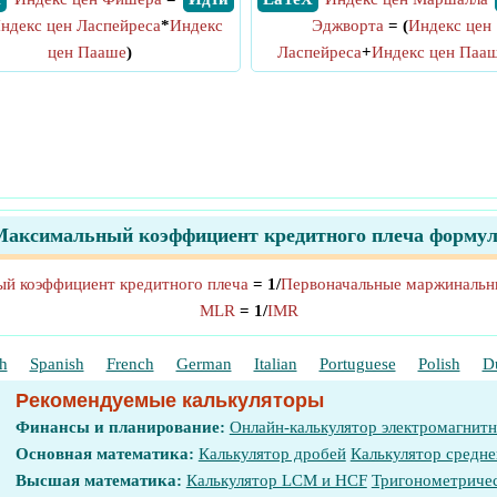
ндекс цен Ласпейреса
*
Индекс
Эджворта
= (
Индекс цен
цен Пааше
)
Ласпейреса
+
Индекс цен Паа
Максимальный коэффициент кредитного плеча формул
й коэффициент кредитного плеча
= 1/
Первоначальные маржинальн
MLR
= 1/
IMR
h
Spanish
French
German
Italian
Portuguese
Polish
D
Рекомендуемые калькуляторы
Финансы и планирование:
Онлайн-калькулятор электромагнит
Основная математика:
Калькулятор дробей
Калькулятор средне
Высшая математика:
Калькулятор LCM и HCF
Тригонометричес