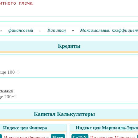
итного плеча
»
финансовый
»
Капитал
»
Максимальный коэффициент
Кредиты
еще 100+!
нгалор
ще 200+!
Капитал Калькуляторы
Индекс цен Фишера
Индекс цен Маршалла-Эджв
X
Индекс цен Фишера
=
​ Идти
​ LaTeX
Индекс цен Маршалла