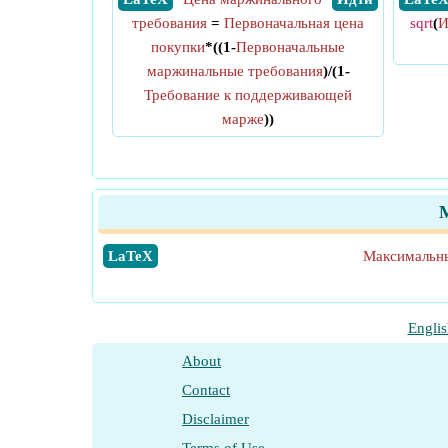
требования
=
Первоначальная цена
sqrt
(
И
покупки
*((1-
Первоначальные
маржинальные требования
)/(1-
Требование к поддерживающей
марже
))
​LaTeX
Максимальны
Englis
About
Contact
Disclaimer