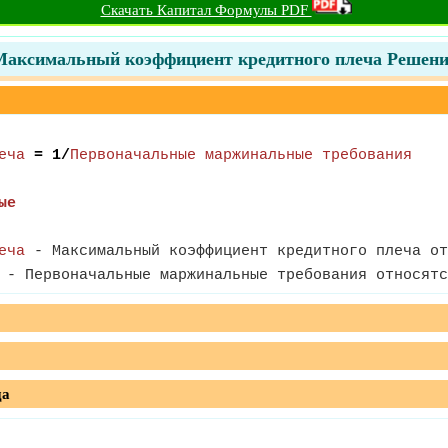
Скачать Капитал Формулы PDF
Максимальный коэффициент кредитного плеча Решени
еча
= 1/
Первоначальные маржинальные требования
ые
еча
- Максимальный коэффициент кредитного плеча от
- Первоначальные маржинальные требования относятс
да