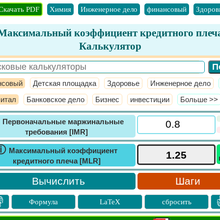
Скачать PDF
Химия
Инженерное дело
финансовый
Здоров
Максимальный коэффициент кредитного плеч
Калькулятор
нсовый
Детская площадка
Здоровье
Инженерное дело
питал
Банковское дело
Бизнес
инвестиции
​Больше >>
ⓘ
Первоначальные маржинальные
требования [IMR]
ⓘ
Максимальный коэффициент
кредитного плеча [MLR]
Шаги

Формула
LaTeX
сбросить