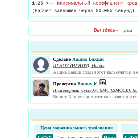
1.25
<--
Максимальный коэффициент кред
(Расчет завершен через 00.005 секунд)
Вы здесь
-
Дом
Сделано
Аашна Бакши
ИГНОУ
(ИГНОУ)
,
Индия
Аашна Бакши создал этот калькулятор и 
Проверено
Вишну К.
Инженерный колледж БМС
(БМССЕ)
,
Ба
Вишну К. проверил этот калькулятор и е
Цена маржинального требования
​ LaTeX
Цена маржинального
​ Идти
​ LaTe