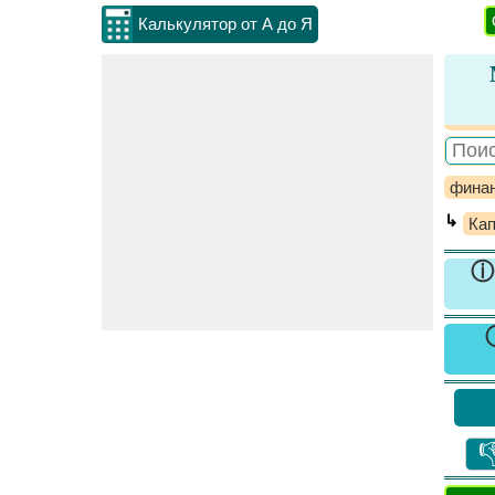
Калькулятор от А до Я
фина
↳
Ка
