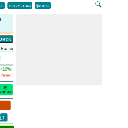
🔍
ье
математика
физика
а
​Больше >>
+10%
-10%
⎘
копия
👍