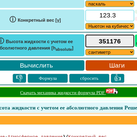
ⓘ
Конкретный вес [γ]
ⓘ
Высота жидкости с учетом ее
бсолютного давления [h
]
absolute
Шаги
👎
👍
Формула
сбросить
Скачать механика жидкости формула PDF
ота жидкости с учетом ее абсолютного давления Реш