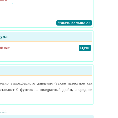
​Узнать больше >>
мула
й вес
​Идти
ельно атмосферного давления (также известное как
ставляет 0 фунтов на квадратный дюйм, а среднее
utch