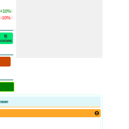
+10%
-10%
⎘
копия
ение