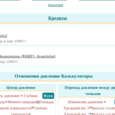
давления
Кредиты
абад
ор и еще 1000+!
 Вишвакармы
(VGEC)
,
Ахмадабад
еще 1900+!
Отношения давления Калькуляторы
Центр давления
Перепад давления между д
точками
тр давления
=
Глубина
​ Идти
ида
+
Момент инерции
/(
Площадь
Изменения давления
=
ажной поверхности
*
Глубина
Удельный вес 1
*
Высота столб
центроида
)
Удельный вес 2
*
Высота столб