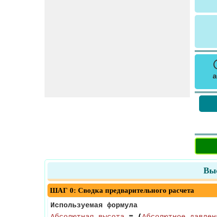
а
Выс
ШАГ 0: Сводка предварительного расчета
Используемая формула