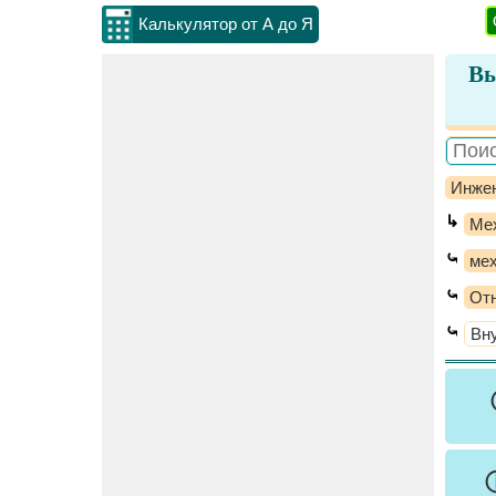
Калькулятор от А до Я
Вы
Инжен
↳
Ме
⤿
мех
⤿
От
⤿
Вн