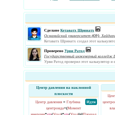
Сделано
Кетаватх Шринатх
Османийский университет
(ОУ)
,
Хайдар
Кетаватх Шринатх создал этот калькулят
Проверено
Урви Ратод
Государственный инженерный колледж
Урви Ратод проверил этот калькулятор и 
Центр давления на наклонной
плоскости
Цен
Центр давления
=
Глубина
​ Идти
центро
центроида
+(
Момент
вл
инерции
*
sin
(
Угол
)*
sin
(
Угол
))/(
Площад