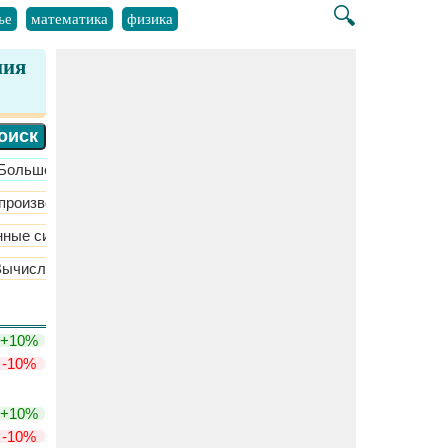
🔍
ье
математика
физика
ния
​Больше >>
 производства
​Больше >>
нные системы
​Больше >>
Вычислительная динамика жидкости
Гидростатическая жидко
+10%
-10%
+10%
-10%