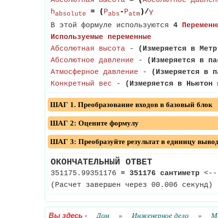
Абсолютная высота
= (
Абсолютное давлен
h
= (
P
-
P
)/
γ
absolute
abs
atm
В этой формуле используются
4
Переменн
Используемые переменные
Абсолютная высота
-
(Измеряется в Метр
Абсолютное давление
-
(Измеряется в па
Атмосферное давление
-
(Измеряется в п
Конкретный вес
-
(Измеряется в Ньютон 
ШАГ 1. Преобразование входов в базовый блок
ШАГ 2: Оцените формулу
ШАГ 3: Преобразуйте результат в единицу выво
ОКОНЧАТЕЛЬНЫЙ ОТВЕТ
351175.99351176
≈
351176 сантиметр
<-
(Расчет завершен через 00.006 секунд)
Вы здесь
-
Дом
»
Инженерное дело
»
М