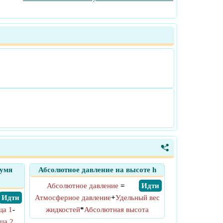
<
вумя
Абсолютное давление на высоте h
Абсолютное давление
=
​ Идти
​ Идти
Атмосферное давление
+
Удельный вес
ца 1
-
жидкостей
*
Абсолютная высота
ца 2