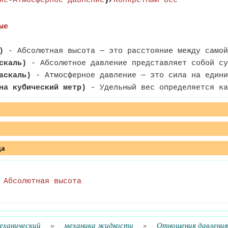
ие
-
Атмосферное давление
)/
Конкретный вес
ые
)
- Абсолютная высота — это расстояние между самой
скаль)
- Абсолютное давление представляет собой су
аскаль)
- Атмосферное давление — это сила на едини
на кубический метр)
- Удельный вес определяется ка
да
-
Абсолютная высота
еханический
»
механика жидкости
»
Отношения давления