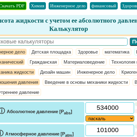
Скачать PDF
Химия
Инженерное дело
финансовый
Здоров
сота жидкости с учетом ее абсолютного давле
Калькулятор
ерное дело
Детская площадка
Здоровье
математика
ханический
Гражданская
Материаловедение
Технология
аника жидкости
Дизайн машин
Инженерное дело
Криоге
ношения давления
Введение в основы механики жидкости
утреннее давление
ⓘ
Абсолютное давление [P
]
abs
ⓘ
Атмосферное давление [P
]
atm