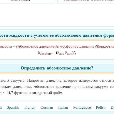
ота жидкости с учетом ее абсолютного давления фор
 высота
= (
Абсолютное давление
-
Атмосферное давление
)/
Конкретны
h
= (
P
-
P
)/
γ
absolute
abs
atm
Определить абсолютное давление?
ного вакуума. Напротив, давление, которое измеряется относит
ическим давлением. Абсолютное давление при полном вакууме со
т ~ 14,7 фунтов на квадратный дюйм.
h
Spanish
French
German
Italian
Portuguese
Polish
D