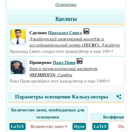
Освещение
Кредиты
Сделано
Прахалад Сингх
Джайпурский инженерный колледж и
исследовательский центр
(JECRC)
,
Джайпур
Прахалад Сингх создал этот калькулятор и еще 100+!
Проверено
Паял Прия
Бирса технологический институт
(НЕМНОГО)
,
Синдри
Паял Прия проверил этот калькулятор и еще 1900+!
Параметры освещения Калькуляторы
<
Количество ламп, необходимых для
освещения
Коэффициент
​ LaTeX
Количество ламп
=
​ Идти
​ LaTeX
Пониж