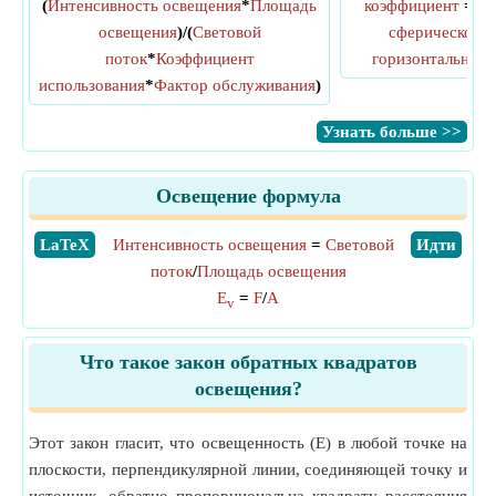
(
Интенсивность освещения
*
Площадь
коэффициент
=
Ср
освещения
)/(
Световой
сферической с
поток
*
Коэффициент
горизонтальная 
использования
*
Фактор обслуживания
)
​Узнать больше >>
Освещение формула
​LaTeX
Интенсивность освещения
=
Световой
​Идти
поток
/
Площадь освещения
E
=
F
/
A
v
Что такое закон обратных квадратов
освещения?
Этот закон гласит, что освещенность (E) в любой точке на
плоскости, перпендикулярной линии, соединяющей точку и