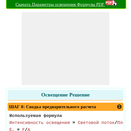
Скачать Параметры освещения Формулы PDF
Освещение Решение
ШАГ 0: Сводка предварительного расчета
Используемая формула
Интенсивность освещения
=
Световой поток
/
Площа
E
=
F
/
A