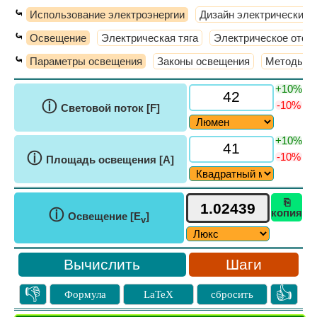
⤿
Использование электроэнергии
Дизайн электрических 
⤿
Освещение
Электрическая тяга
Электрическое отоп
⤿
Параметры освещения
Законы освещения
Методы о
+10%
ⓘ
-10%
Световой поток [F]
+10%
ⓘ
-10%
Площадь освещения [A]
⎘
ⓘ
копия
Освещение [E
]
v
Шаги
👎
👍
Формула
LaTeX
сбросить