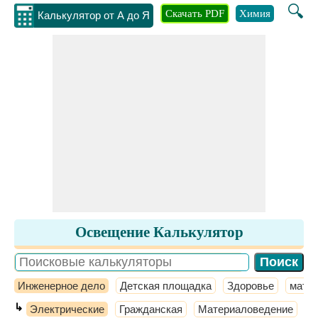
🔍
Скачать PDF
Химия
Инжене
Калькулятор от А до Я
Освещение Калькулятор
Инженерное дело
Детская площадка
Здоровье
мате
↳
Электрические
Гражданская
Материаловедение
М