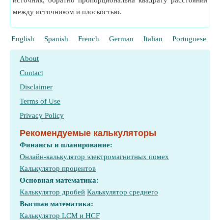
источник, обратно пропорциональна квадрату расстояния
между источником и плоскостью.
English
Spanish
French
German
Italian
Portuguese
P
About
Contact
Disclaimer
Terms of Use
Privacy Policy
Рекомендуемые калькуляторы
Финансы и планирование:
Онлайн-калькулятор электромагнитных помех
Калькулятор процентов
Основная математика:
Калькулятор дробей
Калькулятор среднего
Высшая математика:
Калькулятор LCM и HCF