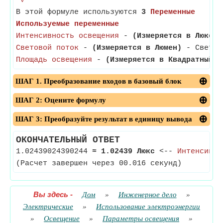
v
В этой формуле используются
3
Переменные
Используемые переменные
Интенсивность освещения
-
(Измеряется в Люкс)
-
Световой поток
-
(Измеряется в Люмен)
- Светово
Площадь освещения
-
(Измеряется в Квадратный м
ШАГ 1. Преобразование входов в базовый блок
ШАГ 2: Оцените формулу
ШАГ 3: Преобразуйте результат в единицу вывода
ОКОНЧАТЕЛЬНЫЙ ОТВЕТ
1.02439024390244
≈
1.02439 Люкс
<--
Интенсивно
(Расчет завершен через 00.016 секунд)
Вы здесь
-
Дом
»
Инженерное дело
»
Электрические
»
Использование электроэнергии
»
Освещение
»
Параметры освещения
»