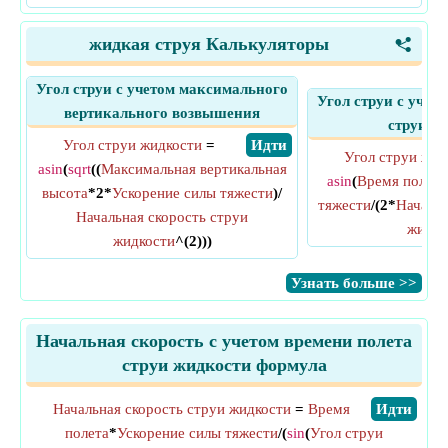
жидкая струя Калькуляторы
<
Угол струи с учетом максимального
Угол струи с учет
вертикального возвышения
струи ж
Угол струи жидкости
=
​ Идти
Угол струи жид
asin
(
sqrt
((
Максимальная вертикальная
asin
(
Время полета
высота
*2*
Ускорение силы тяжести
)/
тяжести
/(2*
Начальн
Начальная скорость струи
жидко
жидкости
^(2)))
​Узнать больше >>
Начальная скорость с учетом времени полета
струи жидкости формула
Начальная скорость струи жидкости
=
Время
​Идти
полета
*
Ускорение силы тяжести
/(
sin
(
Угол струи