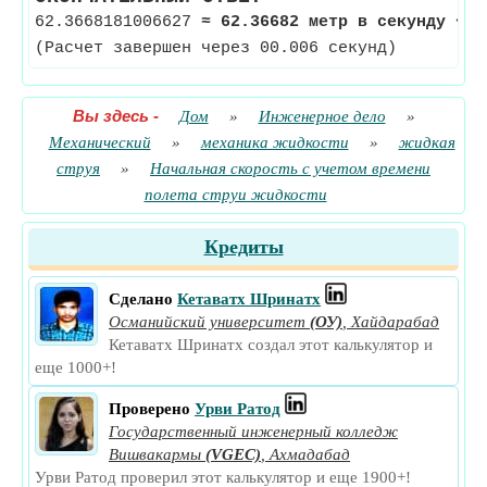
62.3668181006627
≈
62.36682 метр в секунду
<-
(Расчет завершен через 00.006 секунд)
Вы здесь
-
Дом
»
Инженерное дело
»
Механический
»
механика жидкости
»
жидкая
струя
»
Начальная скорость с учетом времени
полета струи жидкости
Кредиты
Сделано
Кетаватх Шринатх
Османийский университет
(ОУ)
,
Хайдарабад
Кетаватх Шринатх создал этот калькулятор и
еще 1000+!
Проверено
Урви Ратод
Государственный инженерный колледж
Вишвакармы
(VGEC)
,
Ахмадабад
Урви Ратод проверил этот калькулятор и еще 1900+!