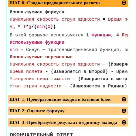
ШАГ 0: Сводка предварительного расчета
Используемая формула
Начальная скорость струи жидкости
=
Время поле
V
=
T
*
g
/(
sin
(
Θ
))
o
В этой формуле используются
1
Функции
,
4
Перем
Используемые функции
sin
- Синус — тригонометрическая функция, опис
Используемые переменные
Начальная скорость струи жидкости
-
(Измеряетс
Время полета
-
(Измеряется в Второй)
- Время по
Ускорение силы тяжести
-
(Измеряется в метр / 
Угол струи жидкости
-
(Измеряется в Радиан)
- У
ШАГ 1. Преобразование входов в базовый блок
ШАГ 2: Оцените формулу
ШАГ 3: Преобразуйте результат в единицу вывода
ОКОНЧАТЕЛЬНЫЙ ОТВЕТ