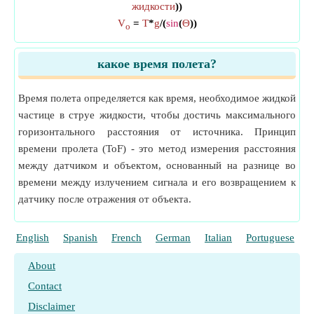
жидкости
))
V
=
T
*
g
/(
sin
(
Θ
))
o
какое время полета?
Время полета определяется как время, необходимое жидкой
частице в струе жидкости, чтобы достичь максимального
горизонтального расстояния от источника. Принцип
времени пролета (ToF) - это метод измерения расстояния
между датчиком и объектом, основанный на разнице во
времени между излучением сигнала и его возвращением к
датчику после отражения от объекта.
English
Spanish
French
German
Italian
Portuguese
P
About
Contact
Disclaimer