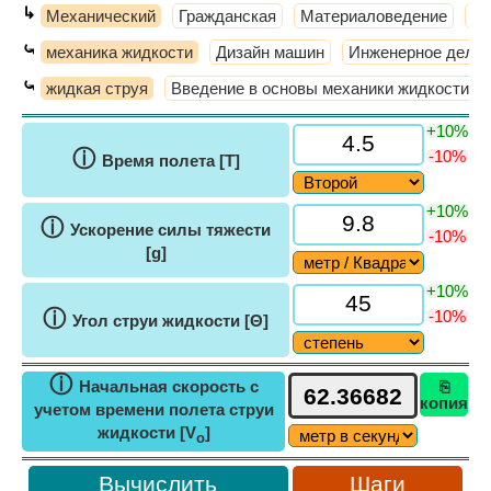
↳
Механический
Гражданская
Материаловедение
Те
⤿
механика жидкости
Дизайн машин
Инженерное дело
⤿
жидкая струя
Введение в основы механики жидкости
+10%
ⓘ
-10%
Время полета [T]
+10%
ⓘ
Ускорение силы тяжести
-10%
[g]
+10%
ⓘ
-10%
Угол струи жидкости [Θ]
ⓘ
Начальная скорость с
⎘
копия
учетом времени полета струи
жидкости [V
]
o
Шаги