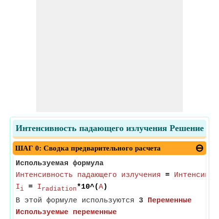
Интенсивность падающего излучения Решение
ШАГ 0: Сводка предварительного расчета
Используемая формула
Интенсивность падающего излучения
=
Интенсивно
I
=
I
*10^(
A
)
i
radiation
В этой формуле используются
3
Переменные
Используемые переменные