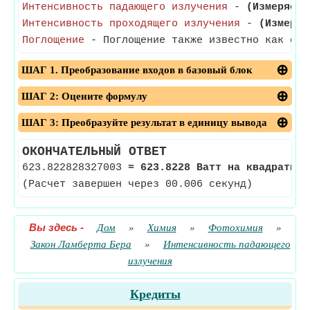
Интенсивность падающего излучения
-
(Измеряетс
Интенсивность проходящего излучения
-
(Измеряе
Поглощение
- Поглощение также известно как опт
ШАГ 1. Преобразование входов в базовый блок
ШАГ 2: Оцените формулу
ШАГ 3: Преобразуйте результат в единицу вывода
ОКОНЧАТЕЛЬНЫЙ ОТВЕТ
623.822828327003
≈
623.8228 Ватт на квадратный
(Расчет завершен через 00.006 секунд)
Вы здесь
-
Дом
»
Химия
»
Фотохимия
»
Закон Ламберта Бера
»
Интенсивность падающего
излучения
Кредиты