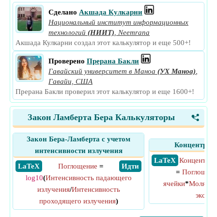
Сделано
Акшада Кулкарни
Национальный институт информационных
технологий
(НИИТ)
,
Neemrana
Акшада Кулкарни создал этот калькулятор и еще 500+!
Проверено
Прерана Бакли
Гавайский университет в Маноа
(УХ Маноа)
,
Гавайи, США
Прерана Бакли проверил этот калькулятор и еще 1600+!
Закон Ламберта Бера Калькуляторы
<
Закон Бера-Ламберта с учетом
Концентраци
интенсивности излучения
​ LaTeX
Концентрац
​ LaTeX
Поглощение
=
​ Идти
=
Поглощен
log10
(
Интенсивность падающего
ячейки
*
Молярны
излучения
/
Интенсивность
экстин
проходящего излучения
)