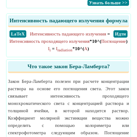
​Узнать больше >>
Интенсивность падающего излучения формула
​LaTeX
Интенсивность падающего излучения
=
​Идти
Интенсивность проходящего излучения
*10^(
Поглощение
)
I
=
I
*10^(
A
)
i
radiation
Что такое закон Бера-Ламберта?
Закон Бера-Ламберта полезен при расчете концентрации
раствора на основе его поглощения света. Этот закон
связывает интенсивность проходящего
монохроматического света с концентрацией раствора и
толщиной ячейки, в которой находится раствор.
Коэффициент молярной экстинкции вещества можно
определить с помощью колориметра или
спектрофотометра следующим образом. Поглощение