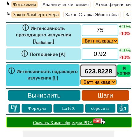
↳
Фотохимия
Аналитическая химия
Атмосферная хими
⤿
Закон Ламберта Бера
Закон Старка Эйнштейна
Зако
+10%
ⓘ
Интенсивность
-10%
проходящего излучения
[I
]
radiation
+10%
ⓘ
Поглощение [A]
-10%
⎘
ⓘ
Интенсивность падающего
копия
излучения [I
]
i
Шаги
👎
👍
Формула
LaTeX
сбросить
Скачать Химия формула PDF