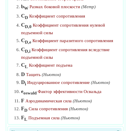
подъемной силе
​Идти
b
Размах боковой плоскости
(Метр)
W
C
Коэффициент сопротивления при заданном
Коэффициент сопротивления
D
сопротивлении
​Идти
C
Коэффициент сопротивления нулевой
D,0
Коэффициент сопротивления с учетом силы
подъемной силы
сопротивления
​Идти
C
Коэффициент паразитного сопротивления
D,e
C
Перетащите с заданным коэффициентом
Коэффициент сопротивления вследствие
D,i
сопротивления
​Идти
подъемной силы
C
Коэффициент подъема
Поднимите с заданным коэффициентом лобового
L
сопротивления
​Идти
D
Тащить
(Ньютон)
D
Индуцированное сопротивление
(Ньютон)
Подъем с учетом индуктивного сопротивления
​Идти
i
e
Фактор эффективности Освальда
oswald
Подъем с учетом коэффициента подъема
​Идти
F
Аэродинамическая сила
(Ньютон)
Подъемная сила с заданной аэродинамической силой
F
Сила сопротивления
(Ньютон)
​Идти
D
F
Подъемная сила
(Ньютон)
L
Сила сопротивления с учетом коэффициента
L
подъемной силы
​Идти
Лифт на аэродинамическом профиле
(Ньютон)