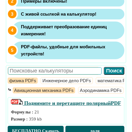
Примеры включены!
С живой ссылкой на калькулятор!
Поддерживает преобразование единиц
измерения!
PDF-файлы, удобные для мобильных
устройств!
физика PDFs
Инженерное дело PDFs
математика PDF
⤿
Авиационная механика PDFs
Аэродинамика PDFs
Д
Поднимите и перетащите полярный
PDF
Формулы :
21
Размер :
359 kb
БЕСПЛАТНО Скачать
доля