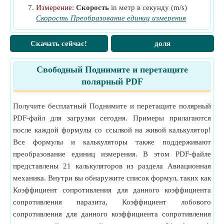
Измерение
:
Скорость
in метр в секунду (m/s)
Скорость Преобразование единиц измерения
Измерение
:
Область
in Квадратный метр (m²)
Область Преобразование единиц измерения
Скачать сейчас!
доля
Измерение
:
Масса
in Килограмм (kg)
Масса Преобразование единиц измерения
Свободный Поднимите и перетащите
полярный PDF
Получите бесплатный Поднимите и перетащите полярный
PDF-файл для загрузки сегодня. Примеры прилагаются
после каждой формулы со ссылкой на живой калькулятор!
Все формулы и калькуляторы также поддерживают
преобразование единиц измерения. В этом PDF-файле
представлены 21 калькуляторов из раздела Авиационная
механика. Внутри вы обнаружите список формул, таких как
Коэффициент сопротивления для данного коэффициента
сопротивления паразита, Коэффициент лобового
сопротивления для данного коэффициента сопротивления