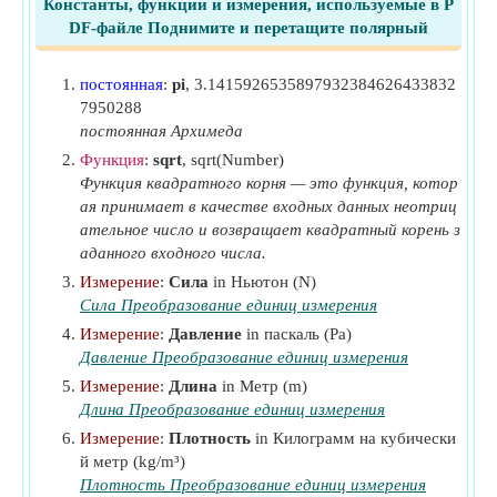
Константы, функции и измерения, используемые в P
q
Динамическое давление
(паскаль)
Современное уравнение подъемной силы
​Идти
DF-файле Поднимите и перетащите полярный
S
Полная площадь крыла самолета
(Квадратный
Сопротивление с учетом аэродинамической силы
метр)
постоянная
:
pi
, 3.1415926535897932384626433832
​Идти
S
Справочная область
(Квадратный метр)
ref
7950288
Тяга
​Идти
u
постоянная Архимеда
Скорость жидкости
(метр в секунду)
f
Функция
:
sqrt
, sqrt(Number)
v
Скорость
(метр в секунду)
Функция квадратного корня — это функция, котор
W
Вес брутто
(Килограмм)
0
ая принимает в качестве входных данных неотриц
ательное число и возвращает квадратный корень з
ρ
Плотность материала
(Килограмм на кубический
аданного входного числа.
метр)
Измерение
:
Сила
in Ньютон (N)
ρ
Плотность воздуха
(Килограмм на кубический
air
Сила Преобразование единиц измерения
метр)
Измерение
:
Давление
in паскаль (Pa)
Давление Преобразование единиц измерения
Измерение
:
Длина
in Метр (m)
Длина Преобразование единиц измерения
Измерение
:
Плотность
in Килограмм на кубически
й метр (kg/m³)
Плотность Преобразование единиц измерения