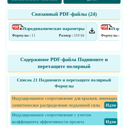
Связанный PDF-файлы (
24
)
Аэродинамические параметры
Аэроди
Формулы :
11
Размер :
316
kb
Формулы :
13
Содержимое PDF-файла Поднимите и
перетащите полярный
Список 21 Поднимите и перетащите полярный
Формулы
Индуцированное сопротивление для крыльев, имеющих
эллиптическое распределение подъемной силы
​Идти
Индуцированное сопротивление с учетом
коэффициента эффективности пролета
​Идти