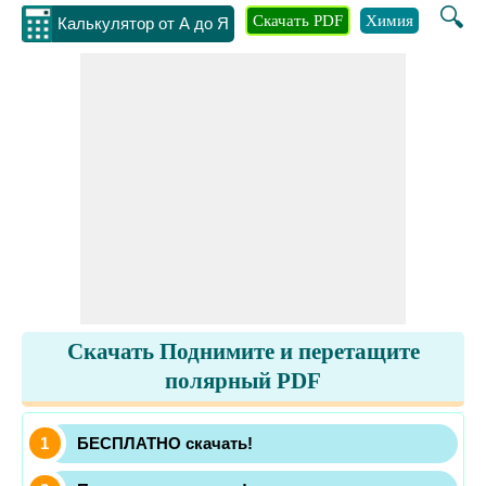
🔍
Скачать PDF
Химия
Инжене
Калькулятор от А до Я
Скачать Поднимите и перетащите
полярный PDF
БЕСПЛАТНО скачать!