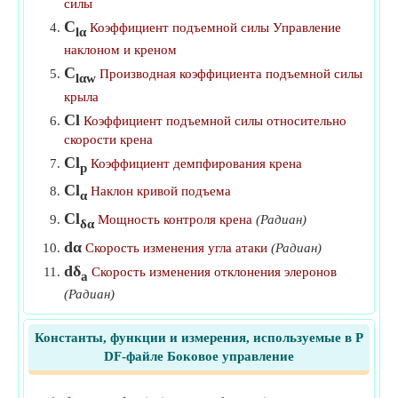
силы
C
Коэффициент подъемной силы Управление
lα
наклоном и креном
C
Производная коэффициента подъемной силы
lαw
крыла
Cl
Коэффициент подъемной силы относительно
скорости крена
Cl
Коэффициент демпфирования крена
p
Cl
Наклон кривой подъема
α
Cl
Мощность контроля крена
(Радиан)
δα
dα
Скорость изменения угла атаки
(Радиан)
dδ
Скорость изменения отклонения элеронов
a
(Радиан)
L
Подъем по отношению к скорости крена
(Ньютон)
Константы, функции и измерения, используемые в P
DF-файле Боковое управление
p
Скорость вращения
(Радиан на секунду в
квадрате)