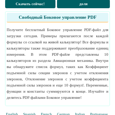
Скачать сейчас!
доля
Свободный Боковое управление PDF
Получите бесплатный Боковое управление PDF-файл для
загрузки сегодня. Примеры прилагаются после каждой
формулы со ссылкой на живой калькулятор! Все формулы и
калькуляторы также поддерживают преобразование единиц
измерения. В этом PDF-файле представлены 10
калькуляторов из раздела Авиационная механика. Внутри
вы обнаружите список формул, таких как Коэффициент
подъемной силы секции элеронов с учетом отклонения
элеронов, Отклонение элеронов с учетом коэффициента
подъемной силы элеронов и еще 10 формул!. Переменные,
функции и константы суммируются в конце. Изучайте и
делитесь PDF-файлами Боковое управление!
English
Spanish
French
German
Italian
Portuguese
P