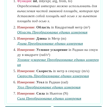
Q
Функция
:
int
, int(expr, arg, from, to)
Скорость подачи
(Радиан на секунду в квадрате)
Определенный интеграл можно использовать для
S
Площадь крыла
(Квадратный метр)
вычисления чистой знаковой площади, которая пре
S
Эталонная площадь крыла
(Квадратный метр)
r
дставляет собой площадь над осью x за вычетом
площади под осью x.
u
Эталонная скорость по оси X
(метр в секунду)
0
Измерение
:
Область
in Квадратный метр (m²)
y
Начальная длина
(Метр)
1
Область Преобразование единиц измерения
y
Окончательная длина
(Метр)
2
Измерение
:
Длина
in Метр (m)
Длина Преобразование единиц измерения
δ
Отклонение элеронов
(Радиан)
a
Измерение
:
Угловое ускорение
in Радиан на секун
τ
Параметр эффективности закрылков
ду в квадрате (rad/s²)
Угловое ускорение Преобразование единиц измерен
ия
Измерение
:
Скорость
in метр в секунду (m/s)
Скорость Преобразование единиц измерения
Измерение
:
Угол
in Радиан (rad)
Угол Преобразование единиц измерения
Измерение
:
Сила
in Ньютон (N)
Сила Преобразование единиц измерения