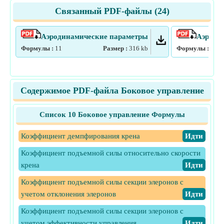
Связанный PDF-файлы (
24
)
Аэродинамические параметры
Аэроди
Формулы :
11
Размер :
316
kb
Формулы :
13
Содержимое PDF-файла Боковое управление
Список 10 Боковое управление Формулы
Коэффициент демпфирования крена
​Идти
Коэффициент подъемной силы относительно скорости
крена
​Идти
Коэффициент подъемной силы секции элеронов с
учетом отклонения элеронов
​Идти
Коэффициент подъемной силы секции элеронов с
учетом эффективности управления
​Идти