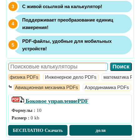
С живой ссылкой на калькулятор!
Поддерживает преобразование единиц
измерения!
PDF-файлы, удобные для мобильных
устройств!
физика PDFs
Инженерное дело PDFs
математика PDF
⤿
Авиационная механика PDFs
Аэродинамика PDFs
Д
Боковое управление
PDF
Формулы :
10
Размер :
0 kb
БЕСПЛАТНО Скачать
доля