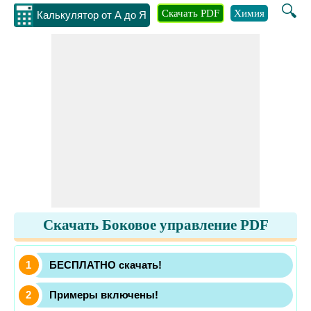
🔍
Скачать PDF
Химия
Инжене
Калькулятор от А до Я
Скачать Боковое управление PDF
БЕСПЛАТНО скачать!
Примеры включены!