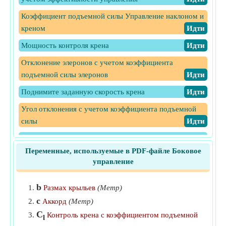
Коэффициент подъемной силы Управление наклоном и
креном
​Идти
Мощность контроля крена
​Идти
Отклонение элеронов с учетом коэффициента
подъемной силы элеронов
​Идти
Поднимите заданную скорость крена
​Идти
Угол отклонения с учетом коэффициента подъемной
силы
​Идти
Эффективность управления элеронами с учетом
отклонения элеронов
​Идти
Переменные, используемые в PDF-файле Боковое
управление
b
Размах крыльев
(Метр)
c
Аккорд
(Метр)
C
Контроль крена с коэффициентом подъемной
l