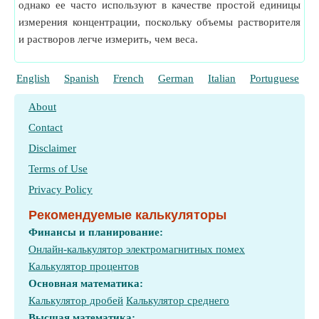
однако ее часто используют в качестве простой единицы
измерения концентрации, поскольку объемы растворителя
и растворов легче измерить, чем веса.
English
Spanish
French
German
Italian
Portuguese
P
About
Contact
Disclaimer
Terms of Use
Privacy Policy
Рекомендуемые калькуляторы
Финансы и планирование:
Онлайн-калькулятор электромагнитных помех
Калькулятор процентов
Основная математика:
Калькулятор дробей
Калькулятор среднего
Высшая математика: