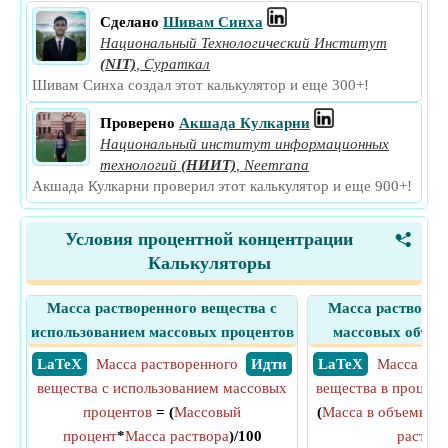
Сделано
Шивам Синха
Национальный Технологический Институт
(NIT)
,
Сураткал
Шивам Синха создал этот калькулятор и еще 300+!
Проверено
Акшада Кулкарни
Национальный институт информационных
технологий
(НИИТ)
,
Neemrana
Акшада Кулкарни проверил этот калькулятор и еще 900+!
Условия процентной концентрации
<
Калькуляторы
Масса растворенного вещества с
Масса растворен
использованием массовых процентов
массовых объем
​ LaTeX
Масса растворенного
​ Идти
​ LaTeX
Масса рас
вещества с использованием массовых
вещества в процент
процентов
= (
Массовый
(
Масса в объемных
процент
*
Масса раствора
)/100
раство