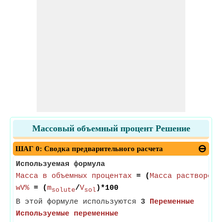
Массовый объемный процент Решение
ШАГ 0: Сводка предварительного расчета
Используемая формула
Масса в объемных процентах
= (
Масса растворенн
wV%
= (
m
/
V
)*100
solute
sol
В этой формуле используются
3
Переменные
Используемые переменные