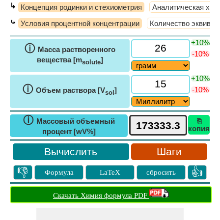
↳
Концепция родинки и стехиометрия
Аналитическая хим
⤿
Условия процентной концентрации
Количество эквивал
+10%
ⓘ
Масса растворенного
-10%
вещества [m
]
solute
+10%
ⓘ
-10%
Объем раствора [V
]
sol
ⓘ
Массовый объемный
⎘
копия
процент [wV%]
Шаги
👎
👍
Формула
LaTeX
сбросить
Скачать Химия формула PDF