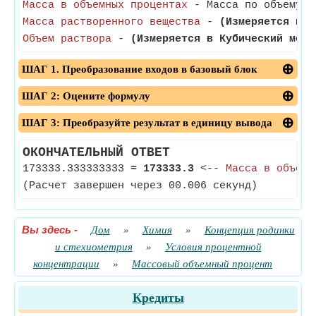
Масса в объемных процентах
- Масса по объему Пр
Масса растворенного вещества
-
(Измеряется в К
Объем раствора
-
(Измеряется в Кубический метр
ШАГ 1. Преобразование входов в базовый блок
ШАГ 2: Оцените формулу
ШАГ 3: Преобразуйте результат в единицу вывода
ОКОНЧАТЕЛЬНЫЙ ОТВЕТ
173333.333333333
≈
173333.3
<--
Масса в объемн
(Расчет завершен через 00.006 секунд)
Вы здесь
-
Дом
»
Химия
»
Концепция родинки
и стехиометрия
»
Условия процентной
концентрации
»
Массовый объемный процент
Кредиты