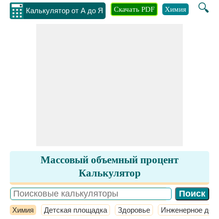
🔍
Скачать PDF
Химия
Инжене
Калькулятор от А до Я
Массовый объемный процент
Калькулятор
Химия
Детская площадка
Здоровье
Инженерное дел