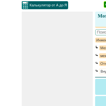
Калькулятор от А до Я
Мом
Инжен
↳
Ме
⤿
мех
⤿
От
⤿
Вн