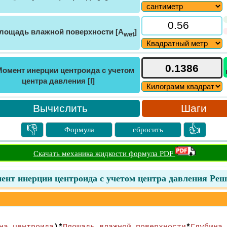
лощадь влажной поверхности [A
]
wet
Момент инерции центроида с учетом
центра давления [I]
Шаги
👎
👍
Формула
сбросить
Скачать механика жидкости формула PDF
ент инерции центроида с учетом центра давления Реш