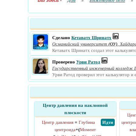
Вы здесь
-
Дом
»
Инженерное дело
»
Сделано
Кетаватх Шринатх
Османийский университет
(ОУ)
,
Хайдар
Кетаватх Шринатх создал этот калькулят
Проверено
Урви Ратод
Государственный инженерный колледж
Урви Ратод проверил этот калькулятор и 
Центр давления на наклонной
плоскости
Цен
Центр давления
=
Глубина
​ Идти
центро
центроида
+(
Момент
вл