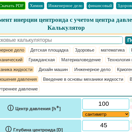
Скачать PDF
Химия
Инженерное дело
финансовый
Здоров
ент инерции центроида с учетом центра давл
Калькулятор
ерное дело
Детская площадка
Здоровье
математика
ханический
Гражданская
Материаловедение
Технология
аника жидкости
Дизайн машин
Инженерное дело
Криоге
ношения давления
Введение в основы механики жидкости
утреннее давление
ⓘ
✶
Центр давления [h
]
ⓘ
Глубина центроида [D]