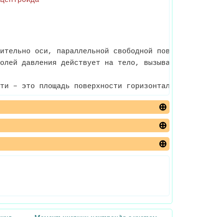
центроида
ительно оси, параллельной свободной поверхности, п
олей давления действует на тело, вызывая силу, де
ти – это площадь поверхности горизонтальной смачи