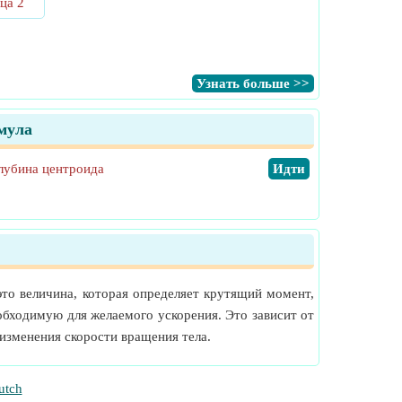
ца 2
​Узнать больше >>
мула
лубина центроида
​Идти
это величина, которая определяет крутящий момент,
еобходимую для желаемого ускорения. Это зависит от
изменения скорости вращения тела.
utch