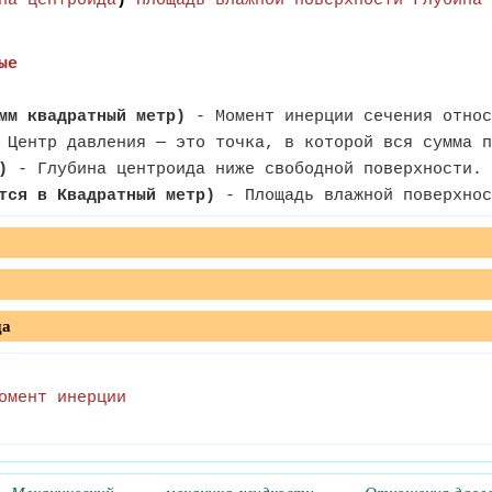
на центроида
)*
Площадь влажной поверхности
*
Глубина 
ые
мм квадратный метр)
- Момент инерции сечения относ
Центр давления — это точка, в которой вся сумма п
)
- Глубина центроида ниже свободной поверхности.
тся в Квадратный метр)
- Площадь влажной поверхнос
да
омент инерции