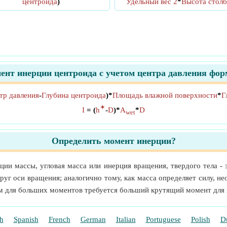
центроида
)
Удельный вес 2
*
Высота столб
ент инерции центроида с учетом центра давления фор
тр давления
-
Глубина центроида
)*
Площадь влажной поверхности
*
Г
✶
I
= (
h
-
D
)*
A
*
D
wet
Определить момент инерции?
ии массы, угловая масса или инерция вращения, твердого тела - 
уг оси вращения; аналогично тому, как масса определяет силу, н
ом для больших моментов требуется больший крутящий момент для 
h
Spanish
French
German
Italian
Portuguese
Polish
D