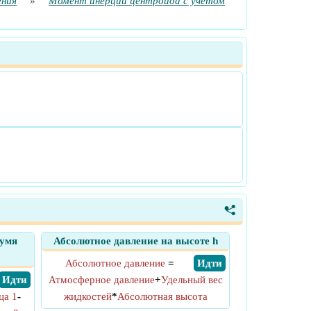
ения
»
Момент инерции центроида с учетом
<
вумя
Абсолютное давление на высоте h
Абсолютное давление
=
​ Идти
​ Идти
Атмосферное давление
+
Удельный вес
ца 1
-
жидкостей
*
Абсолютная высота