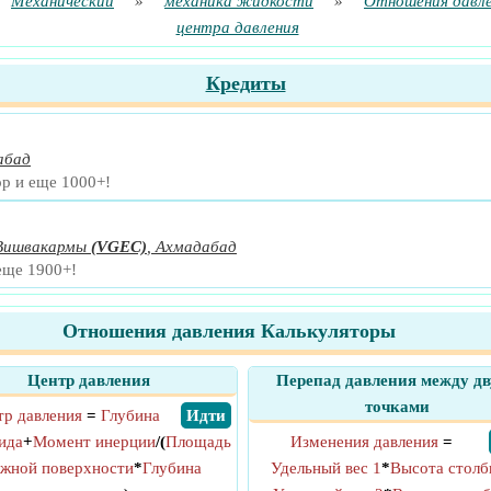
Механический
»
механика жидкости
»
Отношения давл
центра давления
Кредиты
абад
ор и еще 1000+!
 Вишвакармы
(VGEC)
,
Ахмадабад
еще 1900+!
Отношения давления Калькуляторы
Центр давления
Перепад давления между д
точками
тр давления
=
Глубина
​ Идти
ида
+
Момент инерции
/(
Площадь
Изменения давления
=
ажной поверхности
*
Глубина
Удельный вес 1
*
Высота столб