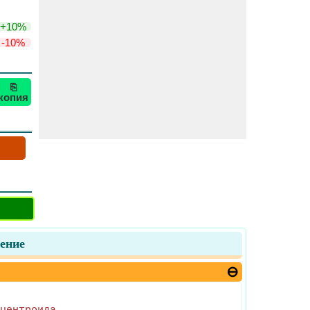
+10%
-10%
⎘
копия
ение