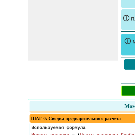
ⓘ
П
ⓘ
Мом
ШАГ 0: Сводка предварительного расчета
Используемая формула