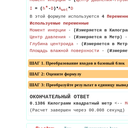
Момент инерции
= (
Центр давления
-
Глуби
✶
I
= (
h
-
D
)*
A
*
D
wet
В этой формуле используются
4
Переменн
Используемые переменные
Момент инерции
-
(Измеряется в Килогра
Центр давления
-
(Измеряется в Метр)
- 
Глубина центроида
-
(Измеряется в Метр
Площадь влажной поверхности
-
(Измеряе
ШАГ 1. Преобразование входов в базовый блок
ШАГ 2: Оцените формулу
ШАГ 3: Преобразуйте результат в единицу выво
ОКОНЧАТЕЛЬНЫЙ ОТВЕТ
0.1386 Килограмм квадратный метр
<--
М
(Расчет завершен через 00.008 секунд)