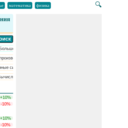
🔍
ье
математика
физика
ения
​Больше >>
 производства
​Больше >>
нные системы
​Больше >>
Вычислительная динамика жидкости
Гидростатическая жидко
+10%
-10%
+10%
-10%