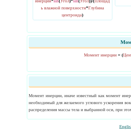
инерции
*
sin
(
Угол
)*
sin
(
Угол
))/(
Площад
ь влажной поверхности
*
Глубина
центроида
)
Мом
Момент инерции
= (
Цен
Момент инерции, иначе известный как момент инерц
необходимый для желаемого углового ускорения вокр
распределения массы тела и выбранной оси, при эт
Englis