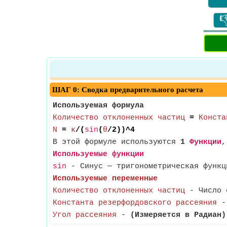

ШАГ 0: Сводка предварительного расчета
Используемая формула
Количество отклоненных частиц
=
Конста
N
=
κ
/(
sin
(
θ
/2))^4
В этой формуле используются
1
Функции
Используемые функции
sin
- Синус — тригонометрическая функц
Используемые переменные
Количество отклоненных частиц
- Число о
Константа резерфордовского рассеяния
- 
Угол рассеяния
-
(Измеряется в Радиан)