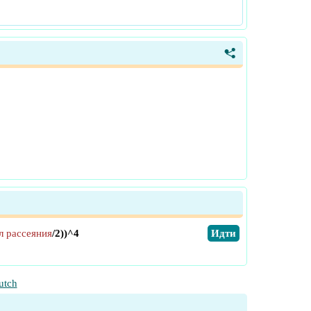
<
л рассеяния
/2))^4
​Идти
utch