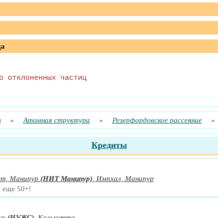
да
о отклоненных частиц
я
»
Атомная структура
»
Резерфордовское рассеяние
»
Кредиты
ут, Манипур
(НИТ Манипур)
,
Импхал, Манипур
и еще 50+!
ук
(НУЖС)
,
Калькутта