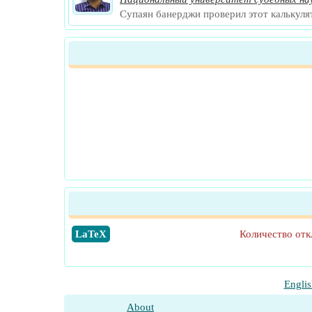
Супаян банерджи проверил этот калькуля
​LaTeX
Количество отк
Englis
About