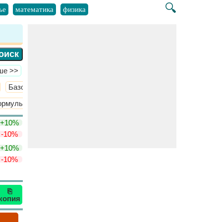
🔍
ье
математика
физика
ше >>
Базовая химия
​Больше >>
рмулы атомной модели Бора
Волновое уравнение Шрединге
+10%
-10%
+10%
-10%
⎘
копия