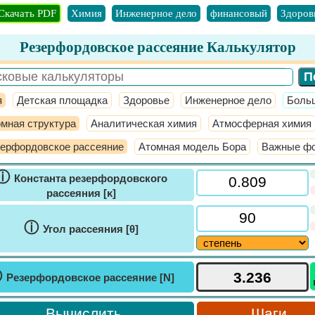
Скачать PDF
Химия
Инженерное дело
финансовый
Здоров
Резерфордовское рассеяние Калькулятор
я
Детская площадка
Здоровье
Инженерное дело
​Боль
мная структура
Аналитическая химия
Атмосферная химия
ерфордовское рассеяние
Атомная модель Бора
Важные фо
ⓘ
Константа резерфордовского
рассеяния [κ]
ⓘ
Угол рассеяния [θ]
ⓘ
Резерфордовское рассеяние [N]
Шаги