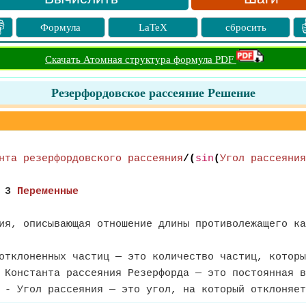

Формула
LaTeX
сбросить
Скачать Атомная структура формула PDF
Резерфордовское рассеяние Решение
нта резерфордовского рассеяния
/(
sin
(
Угол рассеяния
,
3
Переменные
ия, описывающая отношение длины противолежащего ка
тклоненных частиц — это количество частиц, которы
Константа рассеяния Резерфорда — это постоянная в
- Угол рассеяния — это угол, на который отклоняет