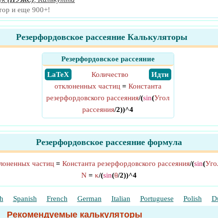
тор и еще 900+!
Резерфордовское рассеяние Калькуляторы
Резерфордовское рассеяние
​ LaTeX
Количество
​ Идти
отклоненных частиц
=
Константа
резерфордовского рассеяния
/(
sin
(
Угол
рассеяния
/2))^4
Резерфордовское рассеяние формула
лоненных частиц
=
Константа резерфордовского рассеяния
/(
sin
(
Уго
N
=
κ
/(
sin
(
θ
/2))^4
h
Spanish
French
German
Italian
Portuguese
Polish
D
Рекомендуемые калькуляторы