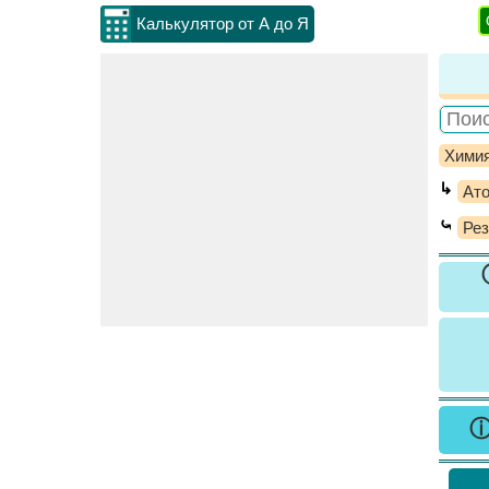
Калькулятор от А до Я
Хими
↳
Ато
⤿
Рез