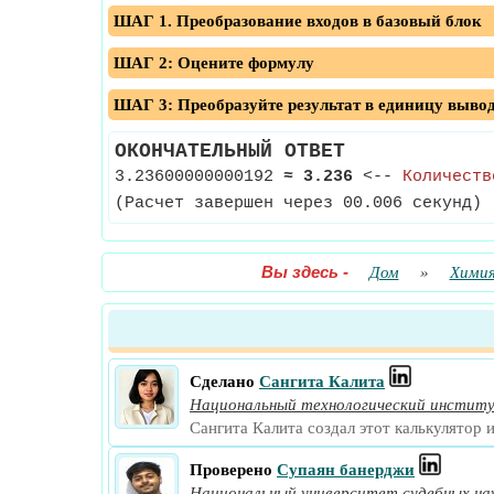
ШАГ 1. Преобразование входов в базовый блок
ШАГ 2: Оцените формулу
ШАГ 3: Преобразуйте результат в единицу выво
ОКОНЧАТЕЛЬНЫЙ ОТВЕТ
3.23600000000192
≈
3.236
<--
Количеств
(Расчет завершен через 00.006 секунд)
Вы здесь
-
Дом
»
Хими
Сделано
Сангита Калита
Национальный технологический инстит
Сангита Калита создал этот калькулятор 
Проверено
Супаян банерджи
Национальный университет судебных на