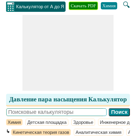
🔍
Скачать PDF
Химия
Инжене
Калькулятор от А до Я
Давление пара насыщения Калькулятор
Химия
Детская площадка
Здоровье
Инженерное дел
↳
Кинетическая теория газов
Аналитическая химия
Атм