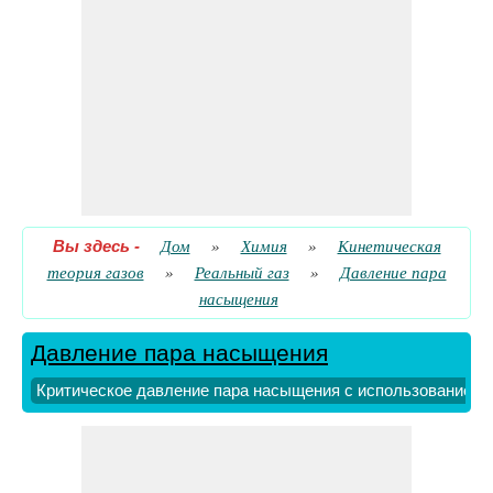
Снижение давления пара насыщения с использованием
ацентрического фактора
​ Идти
Уменьшенное давление насыщенного пара с
использованием фактического и критического давления
насыщенного пара
​ Идти
Вы здесь
-
Дом
»
Химия
»
Кинетическая
теория газов
»
Реальный газ
»
Давление пара
насыщения
Давление пара насыщения
Критическое давление пара насыщения с использованием 