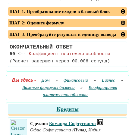
ШАГ 1. Преобразование входов в базовый блок
ШАГ 2: Оцените формулу
ШАГ 3: Преобразуйте результат в единицу вывода
ОКОНЧАТЕЛЬНЫЙ ОТВЕТ
50
<--
Коэффициент платежеспособности
(Расчет завершен через 00.006 секунд)
Вы здесь
-
Дом
»
финансовый
»
Бизнес
»
Важные формулы бизнеса
»
Коэффициент
платежеспособности
Кредиты
Сделано
Команда Софтусвиста
Офис Софтусвиста
(Пуна)
,
Индия