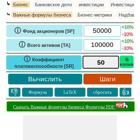
↳
Бизнес
Банковское дело
инвестиции
Инвестицион
⤿
Важные формулы бизнеса
Бизнес-метрики
Надбавка
+10%
ⓘ
Фонд акционеров [SF]
-10%
+10%
ⓘ
Всего активов [TA]
-10%
ⓘ
Коэффициент
⎘
копия
платежеспособности [SR]
Шаги
👎
👍
Формула
LaTeX
сбросить
Скачать Важные формулы бизнеса Формулы PDF