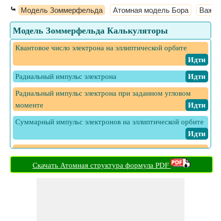
⤿
Модель Зоммерфельда
Атомная модель Бора
Важны
Модель Зоммерфельда Калькуляторы
Квантовое число электрона на эллиптической орбите
​ Идти
Радиальный импульс электрона
​ Идти
Радиальный импульс электрона при заданном угловом
моменте
​ Идти
Суммарный импульс электронов на эллиптической орбите
​ Идти
Угловое квантование Число электрона на эллиптической
орбите
​ Идти
Скачать Атомная структура формула PDF
Угловой момент электрона
​ Идти
Угловой момент электрона при заданном радиальном
импульсе
​ Идти