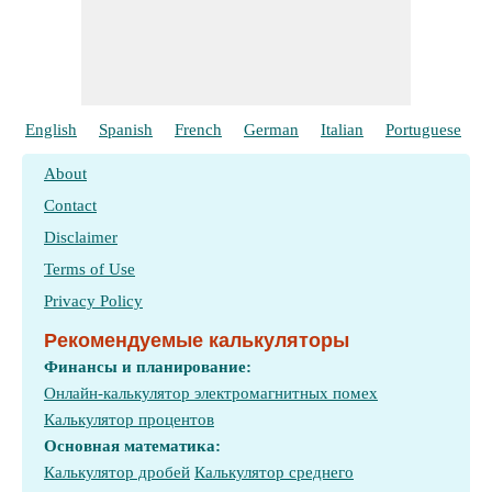
English
Spanish
French
German
Italian
Portuguese
P
About
Contact
Disclaimer
Terms of Use
Privacy Policy
Рекомендуемые калькуляторы
Финансы и планирование:
Онлайн-калькулятор электромагнитных помех
Калькулятор процентов
Основная математика:
Калькулятор дробей
Калькулятор среднего