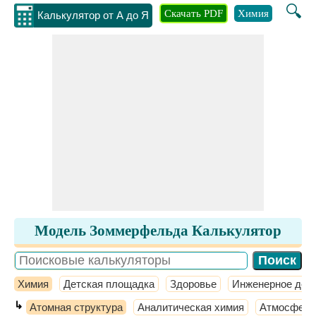
🔍
Скачать PDF
Химия
Инжене
Калькулятор от А до Я
Модель Зоммерфельда Калькулятор
Химия
Детская площадка
Здоровье
Инженерное дел
↳
Атомная структура
Аналитическая химия
Атмосферн