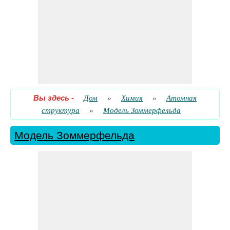
Число радиального квантования электрона на
эллиптической орбите
​ Идти
Энергия электрона на эллиптической орбите
​ Идти
Вы здесь
-
Дом
»
Химия
»
Атомная
структура
»
Модель Зоммерфельда
Модель Зоммерфельда