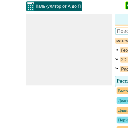
Калькулятор от А до Я
матем
↳
Гео
⤿
2D 
⤿
Рас
Раст
Высо
Диаг
Длин
Пери