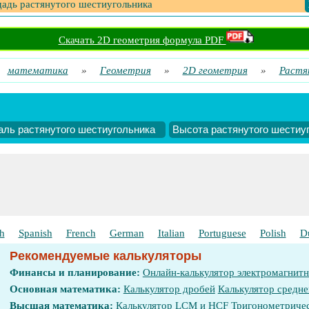
адь растянутого шестиугольника
Скачать 2D геометрия формула PDF
математика
»
Геометрия
»
2D геометрия
»
Растя
аль растянутого шестиугольника
Высота растянутого шестиу
h
Spanish
French
German
Italian
Portuguese
Polish
D
Рекомендуемые калькуляторы
Финансы и планирование:
Онлайн-калькулятор электромагнит
Основная математика:
Калькулятор дробей
Калькулятор средне
Высшая математика:
Калькулятор LCM и HCF
Тригонометричес