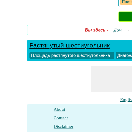
Площ
Вы здесь
-
Дом
»
Растянутый шестиугольник
Площадь растянутого шестиугольника
Диагон
Englis
About
Contact
Disclaimer