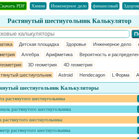
Скачать PDF
Химия
Инженерное дело
финансовый
Здоров
Растянутый шестиугольник Калькулятор
атика
Детская площадка
Здоровье
Инженерное дело
метрия
Алгебра
Арифметика
Вероятность и распределе
геометрия
3D геометрия
4D геометрия
тянутый шестиугольник
Astroid
Hendecagon
L Форма
А
янутый шестиугольник Калькуляторы
та растянутого шестиугольника
ональ растянутого шестиугольника
а растянутого шестиугольника
метр растянутого шестиугольника