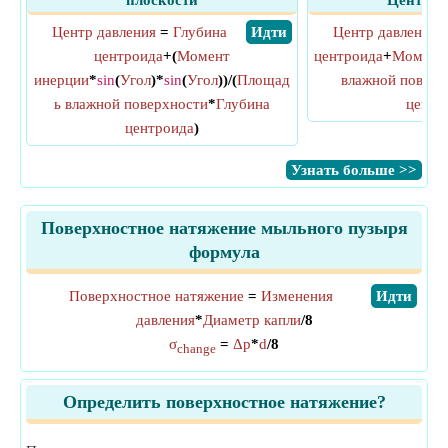
плоскости
Центр д
Центр давления
=
Глубина
​ Идти
Центр давления
центроида
+(
Момент
центроида
+
Момент 
инерции
*
sin
(
Угол
)*
sin
(
Угол
))/(
Площад
влажной поверх
ь влажной поверхности
*
Глубина
центр
центроида
)
​Узнать больше >>
Поверхностное натяжение мыльного пузыря
формула
Поверхностное натяжение
=
Изменения
​Идти
давления
*
Диаметр капли
/8
σ
=
Δp
*
d
/8
change
Определить поверхностное натяжение?