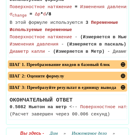
Поверхностное натяжение
=
Изменения давления
*
Д
σ
=
Δp
*
d
/8
change
В этой формуле используются
3
Переменные
Используемые переменные
Поверхностное натяжение
-
(Измеряется в Ньютон
Изменения давления
-
(Измеряется в паскаль)
- И
Диаметр капли
-
(Измеряется в Метр)
- Диаметр к
ШАГ 1. Преобразование входов в базовый блок
ШАГ 2: Оцените формулу
ШАГ 3: Преобразуйте результат в единицу вывода
ОКОНЧАТЕЛЬНЫЙ ОТВЕТ
0.5082 Ньютон на метр
<--
Поверхностное натяже
(Расчет завершен через 00.006 секунд)
Вы здесь
-
Дом
»
Инженерное дело
»