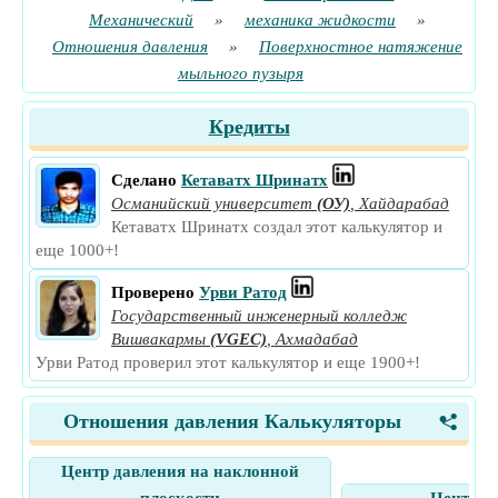
Механический
»
механика жидкости
»
Отношения давления
»
Поверхностное натяжение
мыльного пузыря
Кредиты
Сделано
Кетаватх Шринатх
Османийский университет
(ОУ)
,
Хайдарабад
Кетаватх Шринатх создал этот калькулятор и
еще 1000+!
Проверено
Урви Ратод
Государственный инженерный колледж
Вишвакармы
(VGEC)
,
Ахмадабад
Урви Ратод проверил этот калькулятор и еще 1900+!
Отношения давления Калькуляторы
<
Центр давления на наклонной