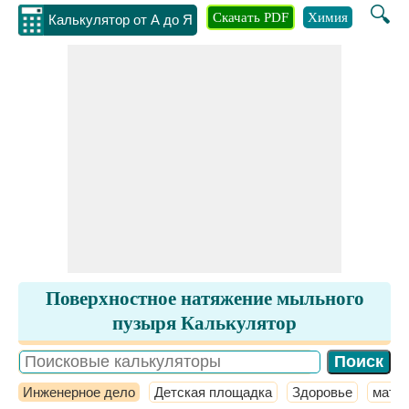
🔍
Скачать PDF
Химия
Инжене
Калькулятор от А до Я
Поверхностное натяжение мыльного
пузыря Калькулятор
Инженерное дело
Детская площадка
Здоровье
мате