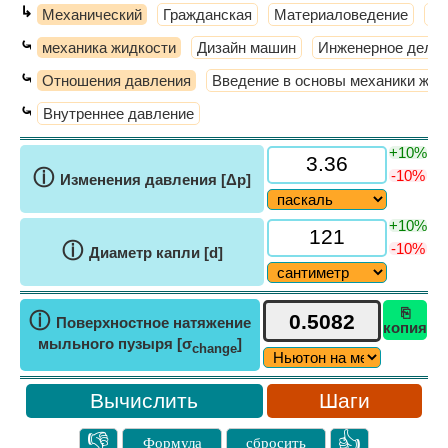
↳
Механический
Гражданская
Материаловедение
Те
⤿
механика жидкости
Дизайн машин
Инженерное дело
⤿
Отношения давления
Введение в основы механики жид
⤿
Внутреннее давление
+10%
ⓘ
-10%
Изменения давления [Δp]
+10%
ⓘ
-10%
Диаметр капли [d]
⎘
ⓘ
Поверхностное натяжение
копия
мыльного пузыря [σ
]
change
Шаги
👎
👍
Формула
сбросить