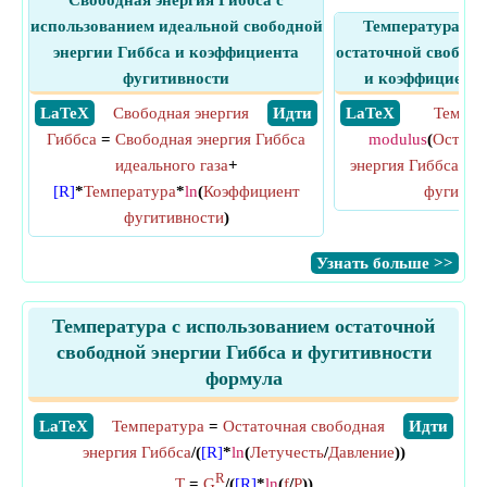
Свободная энергия Гиббса с
использованием идеальной свободной
Температура с 
энергии Гиббса и коэффициента
остаточной свободн
фугитивности
и коэффициента
​ LaTeX
Свободная энергия
​ Идти
​ LaTeX
Темпер
Гиббса
=
Свободная энергия Гиббса
modulus
(
Остато
идеального газа
+
энергия Гиббса
/(
[R
[R]
*
Температура
*
ln
(
Коэффициент
фугитив
фугитивности
)
​Узнать больше >>
Температура с использованием остаточной
свободной энергии Гиббса и фугитивности
формула
​LaTeX
Температура
=
Остаточная свободная
​Идти
энергия Гиббса
/(
[R]
*
ln
(
Летучесть
/
Давление
))
R
T
=
G
/(
[R]
*
ln
(
f
/
P
))