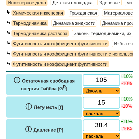
Инженерное дело
Детская площадка
Здоровье
мате
↳
Химическая инженерия
Гражданская
Материаловеде
⤿
Термодинамика
Динамика жидкости
Динамика процес
⤿
Термодинамика раствора
Законы термодинамики, их пр
⤿
Фугитивность и коэффициент фугитивности
Избыточны
⤿
Фугитивность и коэффициент фугитивности с использован
⤿
Фугитивность и коэффициент фугитивности
+10%
ⓘ
Остаточная свободная
-10%
R
энергия Гиббса [G
]
+10%
ⓘ
-10%
Летучесть [f]
+10%
ⓘ
-10%
Давление [P]