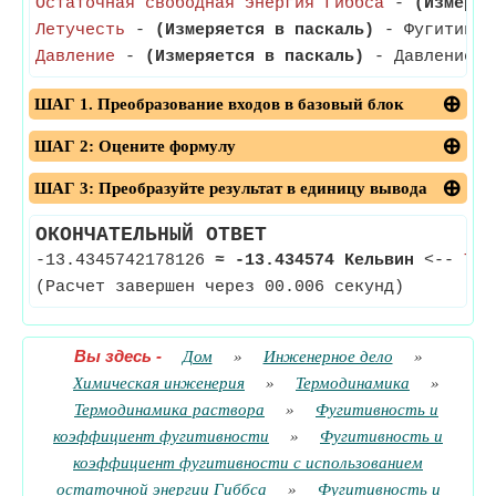
Остаточная свободная энергия Гиббса
-
(Измеряе
Летучесть
-
(Измеряется в паскаль)
- Фугитивнос
Давление
-
(Измеряется в паскаль)
- Давление — 
ШАГ 1. Преобразование входов в базовый блок
ШАГ 2: Оцените формулу
ШАГ 3: Преобразуйте результат в единицу вывода
ОКОНЧАТЕЛЬНЫЙ ОТВЕТ
-13.4345742178126
≈
-13.434574 Кельвин
<--
Тем
(Расчет завершен через 00.006 секунд)
Вы здесь
-
Дом
»
Инженерное дело
»
Химическая инженерия
»
Термодинамика
»
Термодинамика раствора
»
Фугитивность и
коэффициент фугитивности
»
Фугитивность и
коэффициент фугитивности с использованием
остаточной энергии Гиббса
»
Фугитивность и