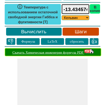
ⓘ
Температура с
⎘
копия
использованием остаточной
свободной энергии Гиббса и
фугитивности [T]
Шаги
👎
👍
Формула
LaTeX
сбросить
Скачать Химическая инженерия формула PDF