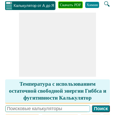
🔍
Скачать PDF
Химия
Инжене
Калькулятор от А до Я
Температура с использованием
остаточной свободной энергии Гиббса и
фугитивности Калькулятор