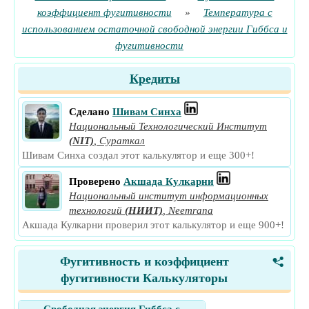
коэффициент фугитивности
»
Температура с
использованием остаточной свободной энергии Гиббса и
фугитивности
Кредиты
Сделано
Шивам Синха
Национальный Технологический Институт
(NIT)
,
Сураткал
Шивам Синха создал этот калькулятор и еще 300+!
Проверено
Акшада Кулкарни
Национальный институт информационных
технологий
(НИИТ)
,
Neemrana
Акшада Кулкарни проверил этот калькулятор и еще 900+!
Фугитивность и коэффициент
<
фугитивности Калькуляторы