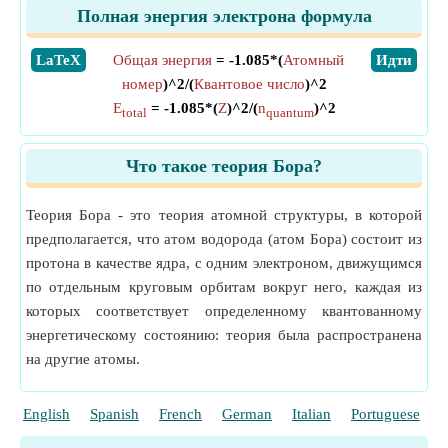
Полная энергия электрона формула
​LaTeX
Общая энергия
= -1.085*(
Атомный
​Идти
номер
)^2/(
Квантовое число
)^2
E
= -1.085*(
Z
)^2/(
n
)^2
total
quantum
Что такое теория Бора?
Теория Бора - это теория атомной структуры, в которой
предполагается, что атом водорода (атом Бора) состоит из
протона в качестве ядра, с одним электроном, движущимся
по отдельным круговым орбитам вокруг него, каждая из
которых соответствует определенному квантованному
энергетическому состоянию: теория была распространена
на другие атомы.
English
Spanish
French
German
Italian
Portuguese
P