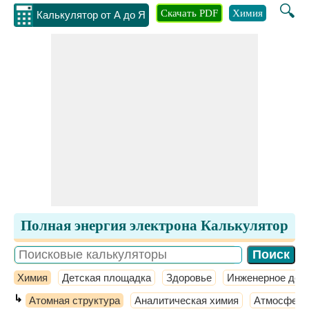
🔍
Скачать PDF
Химия
Инжене
Калькулятор от А до Я
Полная энергия электрона Калькулятор
Химия
Детская площадка
Здоровье
Инженерное дел
↳
Атомная структура
Аналитическая химия
Атмосферн