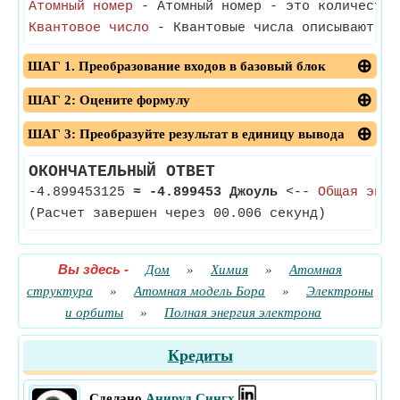
Атомный номер
- Атомный номер - это количество
Квантовое число
- Квантовые числа описывают зн
ШАГ 1. Преобразование входов в базовый блок
ШАГ 2: Оцените формулу
ШАГ 3: Преобразуйте результат в единицу вывода
ОКОНЧАТЕЛЬНЫЙ ОТВЕТ
-4.899453125
≈
-4.899453 Джоуль
<--
Общая энер
(Расчет завершен через 00.006 секунд)
Вы здесь
-
Дом
»
Химия
»
Атомная
структура
»
Атомная модель Бора
»
Электроны
и орбиты
»
Полная энергия электрона
Кредиты
Сделано
Анируд Сингх