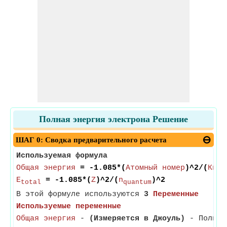
Полная энергия электрона Решение
ШАГ 0: Сводка предварительного расчета
Используемая формула
Общая энергия
= -1.085*(
Атомный номер
)^2/(
Кван
E
= -1.085*(
Z
)^2/(
n
)^2
total
quantum
В этой формуле используются
3
Переменные
Используемые переменные
Общая энергия
-
(Измеряется в Джоуль)
- Полная 