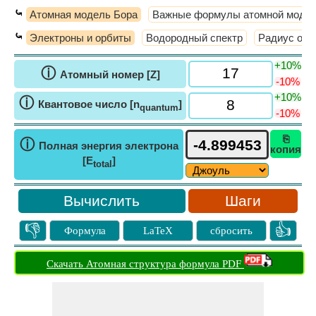
⤿
Атомная модель Бора
Важные формулы атомной модел
⤿
Электроны и орбиты
Водородный спектр
Радиус орб
+10%
ⓘ
Атомный номер [Z]
-10%
+10%
ⓘ
Квантовое число [n
]
quantum
-10%
⎘
ⓘ
Полная энергия электрона
копия
[E
]
total
Шаги
👎
👍
Формула
LaTeX
сбросить
Скачать Атомная структура формула PDF