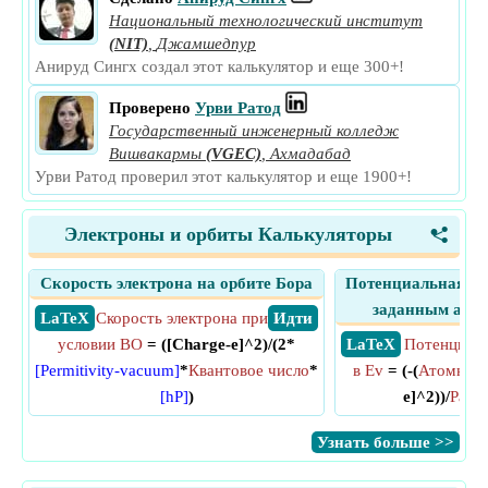
Национальный технологический институт
(NIT)
,
Джамшедпур
Анируд Сингх создал этот калькулятор и еще 300+!
Проверено
Урви Ратод
Государственный инженерный колледж
Вишвакармы
(VGEC)
,
Ахмадабад
Урви Ратод проверил этот калькулятор и еще 1900+!
Электроны и орбиты Калькуляторы
<
Скорость электрона на орбите Бора
Потенциальная эне
заданным ато
​ LaTeX
Скорость электрона при
​ Идти
условии BO
= ([Charge-e]^2)/(2*
​ LaTeX
Потенциаль
[Permitivity-vacuum]
*
Квантовое число
*
в Ev
= (-(
Атомный
[hP]
)
e]^2))/
Ради
​Узнать больше >>