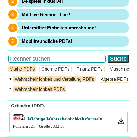
Beispiele inklusive!
Mit Live-Rechner-Link!
Unterstützt Einheitenumrechnung!
Mobilfreundliche PDFs!
Mathe PDFs
Chemie PDFs
Finanz PDFs
Maschinenba
↳
Wahrscheinlichkeit und Verteilung PDFs
Algebra PDFs
⤿
Wahrscheinlichkeit PDFs
Gefunden
1
PDFs
Wichtige Wahrscheinlichkeitsformeln
Formeln :
21
Größe :
332
kb