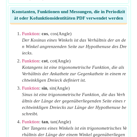
sin
Sin (pi/2-A)
(π/2-A)
Konstanten, Funktionen und Messungen, die in Periodizit
sin
Sünde (pi A)
(π+A)
ät oder Kofunktionsidentitäten PDF verwendet werden
sin
Sünde (pi-A)
(π-A)
Funktion
:
cos
, cos(Angle)
tan
Hellbraun (2pi A)
(2π+A)
Der Kosinus eines Winkels ist das Verhältnis der an de
tan
Hellbraun (2pi-A)
(2π-A)
n Winkel angrenzenden Seite zur Hypothenuse des Dre
iecks.
tan
Hellbraun (3pi/2 A)
(3π/2+A)
Funktion
:
cot
, cot(Angle)
tan
Hellbraun (3pi/2-A)
(3π/2-A)
Kotangens ist eine trigonometrische Funktion, die als
tan
Tan (pi/2 A)
Verhältnis der Ankathete zur Gegenkathete in einem re
(π/2+A)
chtwinkligen Dreieck definiert ist.
tan
Tan (pi/2-A)
(π/2-A)
Funktion
:
sin
, sin(Angle)
tan
Tan (pi A)
(π+A)
Sinus ist eine trigonometrische Funktion, die das Verh
ältnis der Länge der gegenüberliegenden Seite eines r
tan
Tan (pi-A)
(π-A)
echtwinkligen Dreiecks zur Länge der Hypothenuse be
schreibt.
Funktion
:
tan
, tan(Angle)
Der Tangens eines Winkels ist ein trigonometrisches Ve
rhältnis der Länge der einem Winkel gegenüberliegen