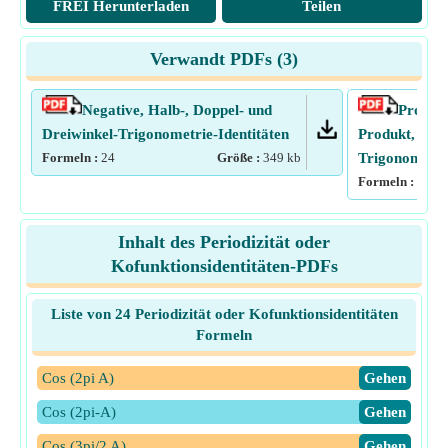
FREI Herunterladen
Teilen
Verwandt PDFs (
3
)
Negative, Halb-, Doppel- und
Produk
Dreiwinkel-Trigonometrie-Identitäten
Produkt, Sum
Formeln :
24
Größe :
349
kb
Trigonometrie
Formeln :
24
Inhalt des Periodizität oder
Kofunktionsidentitäten-PDFs
Liste von 24 Periodizität oder Kofunktionsidentitäten
Formeln
Cos (2pi A)
​Gehen
Cos (2pi-A)
​Gehen
Cos (3pi/2 A)
​Gehen