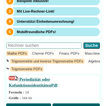
Beispiele inklusive!
Mit Live-Rechner-Link!
Unterstützt Einheitenumrechnung!
Mobilfreundliche PDFs!
Mathe PDFs
Chemie PDFs
Finanz PDFs
Maschinenba
↳
Trigonometrie und inverse Trigonometrie PDFs
Algebra P
⤿
Trigonometrie PDFs
Periodizität oder
Kofunktionsidentitäten
Pdf
Formeln :
24
Größe :
344 kb