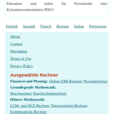
Erkunden und teilen Sie Periodizität oder
Kofunktionsidentitäten-PDFs!
English
Spanish
French
Russian
Italian
Portuguese
P
About
Contact
Disclaimer
Terms of Use
Privacy Policy
Ausgewählte Rechner
Finanzen und Planung:
Online-EMI-Rechner
Prozentrechner
Grundlegende Mathematik:
Bruchrechner
Durchschnittsrechner
Höhere Mathematik:
LCM- und HCF-Rechner
Trigonometrie-Rechner
Kombinatorik-Rechner