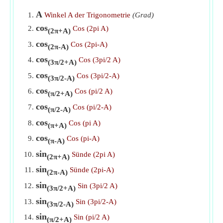
Sünde (2pi A)
​Gehen
A
Winkel A der Trigonometrie
(Grad)
cos
Cos (2pi A)
Sünde (2pi-A)
​Gehen
(2π+A)
cos
Cos (2pi-A)
(2π-A)
Sünde (pi A)
​Gehen
cos
Cos (3pi/2 A)
(3π/2+A)
Sünde (pi-A)
​Gehen
cos
Cos (3pi/2-A)
(3π/2-A)
Tan (pi A)
​Gehen
cos
Cos (pi/2 A)
(π/2+A)
Tan (pi/2 A)
​Gehen
cos
Cos (pi/2-A)
(π/2-A)
Tan (pi/2-A)
​Gehen
cos
Cos (pi A)
(π+A)
Tan (pi-A)
​Gehen
cos
Cos (pi-A)
(π-A)
sin
Sünde (2pi A)
(2π+A)
sin
Sünde (2pi-A)
(2π-A)
sin
Sin (3pi/2 A)
(3π/2+A)
sin
Sin (3pi/2-A)
(3π/2-A)
sin
Sin (pi/2 A)
(π/2+A)