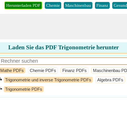
Herunterladen PDF
Chemie
Maschinenbau
Finanz
Gesund
Laden Sie das PDF Trigonometrie herunter
Mathe PDFs
Chemie PDFs
Finanz PDFs
Maschinenbau P
↳
Trigonometrie und inverse Trigonometrie PDFs
Algebra PDFs
⤿
Trigonometrie PDFs