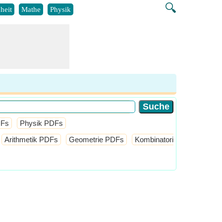
🔍
heit
Mathe
Physik
DFs
Physik PDFs
Arithmetik PDFs
Geometrie PDFs
Kombinatorik PDFs
Men