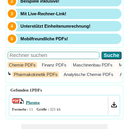
Beispiele inklusive!
Mit Live-Rechner-Link!
Unterstützt Einheitenumrechnung!
Mobilfreundliche PDFs!
Chemie PDFs
Finanz PDFs
Maschinenbau PDFs
Math
↳
Pharmakokinetik PDFs
Analytische Chemie PDFs
Atom
Gefunden
1
PDFs
Plasma
Formeln :
11
Größe :
321
kb