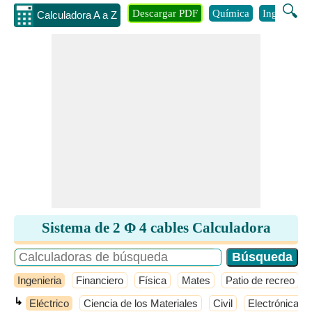
🔍
Descargar PDF
Química
Ingenieria
Calculadora A a Z
Sistema de 2 Φ 4 cables Calculadora
Ingenieria
Financiero
Física
Mates
Patio de recreo
↳
Eléctrico
Ciencia de los Materiales
Civil
Electrónica