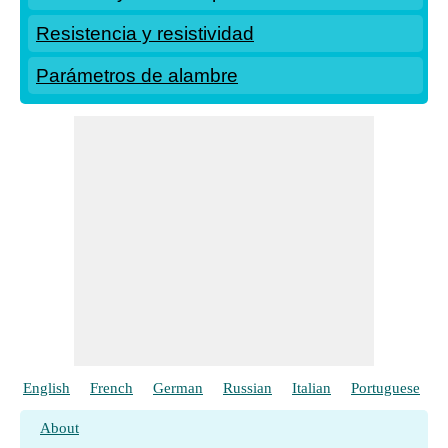
Resistencia y resistividad
Parámetros de alambre
English
French
German
Russian
Italian
Portuguese
P
About