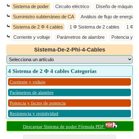
⤿
Sistema de poder
Circuito eléctrico
Diseño de máquinas e
⤿
Suministro subterráneo de CA
Análisis de flujo de energía
⤿
Sistema de 2 Φ 4 cables
1 Φ Sistema de 2 cables
1 Φ S
⤿
Corriente y voltaje
Parámetros de alambre
Potencia y fa
Sistema-De-2-Phi-4-Cables
4 Sistema de 2 Φ 4 cables Categorías
Corriente y voltaje
Parámetros de alambre
Potencia y factor de potencia
Resistencia y resistividad
Descargar Sistema de poder Fórmula PDF