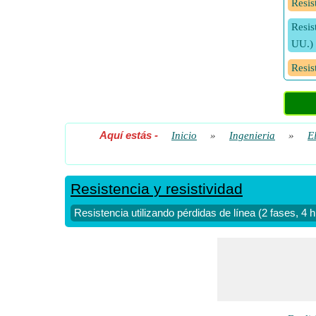
Resis
Resis
UU.)
Resis
Aquí estás
-
Inicio
»
Ingenieria
»
E
Resistencia y resistividad
Resistencia utilizando pérdidas de línea (2 fases, 4 h