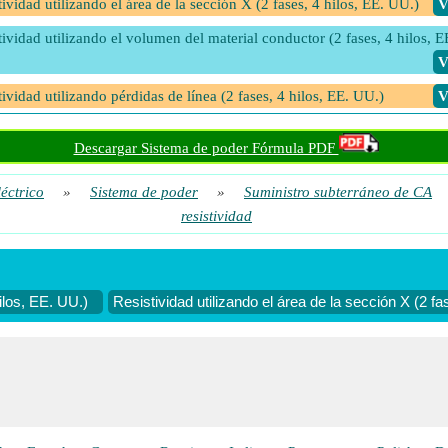
tividad utilizando el área de la sección X (2 fases, 4 hilos, EE. UU.)
​
tividad utilizando el volumen del material conductor (2 fases, 4 hilos, E
​
tividad utilizando pérdidas de línea (2 fases, 4 hilos, EE. UU.)
​
Descargar Sistema de poder Fórmula PDF
léctrico
»
Sistema de poder
»
Suministro subterráneo de CA
resistividad
ilos, EE. UU.)
Resistividad utilizando el área de la sección X (2 fa