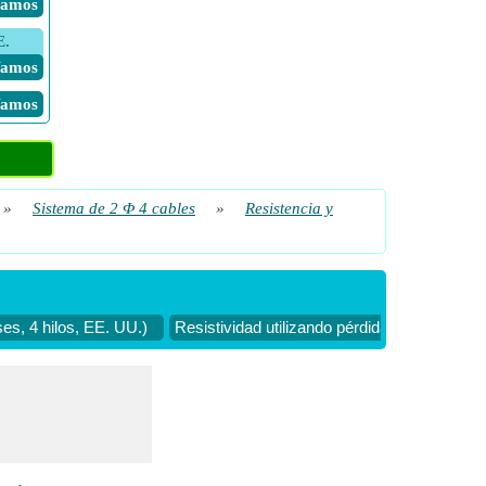
 Vamos
E.
 Vamos
 Vamos
»
Sistema de 2 Φ 4 cables
»
Resistencia y
ses, 4 hilos, EE. UU.)
Resistividad utilizando pérdidas de línea (2 