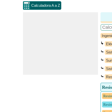
Calculadora A a Z
Ingeni
↳
Elé
⤿
Sis
⤿
Sum
⤿
Sis
⤿
Res
Resis
Resis
Resis