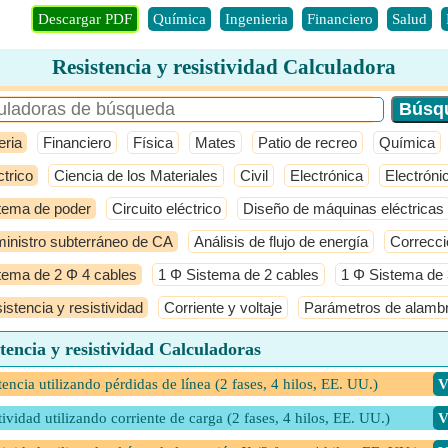
Descargar PDF
Química
Ingenieria
Financiero
Salud
Resistencia y resistividad Calculadora
eria
Financiero
Física
Mates
Patio de recreo
Química
ctrico
Ciencia de los Materiales
Civil
Electrónica
Electróni
tema de poder
Circuito eléctrico
Diseño de máquinas eléctricas
inistro subterráneo de CA
Análisis de flujo de energía
Correcci
tema de 2 Φ 4 cables
1 Φ Sistema de 2 cables
1 Φ Sistema de 
istencia y resistividad
Corriente y voltaje
Parámetros de alamb
tencia y resistividad Calculadoras
tencia utilizando pérdidas de línea (2 fases, 4 hilos, EE. UU.)
​
tividad utilizando corriente de carga (2 fases, 4 hilos, EE. UU.)
​