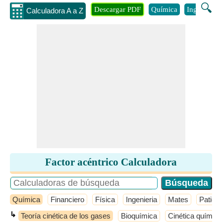
🔍
Descargar PDF
Química
Ingenieria
Calculadora A a Z
Factor acéntrico Calculadora
Química
Financiero
Física
Ingenieria
Mates
Patio 
↳
Teoría cinética de los gases
Bioquímica
Cinética química