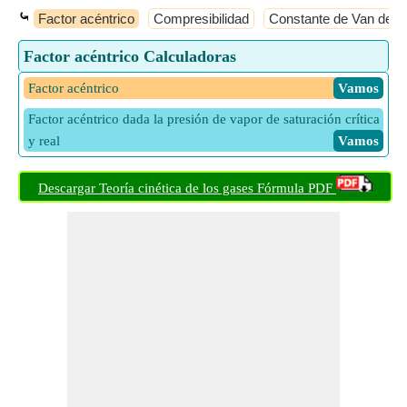
⤿
Factor acéntrico
Compresibilidad
Constante de Van der 
Factor acéntrico Calculadoras
Factor acéntrico
​ Vamos
Factor acéntrico dada la presión de vapor de saturación crítica
y real
​ Vamos
Descargar Teoría cinética de los gases Fórmula PDF