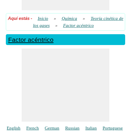
Aquí estás
-
Inicio
»
Química
»
Teoría cinética de
los gases
»
Factor acéntrico
Factor acéntrico
English
French
German
Russian
Italian
Portuguese
P