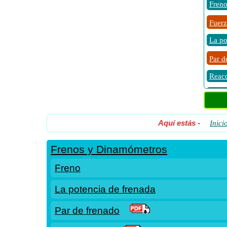
Fren
Fuerz
La po
Par d
Reacc
Retra
Traba
Aquí estás
-
Inici
Frenos y Dinamómetros
Freno
La potencia de frenada
Par de frenado