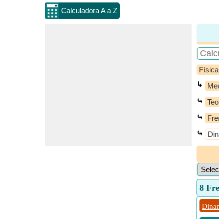
Calculadora A a Z
Física
↳
Mec
⤿
Teo
⤿
Fre
⤿
Di
8 Fr
Dina