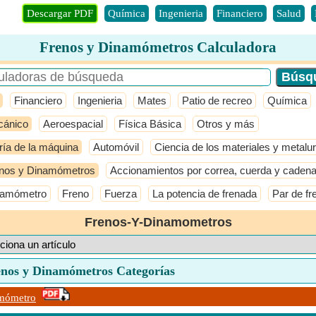
Descargar PDF
Química
Ingenieria
Financiero
Salud
Frenos y Dinamómetros Calculadora
Financiero
Ingenieria
Mates
Patio de recreo
Química
ánico
Aeroespacial
Física Básica
Otros y más
ría de la máquina
Automóvil
Ciencia de los materiales y metalur
nos y Dinamómetros
Accionamientos por correa, cuerda y caden
namómetro
Freno
Fuerza
La potencia de frenada
Par de fr
Frenos-Y-Dinamometros
enos y Dinamómetros Categorías
mómetro