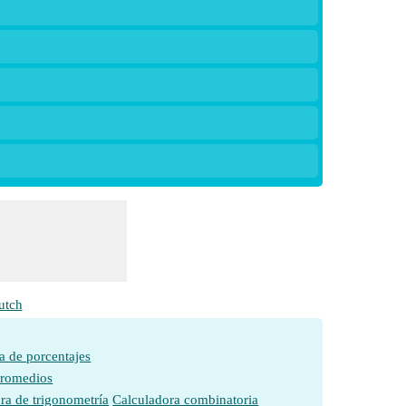
utch
a de porcentajes
promedios
ra de trigonometría
Calculadora combinatoria