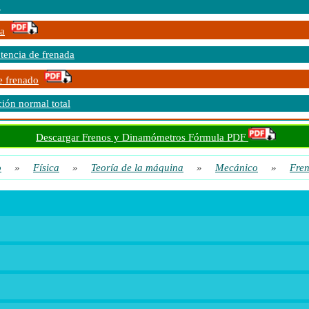
o
a
tencia de frenada
e frenado
ión normal total
so del Vehículo
Descargar Frenos y Dinamómetros Fórmula PDF
jo hecho
o
»
Física
»
Teoría de la máquina
»
Mecánico
»
Fre