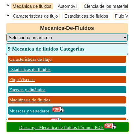
⤿
Mecánica de fluidos
Automóvil
Ciencia de los materiales
⤿
Características de flujo
Estadísticas de fluidos
Flujo Vis
Mecanica-De-Fluidos
9 Mecánica de fluidos Categorías
Características de flujo
Estadísticas de fluidos
Flujo Viscoso
Fuerzas y dinámica
Maquinaria de fluidos
Muescas y vertederos
Orificios y Boquillas
Descargar Mecánica de fluidos Fórmula PDF
Propiedades de superficies y sólidos