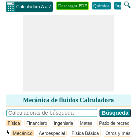
🔍
Descargar PDF
Química
Ingenieria
Calculadora A a Z
Mecánica de fluidos Calculadora
Física
Financiero
Ingenieria
Mates
Patio de recreo
↳
Mecánico
Aeroespacial
Física Básica
Otros y más