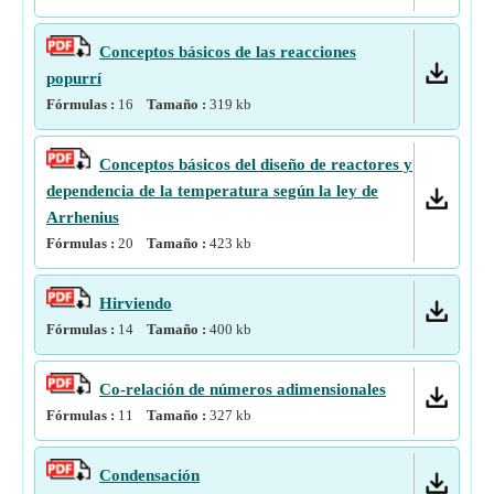
Conceptos básicos de las reacciones
popurrí
Fórmulas :
16
Tamaño :
319
kb
Conceptos básicos del diseño de reactores y
dependencia de la temperatura según la ley de
Arrhenius
Fórmulas :
20
Tamaño :
423
kb
Hirviendo
Fórmulas :
14
Tamaño :
400
kb
Co-relación de números adimensionales
Fórmulas :
11
Tamaño :
327
kb
Condensación