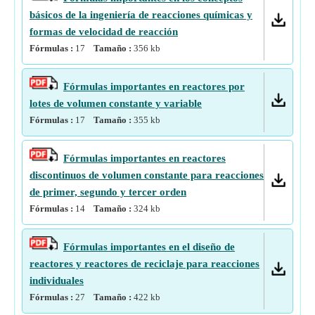
básicos de la ingeniería de reacciones químicas y
formas de velocidad de reacción
Fórmulas :
17
Tamaño :
356
kb
Fórmulas importantes en reactores por
lotes de volumen constante y variable
Fórmulas :
17
Tamaño :
355
kb
Fórmulas importantes en reactores
discontinuos de volumen constante para reacciones
de primer, segundo y tercer orden
Fórmulas :
14
Tamaño :
324
kb
Fórmulas importantes en el diseño de
reactores y reactores de reciclaje para reacciones
individuales
Fórmulas :
27
Tamaño :
422
kb