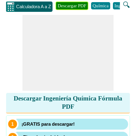
🔍
Descargar PDF
Química
Ingenieria
Calculadora A a Z
Descargar Ingeniería Química Fórmula
PDF
¡GRATIS para descargar!