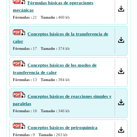
Fórmulas básicas de operaciones
mecánicas
Fórmulas :
21
Tamaño :
460
kb
Conceptos básicos de la transferencia de
calor
Fórmulas :
17
Tamaño :
374
kb
Conceptos básicos de los modos de
transferencia de calor
Fórmulas :
13
Tamaño :
394
kb
Conceptos básicos de reacciones simples y
paralelas
Fórmulas :
16
Tamaño :
346
kb
Conceptos básicos de petroquímica
Fórmulas :
9
Tamaño :
263
kb