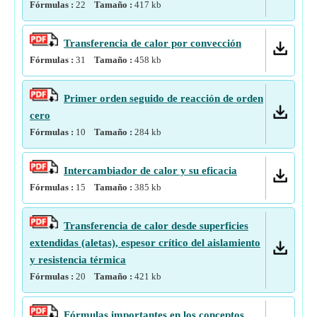
Fórmulas :
22
Tamaño :
417
kb
Transferencia de calor por convección
Fórmulas :
31
Tamaño :
458
kb
Primer orden seguido de reacción de orden
cero
Fórmulas :
10
Tamaño :
284
kb
Intercambiador de calor y su eficacia
Fórmulas :
15
Tamaño :
385
kb
Transferencia de calor desde superficies
extendidas (aletas), espesor crítico del aislamiento
y resistencia térmica
Fórmulas :
20
Tamaño :
421
kb
Fórmulas importantes en los conceptos