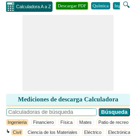
🔍
Descargar PDF
Química
Ingenieria
Calculadora A a Z
Mediciones de descarga Calculadora
Ingenieria
Financiero
Física
Mates
Patio de recreo
↳
Civil
Ciencia de los Materiales
Eléctrico
Electrónica