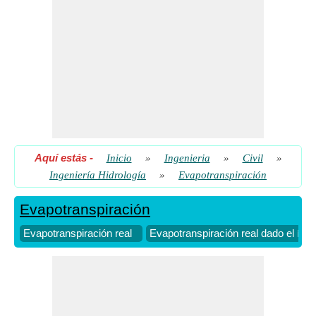
Aquí estás
-
Inicio
»
Ingenieria
»
Civil
»
Ingeniería Hidrología
»
Evapotranspiración
Evapotranspiración
Evapotranspiración real
Evapotranspiración real dado el índi