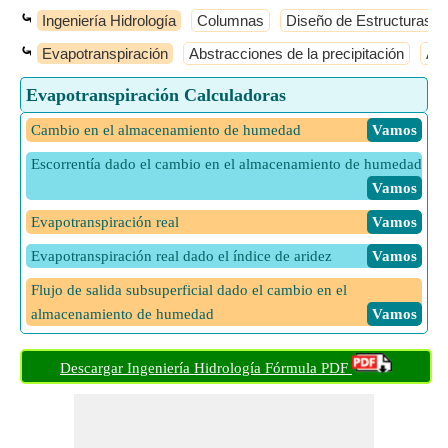
⤿
Ingeniería Hidrología
Columnas
Diseño de Estructuras d
⤿
Evapotranspiración
Abstracciones de la precipitación
Áre
Evapotranspiración Calculadoras
Cambio en el almacenamiento de humedad
​ Vamos
Escorrentía dado el cambio en el almacenamiento de humedad
​ Vamos
Evapotranspiración real
​ Vamos
Evapotranspiración real dado el índice de aridez
​ Vamos
Flujo de salida subsuperficial dado el cambio en el
almacenamiento de humedad
​ Vamos
Índice de aridez
​ Vamos
Descargar Ingeniería Hidrología Fórmula PDF
Precipitación dado el cambio en el almacenamiento de
humedad
​ Vamos