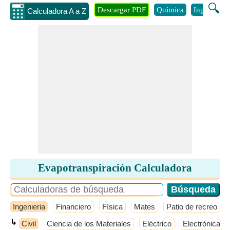
🔍
Descargar PDF
Química
Ingenieria
Calculadora A a Z
Evapotranspiración Calculadora
Ingenieria
Financiero
Física
Mates
Patio de recreo
↳
Civil
Ciencia de los Materiales
Eléctrico
Electrónica