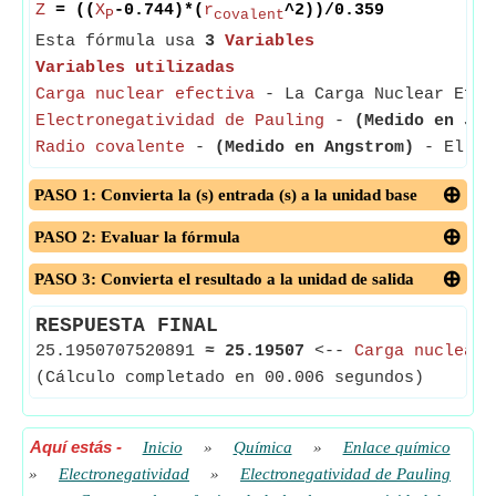
Z
= ((
X
-0.744)*(
r
^2))/0.359
P
covalent
Esta fórmula usa
3
Variables
Variables utilizadas
Carga nuclear efectiva
- La Carga Nuclear Efect
Electronegatividad de Pauling
-
(Medido en Jou
Radio covalente
-
(Medido en Angstrom)
- El Rad
PASO 1: Convierta la (s) entrada (s) a la unidad base
PASO 2: Evaluar la fórmula
PASO 3: Convierta el resultado a la unidad de salida
RESPUESTA FINAL
25.1950707520891
≈
25.19507
<--
Carga nuclear 
(Cálculo completado en 00.006 segundos)
Aquí estás
-
Inicio
»
Química
»
Enlace químico
»
Electronegatividad
»
Electronegatividad de Pauling