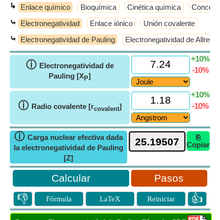
↳
Enlace químico
Bioquímica
Cinética química
Concepto
⤿
Electronegatividad
Enlace iónico
Unión covalente
⤿
Electronegatividad de Pauling
Electronegatividad de Allred
+10%
ⓘ
Electronegatividad de
-10%
Pauling [X
]
P
+10%
ⓘ
-10%
Radio covalente [r
]
covalent
ⓘ
Carga nuclear efectiva dada
⎘
Copiar
la electronegatividad de Pauling
[Z]
Pasos
👎
👍
Fórmula
LaTeX
Reiniciar