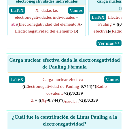
electronegatividades individuales
carga nuclear efe
coval
​ LaTeX
Xₚ dadas las
​ Vamos
electronegatividades individuales
=
​ LaTeX
Electronega
abs
(
Electronegatividad del elemento A
-
Pauling
= ((0.35
Electronegatividad del elemento B
)
efectiva
)/(
Radio co
​Ver más >>
Carga nuclear efectiva dada la electronegatividad
de Pauling Fórmula
​LaTeX
Carga nuclear efectiva
=
​Vamos
((
Electronegatividad de Pauling
-0.744)*(
Radio
covalente
^2))/0.359
Z
= ((
X
-0.744)*(
r
^2))/0.359
P
covalent
¿Cuál fue la contribución de Linus Pauling a la
electronegatividad?