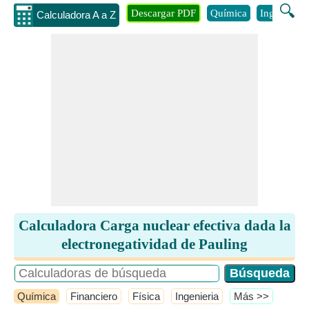
🔍
Descargar PDF
Química
Ingenieria
Calculadora A a Z
Calculadora Carga nuclear efectiva dada la
electronegatividad de Pauling
Química
Financiero
Física
Ingenieria
​Más >>