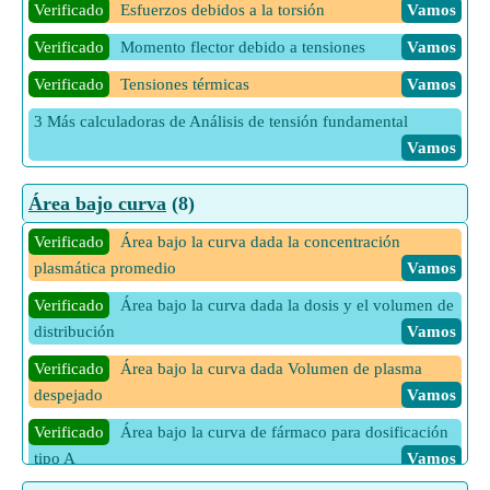
Verificado
Esfuerzos debidos a la torsión
Vamos
de Celda de Concentración sin Transferencia
Vamos
Verificado
Momento flector debido a tensiones
Vamos
1 Más calculadoras de Actividad de electrolitos
Vamos
Verificado
Tensiones térmicas
Vamos
3 Más calculadoras de Análisis de tensión fundamental
Vamos
Área bajo curva
(8)
Verificado
Área bajo la curva dada la concentración
plasmática promedio
Vamos
Verificado
Área bajo la curva dada la dosis y el volumen de
distribución
Vamos
Verificado
Área bajo la curva dada Volumen de plasma
despejado
Vamos
Verificado
Área bajo la curva de fármaco para dosificación
tipo A
Vamos