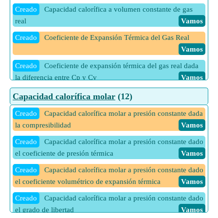
Creado
Capacidad calorífica a volumen constante de gas
real
Vamos
Creado
Coeficiente de Expansión Térmica del Gas Real
Vamos
Creado
Coeficiente de expansión térmica del gas real dada
la diferencia entre Cp y Cv
Vamos
Creado
Compresibilidad isotérmica del gas real
Vamos
Capacidad calorífica molar
(12)
Creado
Compresibilidad isotérmica del gas real dada la
Creado
Capacidad calorífica molar a presión constante dada
diferencia entre Cp y Cv
Vamos
la compresibilidad
Vamos
Creado
Diferencia entre Cp y Cv de Gas Real
Vamos
Creado
Capacidad calorífica molar a presión constante dado
el coeficiente de presión térmica
Vamos
Creado
Índice adiabático de gas real
Vamos
Creado
Capacidad calorífica molar a presión constante dado
Creado
Índice adiabático de gas real dada la capacidad
el coeficiente volumétrico de expansión térmica
Vamos
calorífica a presión constante
Vamos
Creado
Capacidad calorífica molar a presión constante dado
Creado
Índice adiabático de gas real dada la capacidad
el grado de libertad
Vamos
calorífica a volumen constante
Vamos