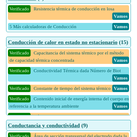
Verificado
Perímetro húmedo dado el número de película de
Verificado
Resistencia térmica de conducción en losa
Reynolds
Vamos
Vamos
Verificado
Tasa de flujo másico a través de una sección
5 Más calculadoras de Conducción
Vamos
particular de la película de condensado dado el número de
película de Reynolds
Vamos
Conducción de calor en estado no estacionario
(15)
Verificado
Viscosidad de la película dado el flujo másico de
Verificado
Capacitancia del sistema térmico por el método
condensado
Vamos
de capacidad térmica concentrada
Vamos
Verificado
Viscosidad de la película dado el número de
Verificado
Conductividad Térmica dada Número de Biot
película de Reynolds
Vamos
Vamos
14 Más calculadoras de Condensación
Vamos
Verificado
Constante de tiempo del sistema térmico
Vamos
Verificado
Contenido inicial de energía interna del cuerpo en
referencia a la temperatura ambiente
Vamos
Verificado
Número de Biot dado Coeficiente de
Transferencia de Calor y Constante de Tiempo
Vamos
Conductancia y conductividad
(9)
Verificado
Número de Biot dado Dimensión característica y
Verificado
Área de sección transversal del electrodo dada la