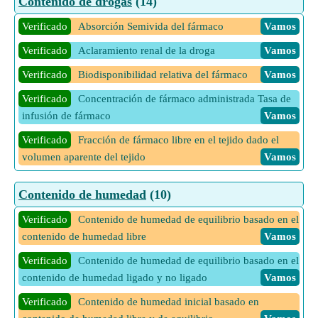
Contenido de drogas
(14)
de velocidad de disociación
Vamos
Verificado
Absorción Semivida del fármaco
Vamos
Verificado
Constante de velocidad catalítica dada Constante
Verificado
Aclaramiento renal de la droga
Vamos
de velocidad inversa y directa
Vamos
Verificado
Biodisponibilidad relativa del fármaco
Vamos
Verificado
Constante de velocidad dada la velocidad inicial
y la concentración del complejo de sustrato enzimático
Verificado
Concentración de fármaco administrada Tasa de
Vamos
infusión de fármaco
Vamos
Verificado
Constante de velocidad dada la velocidad
Verificado
Fracción de fármaco libre en el tejido dado el
máxima y la concentración inicial de enzima
Vamos
volumen aparente del tejido
Vamos
Verificado
Constante de velocidad de disociación dada
Verificado
Pureza del fármaco dada Dosis administrativa y
Contenido de humedad
(10)
Constante de velocidad catalítica
Vamos
dosis efectiva
Vamos
Verificado
Contenido de humedad de equilibrio basado en el
Verificado
Constante de velocidad de disociación dada la
Verificado
Pureza del fármaco dada Tasa de administración e
contenido de humedad libre
Vamos
concentración de enzima y sustrato
Vamos
intervalo de dosificación
Vamos
Verificado
Contenido de humedad de equilibrio basado en el
Verificado
Constante de velocidad directa dada Constante de
Verificado
Tasa de fármaco que ingresa al cuerpo
Vamos
contenido de humedad ligado y no ligado
Vamos
velocidad inversa y catalítica
Vamos
Verificado
Tasa de filtración de drogas
Vamos
Verificado
Contenido de humedad inicial basado en
Verificado
Constante de velocidad directa en el mecanismo
Verificado
Tasa de infusión de la droga
Vamos