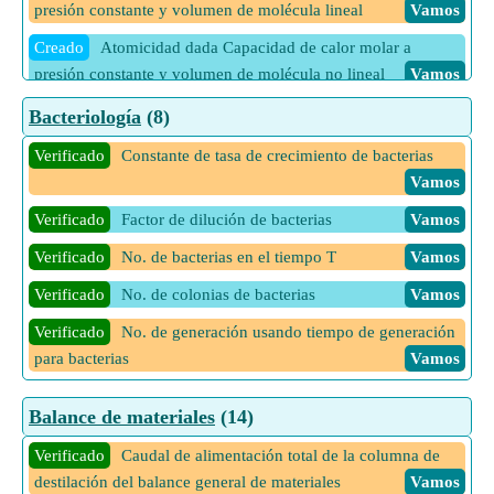
presión constante y volumen de molécula lineal
Vamos
Creado
Atomicidad dada Capacidad de calor molar a
presión constante y volumen de molécula no lineal
Vamos
Creado
Atomicidad dada Capacidad de calor molar a
Bacteriología
(8)
volumen constante de molécula lineal
Vamos
Verificado
Constante de tasa de crecimiento de bacterias
Creado
Atomicidad dada Capacidad de calor molar a
Vamos
volumen constante de molécula no lineal
Vamos
Verificado
Factor de dilución de bacterias
Vamos
Creado
Atomicidad dada el modo de vibración de la
Verificado
No. de bacterias en el tiempo T
Vamos
molécula lineal
Vamos
Verificado
No. de colonias de bacterias
Vamos
Creado
Atomicidad dada el modo vibracional de la molécula
no lineal
Vamos
Verificado
No. de generación usando tiempo de generación
para bacterias
Vamos
Creado
Atomicidad dada Grado de libertad vibracional en
molécula lineal
Vamos
Verificado
Tasa de crecimiento de bacterias
Vamos
Balance de materiales
(14)
Creado
Atomicidad dada la energía molar interna de la
Verificado
Unidad formadora de colonias de bacterias
Verificado
Caudal de alimentación total de la columna de
molécula lineal
Vamos
Vamos
destilación del balance general de materiales
Vamos