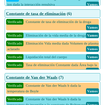
capacidad calorífica concentrada
Vamos
ion dada la interacción repulsiva
Vamos
11 Más calculadoras de Conductancia y conductividad
Verificado
Tiempo que tarda el objeto en calentarse o
Vamos
Creado
Constante de Madelung utilizando energía total de
Constante de tasa de eliminación
(6)
enfriarse mediante el método de capacidad calorífica
iones
Vamos
concentrada
Vamos
Verificado
Constante de tasa de eliminación de la droga
Creado
Constante de Madelung utilizando la ecuación de
Vamos
3 Más calculadoras de Conducción de calor en estado no
Born Lande
Vamos
estacionario
Vamos
Verificado
Eliminación de la vida media de la droga
Vamos
Creado
Energía de Madelung usando energía total de iones
Verificado
Eliminación Vida media dada Volumen de plasma
Vamos
aclarado
Vamos
Creado
Energía de Madelung usando la energía total de
Verificado
Liquidación total del cuerpo
Vamos
iones dada la distancia
Vamos
Verificado
Tasa de eliminación Constante dada Área bajo la
Creado
Energía Madelung
Vamos
curva
Vamos
Creado
Madelung Constant utilizando Madelung Energy
Constante de Van der Waals
(7)
Verificado
Tasa de eliminación Constante dado Volumen de
Vamos
plasma eliminado
Vamos
Verificado
Constante de Van der Waals b dada la
temperatura de Boyle
Vamos
Verificado
Constante de Van der Waals b dada la
temperatura de inversión y la constante de Boltzmann
Vamos