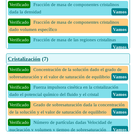
Verificado
Fracción de masa de componentes cristalinos
dada la densidad
Vamos
Verificado
Fracción de masa de componentes cristalinos
dado volumen específico
Vamos
Verificado
Fracción de masa de las regiones cristalinas
Vamos
Verificado
Fracción de volumen de componentes cristalinos
Cristalización
(7)
Vamos
Verificado
Concentración de la solución dado el grado de
Verificado
Fracción de volumen de componentes cristalinos
sobresaturación y el valor de saturación de equilibrio
Vamos
dada la densidad
Vamos
Verificado
Fuerza impulsora cinética en la cristalización
Verificado
Masa total de la muestra
Vamos
dado el potencial químico del fluido y el cristal
Vamos
Verificado
Volumen total de componentes cristalinos dado
Verificado
Grado de sobresaturación dada la concentración
Fracción de volumen
Vamos
de la solución y el valor de saturación de equilibrio
Vamos
Verificado
Volumen total de muestra
Vamos
Verificado
Número de partículas dadas Velocidad de
nucleación y volumen y tiempo de sobresaturación
Vamos