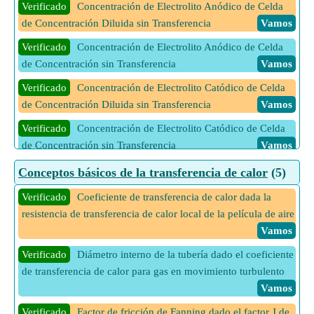
Verificado
Concentración de Electrolito Anódico de Celda
Verificado
Concentración de inhibidor dada Concentración
de Concentración Diluida sin Transferencia
Vamos
inicial aparente de enzima
Vamos
Verificado
Concentración de Electrolito Anódico de Celda
Verificado
Concentración de inhibidor dada Factor
de Concentración sin Transferencia
Vamos
modificador de la enzima
Vamos
Verificado
Concentración de Electrolito Catódico de Celda
Verificado
Concentración de inhibidor dada Factor
de Concentración Diluida sin Transferencia
Vamos
modificador del complejo de sustrato enzimático
Vamos
Verificado
Concentración de Electrolito Catódico de Celda
Verificado
Concentración de inhibidor dada Factor
de Concentración sin Transferencia
Vamos
modificador del sustrato enzimático
Vamos
Verificado
Concentración de electrolito dada la fugacidad
Conceptos básicos de la transferencia de calor
(5)
Verificado
Concentración de sustrato dada Constante de
Vamos
velocidad de disociación
Vamos
Verificado
Coeficiente de transferencia de calor dada la
Verificado
Molalidad dada actividad iónica y coeficiente de
resistencia de transferencia de calor local de la película de aire
Verificado
Concentración de sustrato dada constantes de
actividad
Vamos
Vamos
velocidad directa, inversa y catalítica
Vamos
Verificado
Molalidad de electrolito anódico de celda de
Verificado
Diámetro interno de la tubería dado el coeficiente
Verificado
Concentración de sustrato dada la constante de
concentración sin transferencia
Vamos
de transferencia de calor para gas en movimiento turbulento
velocidad catalítica y la concentración inicial de enzima
Vamos
Vamos
Verificado
Molalidad del electrolito bitrivalente dada la
actividad iónica media
Vamos
Verificado
Factor de fricción de Fanning dado el factor J de
Verificado
Concentración de sustrato dada la constante de