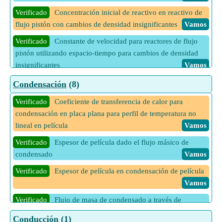
Verificado
Concentración inicial de reactivo en reactivo de
flujo pistón con cambios de densidad insignificantes
Vamos
Verificado
Constante de velocidad para reactores de flujo
pistón utilizando espacio-tiempo para cambios de densidad
insignificantes
Vamos
Verificado
Curva F
Vamos
Condensación
(8)
Verificado
Distribución de la edad de salida según el tiempo
Verificado
Coeficiente de transferencia de calor para
medio de residencia
Vamos
condensación en placa plana para perfil de temperatura no
lineal en película
Vamos
Verificado
Espacio-tiempo para reactores de flujo pistón con
cambios de densidad insignificantes
Vamos
Verificado
Espesor de película dado el flujo másico de
condensado
Vamos
Verificado
Media de la curva de pulso C
Vamos
Verificado
Espesor de película en condensación de película
Verificado
Salir de la curva de distribución de edad desde la
Vamos
curva de pulso C
Vamos
Verificado
Flujo de masa de condensado a través de
Verificado
Volumen del reactor basado en la distribución de
cualquier posición X de la película
Vamos
la edad de salida
Vamos
Conducción
(1)