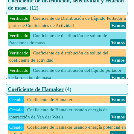
Coeficiente de distribución, selectividad y relación
directa para película líquida utilizando el volumen del
Verificado
Velocidad media dada Velocidad de entrada y
de masa.
(12)
contactor
Vamos
salida
Vamos
Verificado
Coeficiente de Distribución de Líquido Portador a
6 Más calculadoras de Cinética de reacciones de fluidos
partir de Coeficientes de Actividad
Vamos
Vamos
Verificado
Coeficiente de distribución de soluto de
fracciones de masa
Vamos
Verificado
Coeficiente de distribución de soluto del
coeficiente de actividad
Vamos
Verificado
Coeficiente de distribución del líquido portador
de la fracción de masa
Vamos
Verificado
Recuperación de Soluto en Extracción Líquido-
Coeficiente de Hamaker
(4)
Líquido
Vamos
Creado
Coeficiente de Hamaker
Vamos
Verificado
Relación de masa de disolvente en la fase de
Creado
Coeficiente de Hamaker usando energía de
extracción
Vamos
interacción de Van der Waals
Vamos
Verificado
Relación de masa de soluto en fase de extracto
Creado
Coeficiente de Hamaker usando energía potencial en
Vamos