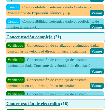
1 Más calculadoras de Compresibilidad Isentrópica
Vamos
Creado
Compresibilidad isotérmica dado Coeficiente
Volumétrico de Expansión Térmica y Cp
Vamos
Creado
Compresibilidad isotérmica dado el coeficiente de
presión térmica y Cp
Vamos
Creado
Compresibilidad isotérmica dado el coeficiente de
Concentración compleja
(21)
presión térmica y Cv
Vamos
Verificado
Concentración de catalizador enzimático dadas
Creado
Compresibilidad isotérmica dado el coeficiente
constantes de velocidad directa, inversa y catalítica
Vamos
volumétrico de expansión térmica y Cv
Vamos
Verificado
Concentración de complejo de sustrato
Creado
Compresibilidad isotérmica dado el tamaño relativo
enzimático dada Constante de velocidad de disociación
de las fluctuaciones en la densidad de partículas
Vamos
Vamos
Verificado
Concentración de complejo de sustrato
enzimático en equilibrio químico instantáneo
Vamos
Verificado
Concentración de complejo de sustrato
enzimático Velocidad constante y velocidad inicial dadas
Concentración de electrolito
(16)
Vamos