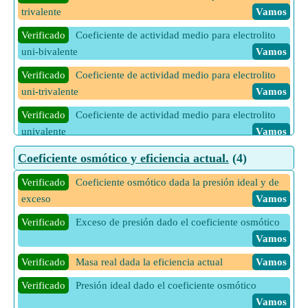
Verificado
Flujo de calor máximo en el proceso de
trivalente
Vamos
evaporación
Vamos
Verificado
Coeficiente de actividad medio para electrolito
13 Más calculadoras de Coeficiente de transferencia de calor
uni-bivalente
Vamos
en intercambiadores de calor
Vamos
Verificado
Coeficiente de actividad medio para electrolito
uni-trivalente
Vamos
Verificado
Coeficiente de actividad medio para electrolito
univalente
Vamos
Verificado
Coeficiente de actividad medio utilizando la ley
Coeficiente osmótico y eficiencia actual.
(4)
de limitación de Debey-Huckel
Vamos
Verificado
Coeficiente osmótico dada la presión ideal y de
exceso
Vamos
Verificado
Exceso de presión dado el coeficiente osmótico
Vamos
Verificado
Masa real dada la eficiencia actual
Vamos
Verificado
Presión ideal dado el coeficiente osmótico
Vamos