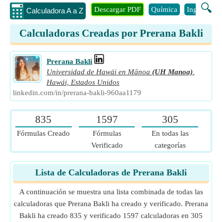
🔍
Descargar PDF
Química
Ingenieria
Calculadora A a Z
Calculadoras Creadas por Prerana Bakli
Prerana Bakli
Universidad de Hawái en Mānoa
(UH Manoa)
,
Hawái, Estados Unidos
linkedin.com/in/prerana-bakli-960aa1179
835
1597
305
Fórmulas Creado
Fórmulas
En todas las
Verificado
categorías
Lista de Calculadoras de Prerana Bakli
A continuación se muestra una lista combinada de todas las
calculadoras que Prerana Bakli ha creado y verificado. Prerana
Bakli ha creado 835 y verificado 1597 calculadoras en 305