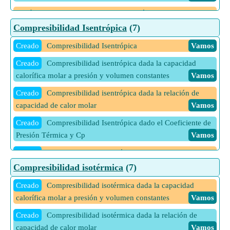
5 Más calculadoras de Coeficiente osmótico y eficiencia
actual.
Vamos
Compresibilidad Isentrópica
(7)
Creado
Compresibilidad Isentrópica
Vamos
Creado
Compresibilidad isentrópica dada la capacidad
calorífica molar a presión y volumen constantes
Vamos
Creado
Compresibilidad isentrópica dada la relación de
capacidad de calor molar
Vamos
Creado
Compresibilidad Isentrópica dado el Coeficiente de
Presión Térmica y Cp
Vamos
Creado
Compresibilidad isentrópica dado el coeficiente de
presión térmica y Cv
Vamos
Compresibilidad isotérmica
(7)
Creado
Compresibilidad Isentrópica dado el Coeficiente
Creado
Compresibilidad isotérmica dada la capacidad
Volumétrico de Expansión Térmica y Cp
Vamos
calorífica molar a presión y volumen constantes
Vamos
Creado
Compresibilidad Isentrópica dado el Coeficiente
Creado
Compresibilidad isotérmica dada la relación de
Volumétrico de Expansión Térmica y Cv
Vamos
capacidad de calor molar
Vamos