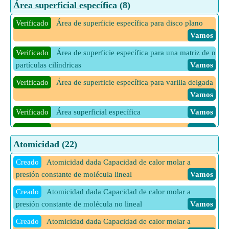
Verificado
Área bajo la curva de fármaco para dosificación
Área superficial específica
(8)
tipo B
Vamos
Verificado
Área de superficie específica para disco plano
Verificado
Área bajo la curva para el fármaco administrado
Vamos
por vía oral
Vamos
Verificado
Área de superficie específica para una matriz de n
Verificado
Área bajo la curva para fármacos administrados
partículas cilíndricas
Vamos
por vía intravenosa
Vamos
Verificado
Área de superficie específica para varilla delgada
Verificado
Concentración promedio de plasma dada Área
Vamos
bajo la curva
Vamos
Verificado
Área superficial específica
Vamos
Verificado
Cambio en el potencial de superficie
Vamos
Atomicidad
(22)
Verificado
Entalpía de superficie dada la temperatura crítica
Vamos
Creado
Atomicidad dada Capacidad de calor molar a
presión constante de molécula lineal
Vamos
Verificado
Entropía de superficie dada la temperatura crítica
Vamos
Creado
Atomicidad dada Capacidad de calor molar a
presión constante de molécula no lineal
Vamos
Verificado
Viscosidad superficial
Vamos
Creado
Atomicidad dada Capacidad de calor molar a