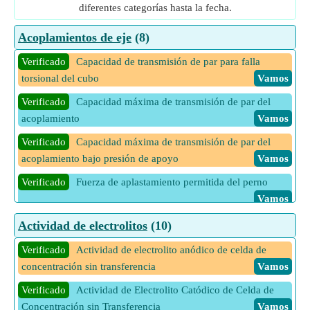
diferentes categorías hasta la fecha.
Acoplamientos de eje
(8)
Verificado
Capacidad de transmisión de par para falla
torsional del cubo
Vamos
Verificado
Capacidad máxima de transmisión de par del
acoplamiento
Vamos
Verificado
Capacidad máxima de transmisión de par del
acoplamiento bajo presión de apoyo
Vamos
Verificado
Fuerza de aplastamiento permitida del perno
Vamos
Verificado
Resistencia al corte admisible del material de
Actividad de electrolitos
(10)
acoplamiento
Vamos
Verificado
Actividad de electrolito anódico de celda de
Verificado
Resistencia al corte admisible del perno
Vamos
concentración sin transferencia
Vamos
Verificado
Torque máximo para falla por aplastamiento del
Verificado
Actividad de Electrolito Catódico de Celda de
perno
Vamos
Concentración sin Transferencia
Vamos