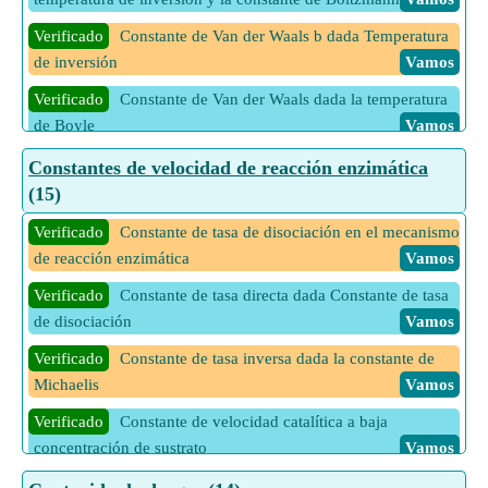
Verificado
Constante de Van der Waals b dada Temperatura
de inversión
Vamos
Verificado
Constante de Van der Waals dada la temperatura
de Boyle
Vamos
Verificado
Constante de Van der Waals dada la temperatura
Constantes de velocidad de reacción enzimática
de inversión
Vamos
(15)
Verificado
Constante de Van der Waals dada la temperatura
Verificado
Constante de tasa de disociación en el mecanismo
de inversión y la constante de Boltzmann
Vamos
de reacción enzimática
Vamos
Verificado
Temperatura de Boyle dadas las constantes de
Verificado
Constante de tasa directa dada Constante de tasa
Vander Waal
Vamos
de disociación
Vamos
11 Más calculadoras de Constante de Van der Waals
Vamos
Verificado
Constante de tasa inversa dada la constante de
Michaelis
Vamos
Verificado
Constante de velocidad catalítica a baja
concentración de sustrato
Vamos
Verificado
Constante de velocidad catalítica dada Constante