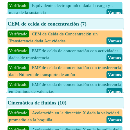
Verificado
Equivalente electroquímico dada la carga y la
masa de la sustancia
Vamos
Verificado
Equivalente electroquímico dada la corriente y la
CEM de celda de concentración
(7)
masa de la sustancia
Vamos
Verificado
CEM de Celda de Concentración sin
Verificado
Parte Eléctrica Energía Interna dada Parte Clásica
Transferencia dada Actividades
Vamos
Vamos
Verificado
EMF de celda de concentración con actividades
Verificado
Trabajo realizado por celda electroquímica dado
dadas de transferencia
Vamos
el potencial de celda
Vamos
Verificado
EMF de celda de concentración con transferencia
1 Más calculadoras de Célula electroquímica
Vamos
dada Número de transporte de anión
Vamos
Verificado
EMF de celda de concentración con transferencia
en términos de valencias
Vamos
Verificado
EMF de celda de concentración sin transferencia
Cinemática de fluidos
(10)
para solución diluida dada concentración
Vamos
Verificado
Aceleración en la dirección X dada la velocidad
Verificado
EMF de Concentración Celda sin Transferencia
promedio en la boquilla
Vamos
dada Concentración y Fugacidad
Vamos
Verificado
Aceleración en la dirección X en la boquilla dada