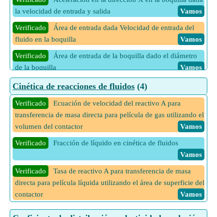
Verificado
FEM de Celda de Concentración sin
la velocidad de entrada y salida
Vamos
Transferencia dadas Molalidades y Coeficiente de Actividad
Verificado
Área de entrada dada Velocidad de entrada del
Vamos
fluido en la boquilla
Vamos
3 Más calculadoras de CEM de celda de concentración
Verificado
Área de entrada de la boquilla dado el diámetro
Vamos
de la boquilla
Vamos
Verificado
Diámetro de entrada dada Velocidad de entrada
Cinética de reacciones de fluidos
(4)
del fluido en la boquilla
Vamos
Verificado
Ecuación de velocidad del reactivo A para
Verificado
Velocidad de entrada dada Velocidad promedio
transferencia de masa directa para película de gas utilizando el
Vamos
volumen del contactor
Vamos
Verificado
Velocidad de entrada en la boquilla dada Área de
Verificado
Fracción de líquido en cinética de fluidos
entrada de la boquilla
Vamos
Vamos
Verificado
Velocidad de entrada en la boquilla dado el
Verificado
Tasa de reactivo A para transferencia de masa
diámetro de entrada de la boquilla
Vamos
directa para película líquida utilizando el área de superficie del
contactor
Vamos
Verificado
Velocidad de salida dada Velocidad promedio
Vamos
Verificado
Tasa de reactivo A para transferencia de masa