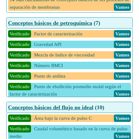
fuerza iónica
Vamos
separación de membranas
Vamos
Verificado
Concentración inicial de enzima dada la
1 Más calculadoras de Concentración de electrolito
Vamos
constante de velocidad de disociación
Vamos
Conceptos básicos de petroquímica
(7)
Verificado
Concentración inicial de enzima dada Tasa
Verificado
Factor de caracterización
Vamos
constante y tasa máxima
Vamos
Verificado
Gravedad API
Vamos
Verificado
Concentración inicial de enzimas en el
mecanismo de reacción enzimática
Vamos
Verificado
Mezcla de índice de viscosidad
Vamos
Verificado
Número BMCI
Vamos
Verificado
Punto de anilina
Vamos
Verificado
Punto de ebullición promedio molal según el
factor de caracterización
Vamos
Verificado
Viscosidad del método Saybolt
Vamos
Conceptos básicos del flujo no ideal
(10)
2 Más calculadoras de Conceptos básicos de petroquímica
Verificado
Área bajo la curva de pulso C
Vamos
Vamos
Verificado
Caudal volumétrico basado en la curva de pulso
medio
Vamos