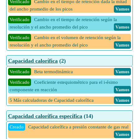
Verificado
Cambio en el tiempo de retención dada la mitad
Creado
Volumen molar usando la ecuación de Berthelot
del ancho promedio de los picos
Vamos
modificada dados parámetros críticos y reducidos
Vamos
Verificado
Cambio en el tiempo de retención según la
Creado
Volumen molar usando la ecuación de Berthelot
resolución y el ancho promedio del pico
Vamos
modificada dados parámetros reducidos y reales
Vamos
Verificado
Cambio en el volumen de retención según la
resolución y el ancho promedio del pico
Vamos
Capacidad calorífica
(2)
Verificado
Beta termodinámica
Vamos
Verificado
Coeficiente estequiométrico para el i-ésimo
componente en reacción
Vamos
5 Más calculadoras de Capacidad calorífica
Vamos
Capacidad calorífica específica
(14)
Creado
Capacidad calorífica a presión constante de gas real
Vamos