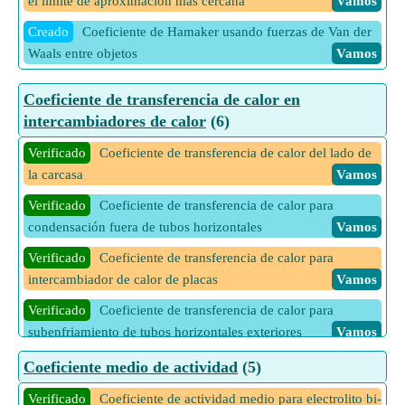
el límite de aproximación más cercana
Vamos
Verificado
Relación de masa de soluto en fase de refinado
Creado
Coeficiente de Hamaker usando fuerzas de Van der
Vamos
Waals entre objetos
Vamos
Verificado
Relación de masa de solvente en fase de refinado
Vamos
Coeficiente de transferencia de calor en
intercambiadores de calor
(6)
Verificado
Selectividad de soluto basada en coeficientes de
actividad
Vamos
Verificado
Coeficiente de transferencia de calor del lado de
Verificado
la carcasa
Selectividad de soluto basada en coeficientes de
Vamos
distribución
Vamos
Verificado
Coeficiente de transferencia de calor para
Verificado
condensación fuera de tubos horizontales
Selectividad de soluto basada en fracciones
Vamos
molares
Vamos
Verificado
Coeficiente de transferencia de calor para
intercambiador de calor de placas
Vamos
Verificado
Coeficiente de transferencia de calor para
subenfriamiento de tubos horizontales exteriores
Vamos
Verificado
Coeficiente de transferencia de calor para
Coeficiente medio de actividad
(5)
subenfriamiento dentro de tubos verticales
Vamos
Verificado
Coeficiente de actividad medio para electrolito bi-