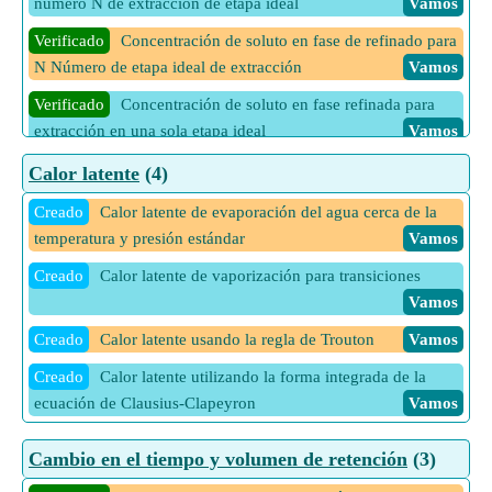
número N de extracción de etapa ideal
Vamos
destilación
Vamos
Creado
Temperatura reducida usando la ecuación de
Berthelot modificada dados los parámetros reales
Verificado
Concentración de soluto en fase de refinado para
Vamos
Verificado
Fracción molar de MVC en residuos del balance
N Número de etapa ideal de extracción
Vamos
general y de materiales de los componentes en la destilación
Creado
Temperatura utilizando la ecuación de Berthelot
Vamos
modificada dados los parámetros reducidos y reales
Verificado
Concentración de soluto en fase refinada para
Vamos
extracción en una sola etapa ideal
Vamos
Creado
Volumen molar crítico usando la ecuación de
Berthelot modificada dados parámetros reducidos y reales
Verificado
Número de etapas de extracción de equilibrio
Calor latente
(4)
ideal
Vamos
Vamos
Creado
Calor latente de evaporación del agua cerca de la
Creado
Volumen molar de gas real usando la ecuación de
temperatura y presión estándar
Vamos
Berthelot
Vamos
Creado
Calor latente de vaporización para transiciones
Creado
Volumen molar de gas real usando la ecuación de
Vamos
Berthelot dados parámetros críticos y reducidos
Vamos
Creado
Calor latente usando la regla de Trouton
Vamos
Creado
Volumen molar reducido usando la ecuación de
Creado
Calor latente utilizando la forma integrada de la
Berthelot modificada dados parámetros críticos y reales
ecuación de Clausius-Clapeyron
Vamos
Vamos
Creado
Volumen molar usando la ecuación de Berthelot
Cambio en el tiempo y volumen de retención
(3)
modificada dados parámetros críticos y reales
Vamos