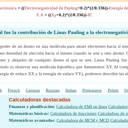
lectronica
= ((
Electronegatividad de Pauling
+0.2)*(2/0.336))-
Energía de
E.A
= ((
X
+0.2)*(2/0.336))-
IE
P
l fue la contribución de Linus Pauling a la electronegativ
l poder de un átomo en una molécula para atraer electrones hacia sí mi
traer densidad de elección hacia sí mismo cuando se une a otro átomo. 
smo y alejarlos de cualquier átomo al que se une. Linus Pauling fue 
étodo es observar una molécula hipotética que llamaremos XY. Al com
rgía de enlace XX y la energía de enlace YY), podemos describir las afi
h
French
German
Russian
Italian
Portuguese
Polish
D
Calculadoras destacadas
Finanzas y planificación:
Calculadora de EMI en línea
Calculador
Matemáticas básicas:
Calculadora de fracciones
Calculadora de 
Matemáticas avanzadas:
Calculadora de MCM y MCD
Calculado