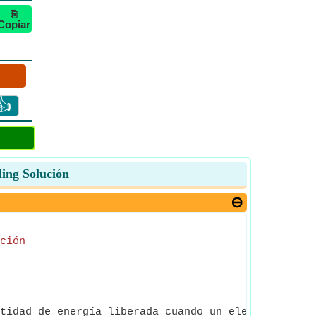
⎘
Copiar
👍
ling Solución
ción
tidad de energía liberada cuando un electrón se un