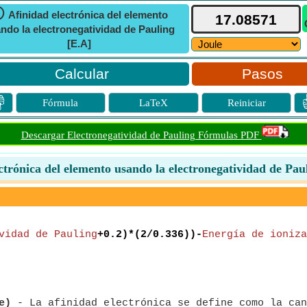
ⓘ
Afinidad electrónica del elemento
ndo la electronegatividad de Pauling
[E.A]
Pasos

Fórmula
LaTeX
Reiniciar
Descargar Electronegatividad de Pauling Fórmulas PDF
ctrónica del elemento usando la electronegatividad de Pau
vidad de Pauling
+0.2)*(2/0.336))-
Energía de ioniza
e)
- La afinidad electrónica se define como la can