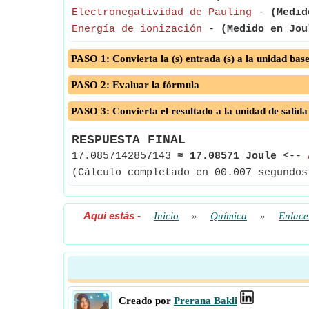
Electronegatividad de Pauling
-
(Medid
Energía de ionización
-
(Medido en Jou
PASO 1: Convierta la (s) entrada (s) a la unidad bas
PASO 2: Evaluar la fórmula
PASO 3: Convierta el resultado a la unidad de salida
RESPUESTA FINAL
17.0857142857143
≈
17.08571 Joule
<--
(Cálculo completado en 00.007 segundos
Aquí estás
-
Inicio
»
Química
»
Enlace
Creado por
Prerana Bakli