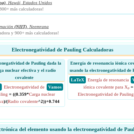
oa)
,
Hawái, Estados Unidos
 800+ más calculadoras!
rmación
(NIIT)
,
Neemrana
ladora y 900+ más calculadoras!
Electronegatividad de Pauling Calculadoras
onegatividad de Pauling dada la
Energía de resonancia iónica co
ga nuclear efectiva y el radio
usando la electronegatividad de 
covalente
​ LaTeX
Energía de resonancia
X
Electronegatividad de
​ Vamos
iónica covalente para Xₚ
=
ling
= ((0.359*
Carga nuclear
Electronegatividad de Pauling
va
)/(
Radio covalente
^2))+0.744
ctrónica del elemento usando la electronegatividad de Pa