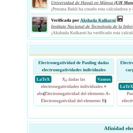
Universidad de Hawái en Mānoa
(UH Man
¡Prerana Bakli ha creado esta calculadora y
Verificada por
Akshada Kulkarni
Instituto Nacional de Tecnología de la Info
¡Akshada Kulkarni ha verificado esta calcu
Electronegatividad de Pauling dadas
Electr
electronegatividades individuales
car
​ LaTeX
Xₚ dadas las
​ Vamos
electronegatividades individuales
=
​ LaTe
abs
(
Electronegatividad del elemento A
-
Pau
Electronegatividad del elemento B
)
efecti
Afinidad ele