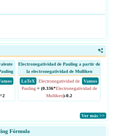
<
valente
Electronegatividad de Pauling a partir de
Pauling
la electronegatividad de Mulliken
​ Vamos
​ LaTeX
Electronegatividad de
​ Vamos
Pauling
= (0.336*
Electronegatividad de
^2
Mulliken
)-0.2
​Ver más >>
uling Fórmula