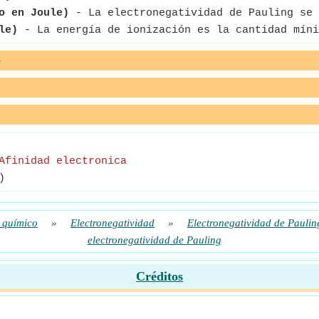
o en Joule)
- La electronegatividad de Pauling se 
le)
- La energía de ionización es la cantidad míni
e
Afinidad electronica
)
 químico
»
Electronegatividad
»
Electronegatividad de Paulin
electronegatividad de Pauling
Créditos