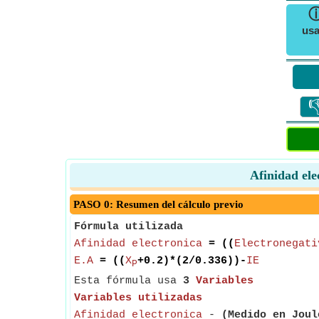
usa

Afinidad ele
PASO 0: Resumen del cálculo previo
Fórmula utilizada
Afinidad electronica
= ((
Electronegati
E.A
= ((
X
+0.2)*(2/0.336))-
IE
P
Esta fórmula usa
3
Variables
Variables utilizadas
Afinidad electronica
-
(Medido en Joul