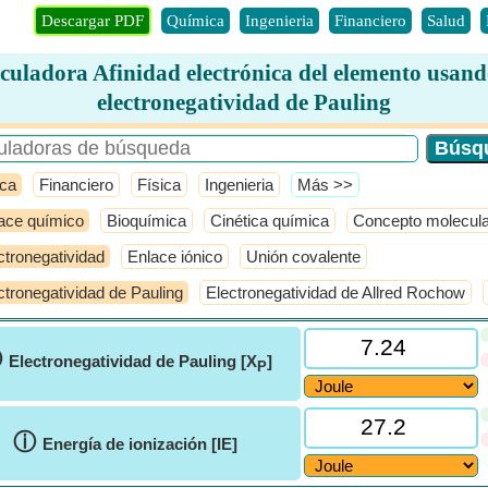
Descargar PDF
Química
Ingenieria
Financiero
Salud
culadora Afinidad electrónica del elemento usand
electronegatividad de Pauling
ca
Financiero
Física
Ingenieria
​Más >>
ace químico
Bioquímica
Cinética química
Concepto molecula
ctronegatividad
Enlace iónico
Unión covalente
ctronegatividad de Pauling
Electronegatividad de Allred Rochow
ⓘ
Electronegatividad de Pauling [X
]
P
ⓘ
Energía de ionización [IE]