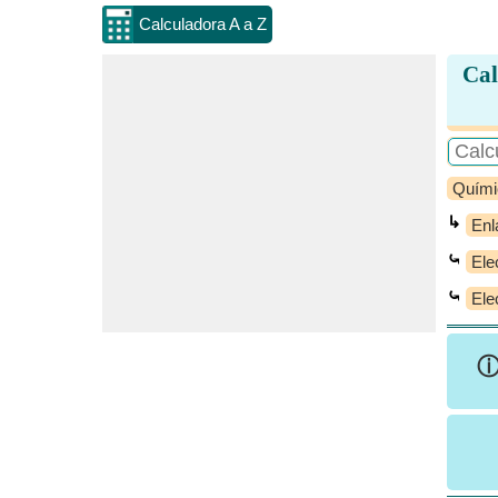
Calculadora A a Z
Cal
Quími
↳
Enl
⤿
Ele
⤿
Ele