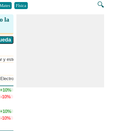
🔍
Mates
Física
o la
r y estequiometría
​Más >>
Electronegatividad de Mulliken
+10%
-10%
+10%
-10%