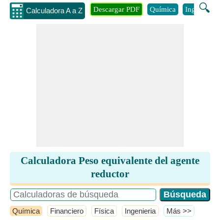
🔍
Descargar PDF
Química
Ingenieria
Calculadora A a Z
Calculadora Peso equivalente del agente
reductor
Química
Financiero
Física
Ingenieria
​Más >>