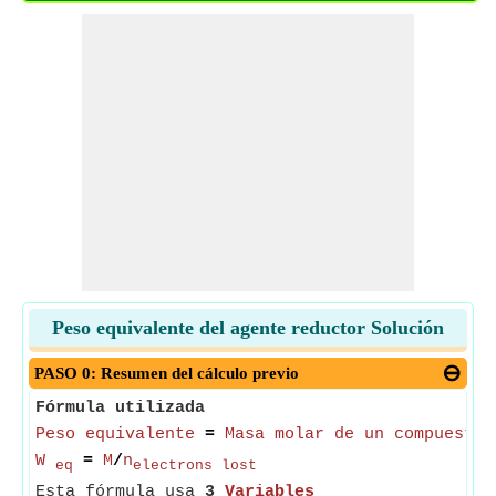
Peso equivalente del agente reductor Solución
PASO 0: Resumen del cálculo previo
Fórmula utilizada
Peso equivalente
=
Masa molar de un compuesto 
W
=
M
/
n
eq
electrons lost
Esta fórmula usa
3
Variables