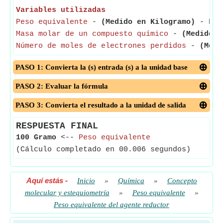
Variables utilizadas
Peso equivalente
-
(Medido en Kilogramo)
- Peso
Masa molar de un compuesto químico
-
(Medido e
Número de moles de electrones perdidos
-
(Medi
PASO 1: Convierta la (s) entrada (s) a la unidad base
PASO 2: Evaluar la fórmula
PASO 3: Convierta el resultado a la unidad de salida
RESPUESTA FINAL
100 Gramo
<--
Peso equivalente
(Cálculo completado en 00.006 segundos)
Aquí estás
-
Inicio
»
Química
»
Concepto
molecular y estequiometría
»
Peso equivalente
»
Peso equivalente del agente reductor