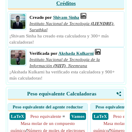
Créditos
Creado por
Shivam Sinha
Instituto Nacional de Tecnología
(LIENDRE)
,
Surathkal
¡Shivam Sinha ha creado esta calculadora y 300+ más
calculadoras!
Verificada por
Akshada Kulkarni
Instituto Nacional de Tecnología de la
Información
(NIIT)
,
Neemrana
¡Akshada Kulkarni ha verificado esta calculadora y 900+
más calculadoras!
Peso equivalente Calculadoras
<
Peso equivalente del agente reductor
Peso equivalente d
​ LaTeX
Peso equivalente
=
​ Vamos
​ LaTeX
Peso equi
Masa molar de un compuesto
Masa molar de
químico
/
Número de moles de electrones
químico
/
Número de m