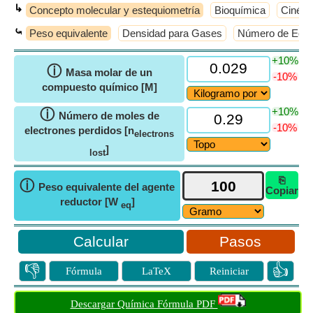
↳
Concepto molecular y estequiometría
Bioquímica
Cinéti
⤿
Peso equivalente
Densidad para Gases
Número de Equiv
+10%
ⓘ
Masa molar de un
-10%
compuesto químico [M]
+10%
ⓘ
Número de moles de
-10%
electrones perdidos [n
electrons
]
lost
⎘
ⓘ
Peso equivalente del agente
Copiar
reductor [W
]
eq
Pasos
👎
👍
Fórmula
LaTeX
Reiniciar
Descargar Química Fórmula PDF