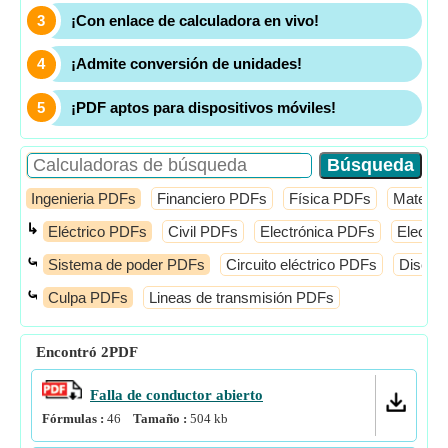
¡Con enlace de calculadora en vivo!
¡Admite conversión de unidades!
¡PDF aptos para dispositivos móviles!
Ingenieria PDFs
Financiero PDFs
Física PDFs
Mates 
↳
Eléctrico PDFs
Civil PDFs
Electrónica PDFs
Electró
⤿
Sistema de poder PDFs
Circuito eléctrico PDFs
Diseño
⤿
Culpa PDFs
Lineas de transmisión PDFs
Encontró
2
PDF
Falla de conductor abierto
Fórmulas :
46
Tamaño :
504
kb